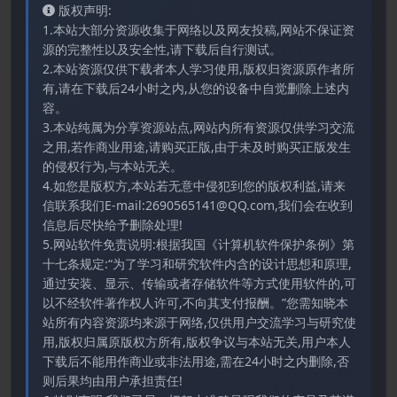
版权声明:
1.本站大部分资源收集于网络以及网友投稿,网站不保证资
源的完整性以及安全性,请下载后自行测试。
2.本站资源仅供下载者本人学习使用,版权归资源原作者所
有,请在下载后24小时之内,从您的设备中自觉删除上述内
容。
3.本站纯属为分享资源站点,网站内所有资源仅供学习交流
之用,若作商业用途,请购买正版,由于未及时购买正版发生
的侵权行为,与本站无关。
4.如您是版权方,本站若无意中侵犯到您的版权利益,请来
信联系我们E-mail:2690565141@QQ.com,我们会在收到
信息后尽快给予删除处理!
5.网站软件免责说明:根据我国《计算机软件保护条例》第
十七条规定:“为了学习和研究软件内含的设计思想和原理,
通过安装、显示、传输或者存储软件等方式使用软件的,可
以不经软件著作权人许可,不向其支付报酬。”您需知晓本
站所有内容资源均来源于网络,仅供用户交流学习与研究使
用,版权归属原版权方所有,版权争议与本站无关,用户本人
下载后不能用作商业或非法用途,需在24小时之内删除,否
则后果均由用户承担责任!