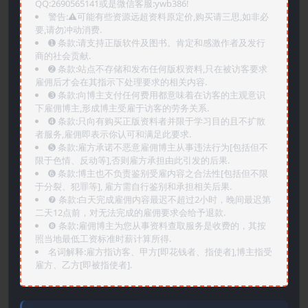
QQ:2690565141或是微信客服:ywb386!
警告:⚠️可能有些资源远超资料原定价,购买请三思,如非必
要,请勿冲动消费.
➊️ 条款:请支持正版软件及图书。肯定和感激作者及发行
商的社会贡献.
➋️ 条款:站点不存储和发布任何版权资料,只在被访客要求
雇佣后才会在其指示下处理要求的相关内容.
➌️ 条款:向博主支付任何费用都意味着在访客的主观意识
下雇佣博主,形成博主受雇于访客的劳务关系.
➍️ 条款:只向有购买正版资料者并限于学习目的且不扩散
者服务,雇佣即表示你认可和满足此要求.
➎ 条款:雇方承诺不恶意雇佣博主从事违法行为[包括但不
限于色情、反动等],否则雇方承担由此引发的后果.
➏️ 条款:博主也不负责鉴别受雇内容之合法性[包括但不限
于分裂、犯罪等], 雇方需自行鉴别和承担相关后果.
❼ 条款:白天完成雇佣内容最迟不超过2小时，晚间最迟第
二天12点前，对无法完成的雇佣要求会给予退款.
❽ 条款:雇佣博主为您从事资料查取服务是收费的，其按
照当地最低工资标准时薪计算所得.
名词解释:雇方指访客、甲方[即花钱者、指使者],博主指受
雇方、乙方[即被指使者].