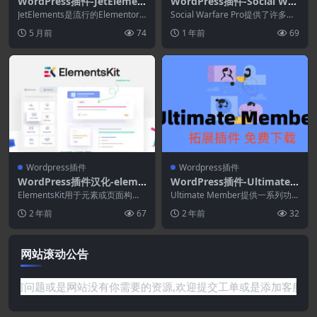
WordPress插件-JetElemen
WordPress插件-Social War
ts 2.8.1.1–Elementor页面生
fare Pro 4.5.5–WordPress
JetElements是流行的Elementor P
Social Warfare Pro提供了许多重
成器的小部件插件
age Builder 的创...
社交共享插件
要的功能，以使您的社交共享更加
5 月前
74
1 年前
69
强...
Wordpress插件
Wordpress插件
WordPress插件汉化-eleme
WordPress插件-Ultimate
ntskit-lite.3.1.0–Elemento
Member–User Photos 2.1.
ElementsKit用于元素或页面构建
Ultimate Member提供一系列功
r页面生成器的插件
器，带有页眉构建器、页脚构建
5(Ultimate Member拓展)-
能，包括用户配置文件、成员目
2 年前
67
2 年前
32
器、Mega...
录、用户注...
会员WordPress插件
网站滚动公告
如果遇到任何问题或是网站没有你需要的资源,欢迎提交工单或是添加客