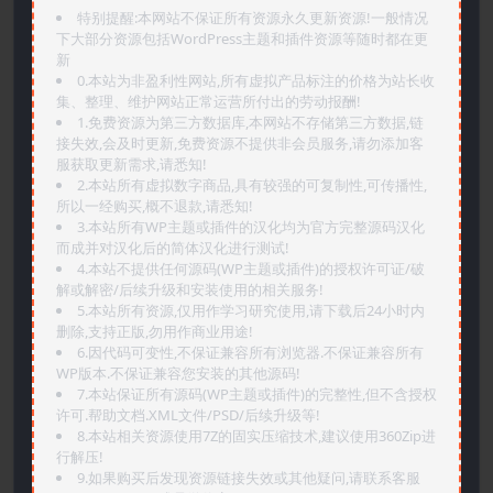
特别提醒:本网站不保证所有资源永久更新资源!一般情况
下大部分资源包括WordPress主题和插件资源等随时都在更
新
0.本站为非盈利性网站,所有虚拟产品标注的价格为站长收
集、整理、维护网站正常运营所付出的劳动报酬!
1.免费资源为第三方数据库,本网站不存储第三方数据,链
接失效,会及时更新,免费资源不提供非会员服务,请勿添加客
服获取更新需求,请悉知!
2.本站所有虚拟数字商品,具有较强的可复制性,可传播性,
所以一经购买,概不退款,请悉知!
3.本站所有WP主题或插件的汉化均为官方完整源码汉化
而成并对汉化后的简体汉化进行测试!
4.本站不提供任何源码(WP主题或插件)的授权许可证/破
解或解密/后续升级和安装使用的相关服务!
5.本站所有资源,仅用作学习研究使用,请下载后24小时内
删除,支持正版,勿用作商业用途!
6.因代码可变性,不保证兼容所有浏览器.不保证兼容所有
WP版本.不保证兼容您安装的其他源码!
7.本站保证所有源码(WP主题或插件)的完整性,但不含授权
许可.帮助文档.XML文件/PSD/后续升级等!
8.本站相关资源使用7Z的固实压缩技术,建议使用360Zip进
行解压!
9.如果购买后发现资源链接失效或其他疑问,请联系客服