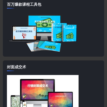
百万爆款课程工具包
封面成交术