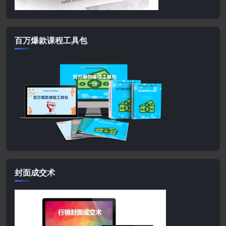
百万爆款课程工具包
封面成交术