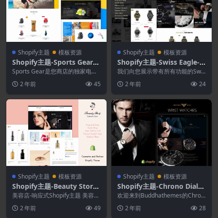
Shopify主题
模板资源
Shopify主题
模板资源
Shopify主题-Sports Gear–
Shopify主题-Swiss Eagle-
体育用品商店Shopify主题
观看Shopify主题
Sports Gear是您商店的独家电子
我们向您展示带有所有功能的Swis
商务主题。使用Shopify构建，Sh
s Eagle手表shopify主题，以便在
2 年前
45
2 年前
24
o...
几...
Shopify主题
模板资源
Shopify主题
模板资源
Shopify主题-Beauty Store-
Shopify主题-Chrono Dial–
化妆品.时尚Shopify主题
观看Shopify主题
美容店-响应式Shopify主题 美容店
欢迎来到Buddhathemes的Chron
是Shopify商店中脱颖而出的干
o Dial Shopify主题。 ...
2 年前
49
2 年前
28
净，宜...