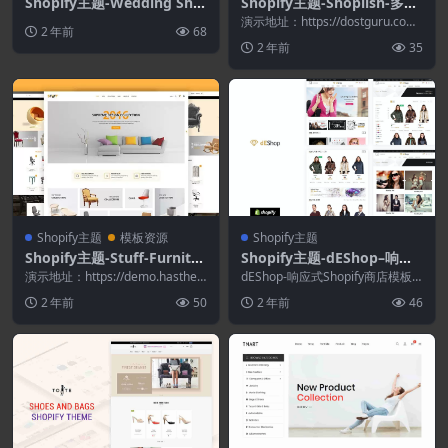
Shopify主题-Wedding Sho
Shopify主题-Shoplish-多功
p Responsive Shopify主题
能超市Shopify主题
演示地址：https://dostguru.com/
2 年前
68
shopify/shopli...
2 年前
35
Shopify主题
模板资源
Shopify主题
Shopify主题-Stuff-Furnitur
Shopify主题-dEShop–响应
e Shopify主题
式Shopify商店模板
演示地址：https://demo.hasthe
dEShop-响应式Shopify商店模板
mes.com/shopify/...
现代响应式Shopify主题; 非常...
2 年前
50
2 年前
46