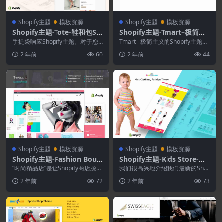
Shopify主题
模板资源
Shopify主题
模板资源
Shopify主题-Tote-鞋和包Sh
Shopify主题-Tmart–极简主
opify主题
义Shopify主题
手提袋响应Shopify主题。对于您
Tmart –极简主义的Shopify主题是
的Shopify商店来说，这是一个干
一个干净，现代，充满活力，朝气
2 年前
60
2 年前
44
净，愉快...
蓬勃，...
Shopify主题
模板资源
Shopify主题
模板资源
Shopify主题-Fashion Bouti
Shopify主题-Kids Store-童
que–响应式Shopify主题
装.时尚Shopify主题
“时尚精品店”是让Shopify商店脱颖
我们很高兴地介绍我们最新的Sho
而出的一个干净宜人的主题。这个
pify主题-儿童商店-响应式Shopify
2 年前
72
2 年前
73
时尚时尚的...
主题...