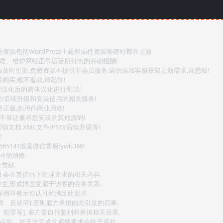
源包括WordPress主题和插件资源等随时都在更新
整理、维护网站正常运营所付出的劳动报酬!
会及时更新,免费资源不提供非会员服务,请勿添加客服获取更新需求,请悉知!
购买,概不退款,请悉知!
对汉化后的简体汉化进行测试!
密/后续升级和安装使用的相关服务!
持正版,勿用作商业用途!
.不保证兼容您安装的其他源码!
文档.XML文件/PSD/后续升级等!
!
141或是微信客服:ywb386!
冲动消费.
贡献.
后才会在其指示下处理要求的相关内容.
博主,形成博主受雇于访客的劳务关系.
,雇佣即表示你认可和满足此要求.
情、反动等],否则雇方承担由此引发的后果.
、犯罪等], 雇方需自行鉴别和承担相关后果.
2点前，对无法完成的雇佣要求会给予退款.