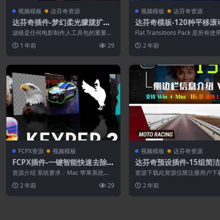
视频模板
达芬奇资源
视频模板
达芬奇资源
达芬奇插件-梦幻柔光朦胧扩散
达芬奇模板-120种平移滚
特效 FilmConvert Hazy V1.
转扭曲拉伸缩放转场预设 F
滤镜是任何电影制作人工具包的重要组
Flat Transitions Pack 是所有使用
0.1Win
Transitions
成部分，现在，您可以使用 Hazy 插件
nci Reso...
1 年前
29
2 年前
在后期...
FCPX资源
视频模板
视频模板
达芬奇资源
FCPX插件-一键智能快速去除背
达芬奇预设插件-15组简
景抠像工具
栏信息介绍
资源介绍 系统要求：Mac 苹果系统
资源下载此资源仅限注册用户下
（Win 系统不支持） 芯片兼容：支持In
先登录特别提醒:本网站不保证所
2 年前
29
2 年前
t...
永久更新资...