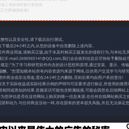
最低工资标准时薪计算所得.
方[即被指使者].
完整性以及安全性,请下载后自行测试。
在下载后24小时之内,从您的设备中自觉删除上述内容。
若作商业用途,请购买正版,由于未及时购买正版发生的侵权行为,与本站无
mail:2690565141@QQ.com,我们会在收到信息后尽快给予删除处理
条规定:“为了学习和研究软件内含的设计思想和原理,通过安装、显示、传
报酬。”您需知晓本站所有内容资源均来源于网络,仅供用户交流学习与研究
作商业或非法用途,需在24小时之内删除,否则后果均由用户承担责任!
任何关于实际收益或实际结果示例的声明均可应要求进行验证.所使用的推荐
得相同或类似的结果.音频采访可能包含附属链接,可能会因您在后续网站
访作为您评估是否在这些网站上购买的唯一信息来源.在任何在线网站购买之前
望和动力.与任何商业活动一样,存在固有的资本损失风险,并且无法保证