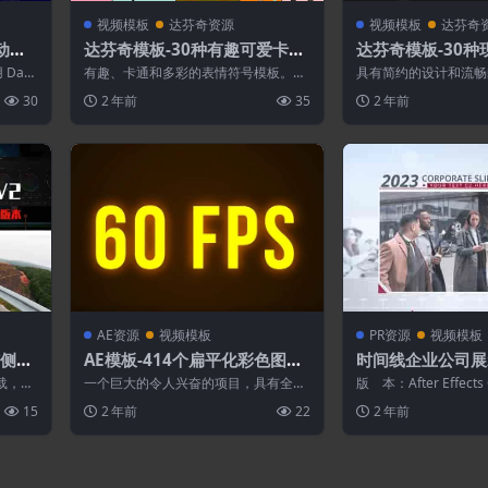
视频模板
达芬奇资源
视频模板
达芬奇
动旋
达芬奇模板-30种有趣可爱卡通
达芬奇模板-30
lat
emoji表情贴纸动画
字幕条标题动画预
 Davi
有趣、卡通和多彩的表情符号模板。完
具有简约的设计和流畅
全可定制的颜色。非常易于使用、精心
的社交媒体内容、社交
30
2 年前
35
2 年前
分组、命名和...
业视频、广播...
AE资源
视频模板
PR资源
视频模板
洁侧边
AE模板-414个扁平化彩色图形
时间线企业公司展
转场过渡动画预设
R预设
载，请
一个巨大的令人兴奋的项目，具有全色
版 本：After Effec
有资源
彩控制。 它将帮助您创建自己独特的过
本，Premiere ...
15
2 年前
22
2 年前
渡效果。 ...