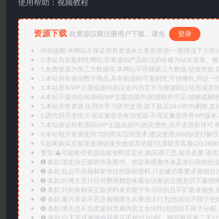
使用帮助：视频教程
资源下载
此资源仅限注册用户下载，请先
登录
特别提醒:本网站不保证所有资源永久更新资源!一般情况下大部分资
0.本站为非盈利性网站,所有虚拟产品标注的价格为站长收集、
1.免费资源为第三方数据库,本网站不存储第三方数据,链接失效,
2.本站所有虚拟数字商品,具有较强的可复制性,可传播性,所以一经
3.本站所有WP主题或插件的汉化均为官方完整源码汉化而成并
4.本站不提供任何源码(WP主题或插件)的授权许可证/破解或解
5.本站所有资源,仅用作学习研究使用,请下载后24小时内删除,支
6.因代码可变性,不保证兼容所有浏览器.不保证兼容所有WP版本
7.本站保证所有源码(WP主题或插件)的完整性,但不含授权许可.帮助
8.本站相关资源使用7Z的固实压缩技术,建议使用360Zip进行解压
9.如果购买后发现资源链接失效或其他疑问,请联系客服QQ:2690565
警告:⚠️可能有些资源远超资料原定价,购买请三思,如非必要,请勿
➊️ 条款:请支持正版软件及图书。肯定和感激作者及发行商的社会
➋️ 条款:站点不存储和发布任何版权资料,只在被访客要求雇佣
➌️ 条款:向博主支付任何费用都意味着在访客的主观意识下雇佣
➍️ 条款:只向有购买正版资料者并限于学习目的且不扩散者服务
➎ 条款:雇方承诺不恶意雇佣博主从事违法行为[包括但不限于色
➏️ 条款:博主也不负责鉴别受雇内容之合法性[包括但不限于分裂
❼ 条款:白天完成雇佣内容最迟不超过2小时，晚间最迟第二天1