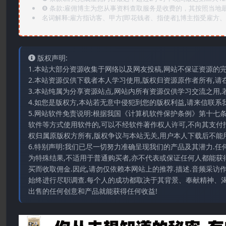
❽ 条款:雇佣博主为您从事资料查取服务是收费的，其按照当地
名词解释:雇方指访客、甲方[即花钱者、指使者],博主指受雇方、乙
版权声明:
1.本站大部分资源收集于网络以及网友投稿,网站不保证资源的
2.本站资源仅供下载者本人学习使用,版权归资源原作者所有,请
3.本站纯属为分享资源站点,网站内所有资源仅供学习交流之用,
4.如您是版权方,本站若无意中侵犯到您的版权利益,请来信联系我们E-
5.网站软件免责说明:根据我国《计算机软件保护条例》第十七
软件等方式使用软件的,可以不经软件著作权人许可,不向其支付
权归属原版权方所有,版权争议与本站无关,用户本人下载后不能用
6.特别声明:我们已尽一切努力准确呈现我们的产品及其潜力.
为特殊结果,不适用于普通购买者,亦不代表或保证任何人都能获
买而收取佣金.因此,请勿仅依赖本网站上的推荐.描述.音频采
始终进行尽职调查.每个人的成功都取决于其背景、奉献精神、渴
出售的任何创意和产品就能获得任何收益!