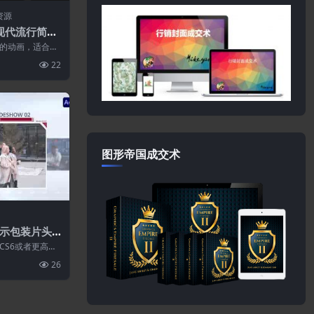
资源
种现代流行简约
设
的动画，适合您
视频、企业或商
22
图形帝国成交术
示包装片头P
ts CS6或者更高版
26