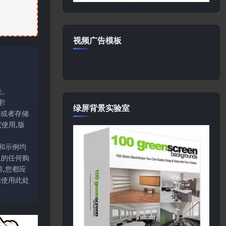
视频广告模板
关。
!
绿屏背景实验室
输或者存储
使用,版
和示例均
上的任何购
,您都应
您使用此处