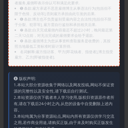
者服务,雇佣即表示你认可和满足此要求.
➎ 条款:雇方承诺不恶意雇佣博主从事违法行为[包括但不
限于色情、反动等],否则雇方承担由此引发的后果.
➏️ 条款:博主也不负责鉴别受雇内容之合法性[包括但不限
于分裂、犯罪等], 雇方需自行鉴别和承担相关后果.
❼ 条款:白天完成雇佣内容最迟不超过2小时，晚间最迟第
二天12点前，对无法完成的雇佣要求会给予退款.
❽ 条款:雇佣博主为您从事资料查取服务是收费的，其按
照当地最低工资标准时薪计算所得.
名词解释:雇方指访客、甲方[即花钱者、指使者],博主指受
雇方、乙方[即被指使者].
版权声明:
1.本站大部分资源收集于网络以及网友投稿,网站不保证资
源的完整性以及安全性,请下载后自行测试。
2.本站资源仅供下载者本人学习使用,版权归资源原作者所
有,请在下载后24小时之内,从您的设备中自觉删除上述内
容。
3.本站纯属为分享资源站点,网站内所有资源仅供学习交流
之用,若作商业用途,请购买正版,由于未及时购买正版发生