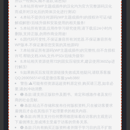
所以一经购买,概不退款,请悉知!
3.本站所有WP主题或插件的汉化均为官方完整源码汉化
而成并对汉化后的简体汉化进行测试!
4.本站不提供任何源码(WP主题或插件)的授权许可证/破
解或解密/后续升级和安装使用的相关服务!
5.本站所有资源,仅用作学习研究使用,请下载后24小时内
删除,支持正版,勿用作商业用途!
6.因代码可变性,不保证兼容所有浏览器.不保证兼容所有
WP版本.不保证兼容您安装的其他源码!
7.本站保证所有源码(WP主题或插件)的完整性,但不含授权
许可.帮助文档.XML文件/PSD/后续升级等!
8.本站相关资源使用7Z的固实压缩技术,建议使用360Zip进
行解压!
9.如果购买后发现资源链接失效或其他疑问,请联系客服
QQ:2690565141或是微信客服:ywb386!
警告:⚠️可能有些资源远超资料原定价,购买请三思,如非必
要,请勿冲动消费.
➊️ 条款:请支持正版软件及图书。肯定和感激作者及发行
商的社会贡献.
➋️ 条款:站点不存储和发布任何版权资料,只在被访客要求
雇佣后才会在其指示下处理要求的相关内容.
➌️ 条款:向博主支付任何费用都意味着在访客的主观意识
下雇佣博主,形成博主受雇于访客的劳务关系.
➍️ 条款:只向有购买正版资料者并限于学习目的且不扩散