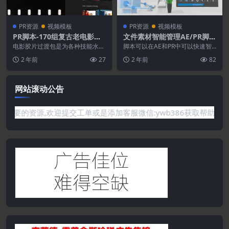
PR资源
视频模板
PR资源
视频模板
PR脚本-170组复古老电影胶
文件素材智能管理AE/PR脚本
片转场过渡预设
Aescripts Pro IO v2.17.6
电影胶片过渡包是为各种技能水平
脚本可以在AE和PR中可以快速智
的人创建的。即使您是初学者，也
+使用教程
能的将导入的素材分类，还可以批
2 年前
27
2 年前
82
可以轻松使用它。包中...
量输出。用于Aft...
网站滚动公告
有你需要的资源,欢迎提交工单或是添加客服微信:ywb386获取帮