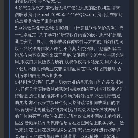
的侵权行为,与本站无关。
4.如您是版权方,本站若无意中侵犯到您的版权利益,请来
信联系我们E-mail:2690565141@QQ.com,我们会在收到
信息后尽快给予删除处理!
5.网站软件免责说明:根据我国《计算机软件保护条例》第
十七条规定:“为了学习和研究软件内含的设计思想和原理,
通过安装、显示、传输或者存储软件等方式使用软件的,可
以不经软件著作权人许可,不向其支付报酬。”您需知晓本
站所有内容资源均来源于网络,仅供用户交流学习与研究使
用,版权归属原版权方所有,版权争议与本站无关,用户本人
下载后不能用作商业或非法用途,需在24小时之内删除,否
则后果均由用户承担责任!
6.特别声明:我们已尽一切努力准确呈现我们的产品及其潜
力.任何关于实际收益或实际结果示例的声明均可应要求进
行验证.所使用的推荐和示例均为特殊结果,不适用于普通
购买者,亦不代表或保证任何人都能获得相同或类似的结
果.音频采访可能包含附属链接,可能会因您在后续网站上
的任何购买而收取佣金.因此,请勿仅依赖本网站上的推荐.
描述.音频采访作为您评估是否在这些网站上购买的唯一信
息来源.在任何在线网站购买之前,您都应始终进行尽职调
查.每个人的成功都取决于其背景、奉献精神、渴望和动