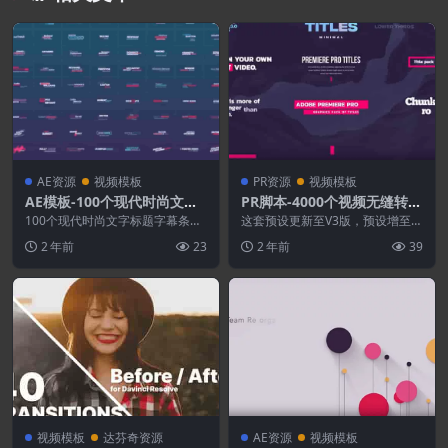
AE资源
视频模板
PR资源
视频模板
AE模板-100个现代时尚文字
PR脚本-4000个视频无缝转场
标题字幕条动画 Lower Thir
文字标题图形设计音效调色
100个现代时尚文字标题字幕条动
这套预设更新至V3版，预设增至4
ds
画AE模板 Lower Thirds 适用软
000个，修复多种BUG。这套PR脚
2 年前
23
2 年前
39
件：...
本预设包含视...
视频模板
达芬奇资源
AE资源
视频模板