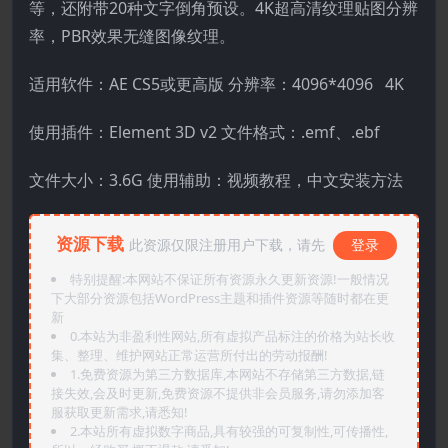
等，还附带20种文字倒角预设。4K超高清纹理贴图分辨
率，PBR效果无缝图像纹理。
适用软件：AE CS5或更高版 分辨率：4096*4096 4K
使用插件：Element 3D v2 文件格式：.emf、.ebf
文件大小：3.6G 使用辅助：视频教程，中文安装方法
资源下载
此资源仅限注册用户下载，请先
登录
特别提醒:本网站不保证所有资源永久更新资源!一般情况
下大部分资源包括WordPress主题和插件资源等随时都在更
新
0.本站为非盈利性网站,所有虚拟产品标注的价格为站长收
集、整理、维护网站正常运营所付出的劳动报酬!
1.免费资源为第三方数据库,本网站不存储第三方数据,链
接失效,会及时更新,免费资源不提供非会员服务,请勿添加客
服获取更新需求,请悉知!
2.本站所有虚拟数字商品,具有较强的可复制性,可传播性,