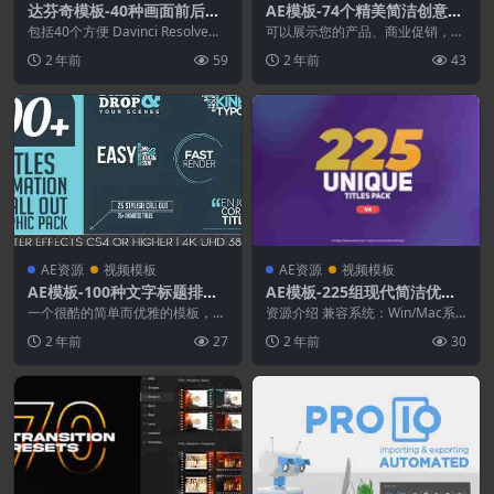
达芬奇模板-40种画面前后对
AE模板-74个精美简洁创意讲
比划像转场展示
解图形设计MG动画
包括40个方便 Davinci Resolve转
可以展示您的产品、商业促销，您
换之前和之后对比转场。一键安装
可以为您的企业创建演示文稿。将
2 年前
59
2 年前
43
d...
其用于电视节目，设计...
AE资源
视频模板
AE资源
视频模板
AE模板-100种文字标题排版
AE模板-225组现代简洁优雅
动画效果
文字标题字幕条动画
一个很酷的简单而优雅的模板，有
资源介绍 兼容系统：Win/Mac系
超过100个动画标题，分为3个不
统 适用软件：After Effects C...
2 年前
27
2 年前
30
同的类别（迷你、动...