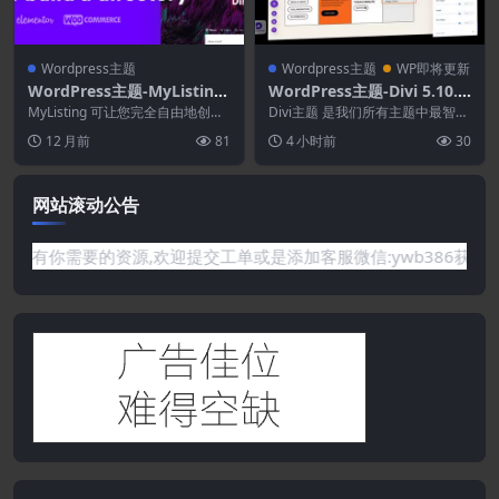
Wordpress主题
Wordpress主题
WP即将更新
WordPress主题-MyListing
WordPress主题-Divi 5.10.0
2.12.0-目录和列表WordPre
+4.27.6–WordPress必备网
MyListing 可让您完全自由地创建
Divi主题 是我们所有主题中最智
ss主题
任何类型的目录或列表网站，在前
站构建框架
能、最灵活的。有了Divi，一切皆
12 月前
81
4 小时前
30
端设计页面...
有可能。 D...
网站滚动公告
要的资源,欢迎提交工单或是添加客服微信:ywb386获取帮助！