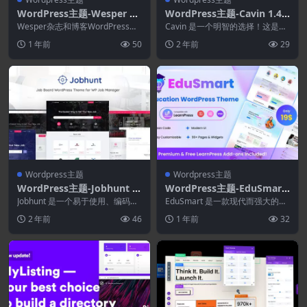
WordPress主题-Wesper 1.
WordPress主题-Cavin 1.4.2
1.7–博客和杂志的WordPres
-最小&轻量级的WordPress
Wesper杂志和博客WordPress主
Cavin 是一个明智的选择！这是一
s主题
题附带大量额外选项，肯定会满足
博客主题
个风格优雅且视觉上吸引人的个人
1 年前
50
2 年前
29
您的愿望...
博客 Word...
Wordpress主题
Wordpress主题
WordPress主题-Jobhunt 2.
WordPress主题-EduSmart
0.5–WP工作管理器的工作板
1.0.0–教育WordPress主题
Jobhunt 是一个易于使用、编码清
EduSmart 是一款现代而强大的教
WordPress主题
晰且快速的求职板 WordPress 主
育 WordPress 主题，专为广泛的
2 年前
46
1 年前
32
题...
用...