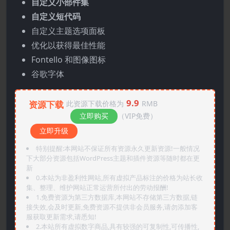
自定义小部件集
自定义短代码
自定义主题选项面板
优化以获得最佳性能
Fontello 和图像图标
谷歌字体
9.9
资源下载
此资源下载价格为
RMB
立即购买
（VIP免费）
立即升级
特别提醒:本网站不保证所有资源永久更新资源!一般情况
下大部分资源包括WordPress主题和插件资源等随时都在更
新
0.本站为非盈利性网站,所有虚拟产品标注的价格为站长收
集、整理、维护网站正常运营所付出的劳动报酬!
1.免费资源为第三方数据库,本网站不存储第三方数据,链
接失效,会及时更新,免费资源不提供非会员服务,请勿添加客
服获取更新需求,请悉知!
2.本站所有虚拟数字商品,具有较强的可复制性,可传播性,