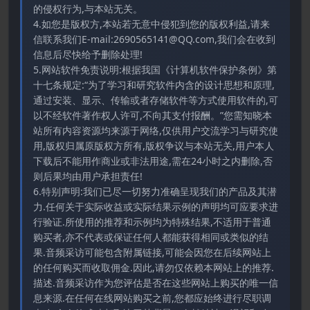
的侵权行为,与本站无关。
4.如您是版权方,本站若无意中侵犯到您的版权利益,请来
信联系我们E-mail:2690565141@QQ.com,我们会在收到
信息后尽快给予删除处理!
5.网站软件免责说明:根据我国《计算机软件保护条例》第
十七条规定:“为了学习和研究软件内含的设计思想和原理,
通过安装、显示、传输或者存储软件等方式使用软件的,可
以不经软件著作权人许可,不向其支付报酬。”您需知晓本
站所有内容资源均来源于网络,仅供用户交流学习与研究使
用,版权归属原版权方所有,版权争议与本站无关,用户本人
下载后不能用作商业或非法用途,需在24小时之内删除,否
则后果均由用户承担责任!
6.特别声明:我们已尽一切努力准确呈现我们的产品及其潜
力.任何关于实际收益或实际结果示例的声明均可应要求进
行验证.所使用的推荐和示例均为特殊结果,不适用于普通
购买者,亦不代表或保证任何人都能获得相同或类似的结
果.音频采访可能包含附属链接,可能会因您在后续网站上
的任何购买而收取佣金.因此,请勿仅依赖本网站上的推荐.
描述.音频采访作为您评估是否在这些网站上购买的唯一信
息来源.在任何在线网站购买之前,您都应始终进行尽职调