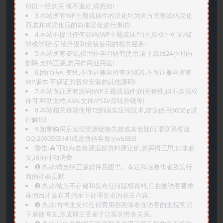
所以一经购买,概不退款,请悉知!
3.本站所有WP主题或插件的汉化均为官方完整源码汉化
而成并对汉化后的简体汉化进行测试!
4.本站不提供任何源码(WP主题或插件)的授权许可证/破
解或解密/后续升级和安装使用的相关服务!
5.本站所有资源,仅用作学习研究使用,请下载后24小时内
删除,支持正版,勿用作商业用途!
6.因代码可变性,不保证兼容所有浏览器.不保证兼容所有
WP版本.不保证兼容您安装的其他源码!
7.本站保证所有源码(WP主题或插件)的完整性,但不含授权
许可.帮助文档.XML文件/PSD/后续升级等!
8.本站相关资源使用7Z的固实压缩技术,建议使用360Zip进
行解压!
9.如果购买后发现资源链接失效或其他疑问,请联系客服
QQ:2690565141或是微信客服:ywb386!
警告:⚠️可能有些资源远超资料原定价,购买请三思,如非必
要,请勿冲动消费.
➊️ 条款:请支持正版软件及图书。肯定和感激作者及发行
商的社会贡献.
➋️ 条款:站点不存储和发布任何版权资料,只在被访客要求
雇佣后才会在其指示下处理要求的相关内容.
➌️ 条款:向博主支付任何费用都意味着在访客的主观意识
下雇佣博主,形成博主受雇于访客的劳务关系.