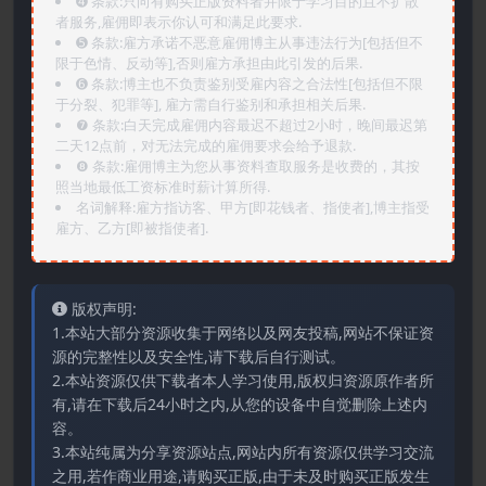
➍️ 条款:只向有购买正版资料者并限于学习目的且不扩散
者服务,雇佣即表示你认可和满足此要求.
➎ 条款:雇方承诺不恶意雇佣博主从事违法行为[包括但不
限于色情、反动等],否则雇方承担由此引发的后果.
➏️ 条款:博主也不负责鉴别受雇内容之合法性[包括但不限
于分裂、犯罪等], 雇方需自行鉴别和承担相关后果.
❼ 条款:白天完成雇佣内容最迟不超过2小时，晚间最迟第
二天12点前，对无法完成的雇佣要求会给予退款.
❽ 条款:雇佣博主为您从事资料查取服务是收费的，其按
照当地最低工资标准时薪计算所得.
名词解释:雇方指访客、甲方[即花钱者、指使者],博主指受
雇方、乙方[即被指使者].
版权声明:
1.本站大部分资源收集于网络以及网友投稿,网站不保证资
源的完整性以及安全性,请下载后自行测试。
2.本站资源仅供下载者本人学习使用,版权归资源原作者所
有,请在下载后24小时之内,从您的设备中自觉删除上述内
容。
3.本站纯属为分享资源站点,网站内所有资源仅供学习交流
之用,若作商业用途,请购买正版,由于未及时购买正版发生