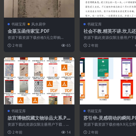
书籍宝库
风水易学
书籍宝库
金箓玉函传家宝.PDF
社会不教.精英不讲.坎儿
己过(揭秘人才成长规律).P
资源下载资源下载价格5元立即购
资源下载此资源仅限注册用户下
买 或 ...
先登录特别提醒:本网站不保证所
2 年前
65
2 年前
永久更新资...
书籍宝库
书籍宝库
故宫博物院藏文物珍品大系.PD
苏引华-灵感萌动的瞬间.P
F
资源下载此资源仅限注册用户下载，请
资源下载资源下载价格9.9元立
先登录特别提醒:本网站不保证所有资源
买 或 &nb...
2 年前
14
2 年前
永久更新资...