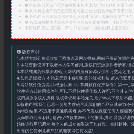
➎ 条款:雇方承诺不恶意雇佣博主从事违法行为[包括但不限于色
➏️ 条款:博主也不负责鉴别受雇内容之合法性[包括但不限于分裂
❼ 条款:白天完成雇佣内容最迟不超过2小时，晚间最迟第二天1
❽ 条款:雇佣博主为您从事资料查取服务是收费的，其按照当地
名词解释:雇方指访客、甲方[即花钱者、指使者],博主指受雇方、乙
版权声明:
1.本站大部分资源收集于网络以及网友投稿,网站不保证资源的
2.本站资源仅供下载者本人学习使用,版权归资源原作者所有,请
3.本站纯属为分享资源站点,网站内所有资源仅供学习交流之用,
4.如您是版权方,本站若无意中侵犯到您的版权利益,请来信联系我们E-
5.网站软件免责说明:根据我国《计算机软件保护条例》第十七
软件等方式使用软件的,可以不经软件著作权人许可,不向其支付
权归属原版权方所有,版权争议与本站无关,用户本人下载后不能用
6.特别声明:我们已尽一切努力准确呈现我们的产品及其潜力.
为特殊结果,不适用于普通购买者,亦不代表或保证任何人都能获
买而收取佣金.因此,请勿仅依赖本网站上的推荐.描述.音频采
始终进行尽职调查.每个人的成功都取决于其背景、奉献精神、渴
出售的任何创意和产品就能获得任何收益!