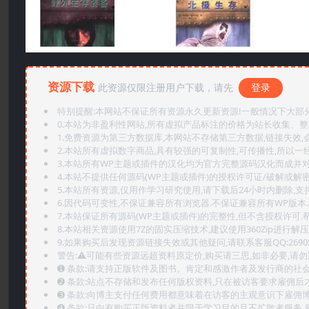
资源下载
此资源仅限注册用户下载，请先
登录
特别提醒:本网站不保证所有资源永久更新资源!一般情况下大部分资
0.本站为非盈利性网站,所有虚拟产品标注的价格为站长收集、
1.免费资源为第三方数据库,本网站不存储第三方数据,链接失效,
2.本站所有虚拟数字商品,具有较强的可复制性,可传播性,所以一经
3.本站所有WP主题或插件的汉化均为官方完整源码汉化而成并
4.本站不提供任何源码(WP主题或插件)的授权许可证/破解或解
5.本站所有资源,仅用作学习研究使用,请下载后24小时内删除,支
6.因代码可变性,不保证兼容所有浏览器.不保证兼容所有WP版本
7.本站保证所有源码(WP主题或插件)的完整性,但不含授权许可.帮助
8.本站相关资源使用7Z的固实压缩技术,建议使用360Zip进行解压
9.如果购买后发现资源链接失效或其他疑问,请联系客服QQ:2690565
警告:⚠️可能有些资源远超资料原定价,购买请三思,如非必要,请勿
➊️ 条款:请支持正版软件及图书。肯定和感激作者及发行商的社会
➋️ 条款:站点不存储和发布任何版权资料,只在被访客要求雇佣
➌️ 条款:向博主支付任何费用都意味着在访客的主观意识下雇佣
➍️ 条款:只向有购买正版资料者并限于学习目的且不扩散者服务