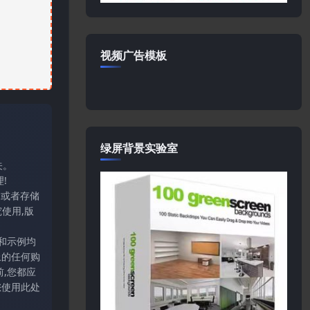
视频广告模板
绿屏背景实验室
关。
!
输或者存储
使用,版
和示例均
上的任何购
,您都应
您使用此处