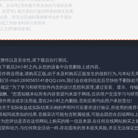
情、反动等],否则雇方承担由此引发的后果.
、犯罪等], 雇方需自行鉴别和承担相关后果.
2点前，对无法完成的雇佣要求会给予退款.
最低工资标准时薪计算所得.
方[即被指使者].
完整性以及安全性,请下载后自行测试。
在下载后24小时之内,从您的设备中自觉删除上述内容。
若作商业用途,请购买正版,由于未及时购买正版发生的侵权行为,与本站无
mail:2690565141@QQ.com,我们会在收到信息后尽快给予删除处理
条规定:“为了学习和研究软件内含的设计思想和原理,通过安装、显示、传
报酬。”您需知晓本站所有内容资源均来源于网络,仅供用户交流学习与研究
作商业或非法用途,需在24小时之内删除,否则后果均由用户承担责任!
任何关于实际收益或实际结果示例的声明均可应要求进行验证.所使用的推荐
得相同或类似的结果.音频采访可能包含附属链接,可能会因您在后续网站
访作为您评估是否在这些网站上购买的唯一信息来源.在任何在线网站购买之前
望和动力.与任何商业活动一样,存在固有的资本损失风险,并且无法保证