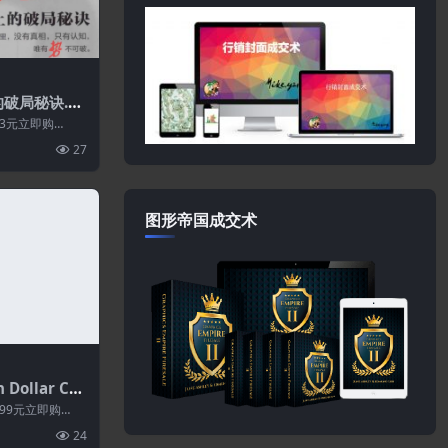
破局秘诀.P
3元立即购
27
图形帝国成交术
n Dollar Co
shop #1
99元立即购
24