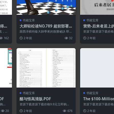
书籍宝库
书籍宝库
还得自
大师轻松读NO.789 超前部署5
营势-后来者居上的
DF
大策略行動
DF
载，请
跟西洋棋特級大師學來的致勝祕訣 即使
资源下载资源下载价格
有资源
你不下西洋棋，你仍需了解西洋棋大師
买 或 ...
162
2 年前
32
2 年前
的致勝之道...
书籍宝库
书籍宝库
DF
醒与悟高清版.PDF
The $100-Millio
pywriting Work
即购
资源下载资源下载价格9.9元立即购
资源下载资源下载价格
买 或 &nb...
买 或 &nbs...
20
2 年前
676
2 年前