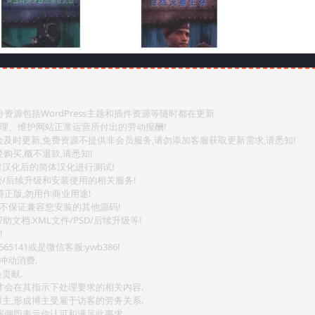
源包括WordPress主题和插件资源等随时都在更新
整理、维护网站正常运营所付出的劳动报酬!
会及时更新,免费资源不提供非会员服务,请勿添加客服获取更新需求,请悉知!
购买,概不退款,请悉知!
对汉化后的简体汉化进行测试!
密/后续升级和安装使用的相关服务!
持正版,勿用作商业用途!
.不保证兼容您安装的其他源码!
文档.XML文件/PSD/后续升级等!
!
141或是微信客服:ywb386!
冲动消费.
贡献.
后才会在其指示下处理要求的相关内容.
博主,形成博主受雇于访客的劳务关系.
,雇佣即表示你认可和满足此要求.