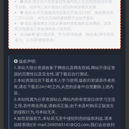
➏️ 条款:博主也不负责鉴别受雇内容之合法性[包括但不限
于分裂、犯罪等], 雇方需自行鉴别和承担相关后果.
❼ 条款:白天完成雇佣内容最迟不超过2小时，晚间最迟第
二天12点前，对无法完成的雇佣要求会给予退款.
❽ 条款:雇佣博主为您从事资料查取服务是收费的，其按
照当地最低工资标准时薪计算所得.
名词解释:雇方指访客、甲方[即花钱者、指使者],博主指受
雇方、乙方[即被指使者].
版权声明:
1.本站大部分资源收集于网络以及网友投稿,网站不保证资
源的完整性以及安全性,请下载后自行测试。
2.本站资源仅供下载者本人学习使用,版权归资源原作者所
有,请在下载后24小时之内,从您的设备中自觉删除上述内
容。
3.本站纯属为分享资源站点,网站内所有资源仅供学习交流
之用,若作商业用途,请购买正版,由于未及时购买正版发生
的侵权行为,与本站无关。
4.如您是版权方,本站若无意中侵犯到您的版权利益,请来
信联系我们E-mail:2690565141@QQ.com,我们会在收到