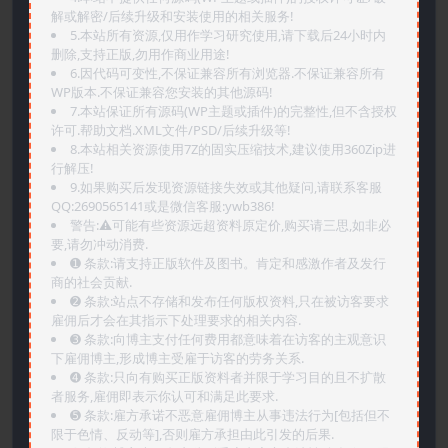
解或解密/后续升级和安装使用的相关服务!
5.本站所有资源,仅用作学习研究使用,请下载后24小时内
删除,支持正版,勿用作商业用途!
6.因代码可变性,不保证兼容所有浏览器.不保证兼容所有
WP版本.不保证兼容您安装的其他源码!
7.本站保证所有源码(WP主题或插件)的完整性,但不含授权
许可.帮助文档.XML文件/PSD/后续升级等!
8.本站相关资源使用7Z的固实压缩技术,建议使用360Zip进
行解压!
9.如果购买后发现资源链接失效或其他疑问,请联系客服
QQ:2690565141或是微信客服:ywb386!
警告:⚠️可能有些资源远超资料原定价,购买请三思,如非必
要,请勿冲动消费.
➊️ 条款:请支持正版软件及图书。肯定和感激作者及发行
商的社会贡献.
➋️ 条款:站点不存储和发布任何版权资料,只在被访客要求
雇佣后才会在其指示下处理要求的相关内容.
➌️ 条款:向博主支付任何费用都意味着在访客的主观意识
下雇佣博主,形成博主受雇于访客的劳务关系.
➍️ 条款:只向有购买正版资料者并限于学习目的且不扩散
者服务,雇佣即表示你认可和满足此要求.
➎ 条款:雇方承诺不恶意雇佣博主从事违法行为[包括但不
限于色情、反动等],否则雇方承担由此引发的后果.