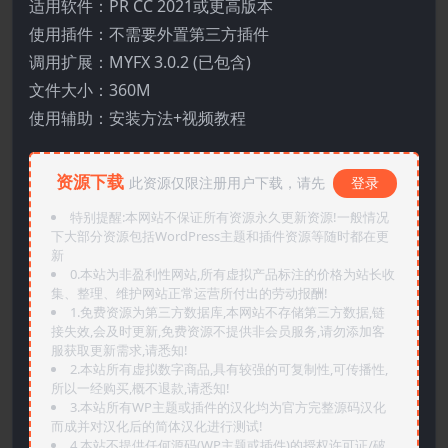
适用软件：PR CC 2021或更高版本
使用插件：不需要外置第三方插件
调用扩展：MYFX 3.0.2 (已包含)
文件大小：360M
使用辅助：安装方法+视频教程
资源下载
此资源仅限注册用户下载，请先
登录
特别提醒:本网站不保证所有资源永久更新资源!一般情况
下大部分资源包括WordPress主题和插件资源等随时都在更
新
0.本站为非盈利性网站,所有虚拟产品标注的价格为站长收
集、整理、维护网站正常运营所付出的劳动报酬!
1.免费资源为第三方数据库,本网站不存储第三方数据,链
接失效,会及时更新,免费资源不提供非会员服务,请勿添加客
服获取更新需求,请悉知!
2.本站所有虚拟数字商品,具有较强的可复制性,可传播性,
所以一经购买,概不退款,请悉知!
3.本站所有WP主题或插件的汉化均为官方完整源码汉化
而成并对汉化后的简体汉化进行测试!
4.本站不提供任何源码(WP主题或插件)的授权许可证/破