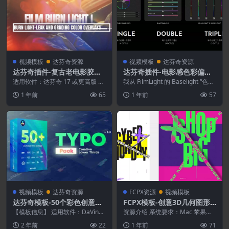
视频模板
达芬奇资源
视频模板
达芬奇资源
达芬奇插件-复古老电影胶片
达芬奇插件-电影感色彩偏移
光效刮痕颜色叠加视觉特效
DCTL胶片模拟调色插件
适用软件：达芬奇 17 或更高版 分
我从 FilmLight 的 Baselight “色调
辨率：3840*2160 使用插件：无
偏移”工具中汲取了灵感，...
1 年前
65
1 年前
57
需外置...
视频模板
达芬奇资源
FCPX资源
视频模板
达芬奇模板-50个彩色创意字
FCPX模板-创意3D几何图形
幕条标题动画 Lower Thirds
品牌形象宣传图文组合动画
【模板信息】 适用软件：DaVinci
资源介绍 系统要求：Mac 苹果系
16.2 或更高版本（支持Studio和...
统（Win 系统不支持） 芯片兼
2 年前
22
1 年前
71
容：支持Int...