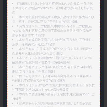
特别提醒:本网站不保证所有资源永久更新资源!一般情况
下大部分资源包括WordPress主题和插件资源等随时都在更
新
0.本站为非盈利性网站,所有虚拟产品标注的价格为站长收
集、整理、维护网站正常运营所付出的劳动报酬!
1.免费资源为第三方数据库,本网站不存储第三方数据,链
接失效,会及时更新,免费资源不提供非会员服务,请勿添加客
服获取更新需求,请悉知!
2.本站所有虚拟数字商品,具有较强的可复制性,可传播性,
所以一经购买,概不退款,请悉知!
3.本站所有WP主题或插件的汉化均为官方完整源码汉化
而成并对汉化后的简体汉化进行测试!
4.本站不提供任何源码(WP主题或插件)的授权许可证/破
解或解密/后续升级和安装使用的相关服务!
5.本站所有资源,仅用作学习研究使用,请下载后24小时内
删除,支持正版,勿用作商业用途!
6.因代码可变性,不保证兼容所有浏览器.不保证兼容所有
WP版本.不保证兼容您安装的其他源码!
7.本站保证所有源码(WP主题或插件)的完整性,但不含授权
许可.帮助文档.XML文件/PSD/后续升级等!
8.本站相关资源使用7Z的固实压缩技术,建议使用360Zip进
行解压!
9.如果购买后发现资源链接失效或其他疑问,请联系客服