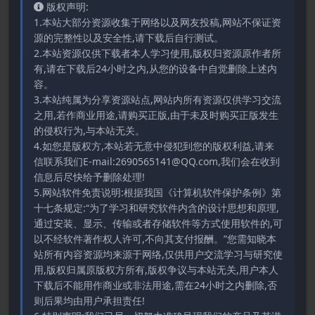
版权声明:
1.本站大部分资源收集于网络以及网友投稿,网站不保证资
源的完整性以及安全性,请下载后自行测试。
2.本站资源仅供下载者本人学习使用,版权归资源原作者所
有,请在下载后24小时之内,从您的设备中自觉删除上述内
容。
3.本站纯属为分享资源站点,网站内所有资源仅供学习交流
之用,若作商业用途,请购买正版,由于未及时购买正版发生
的侵权行为,与本站无关。
4.如您是版权方,本站若无意中侵犯到您的版权利益,请来
信联系我们E-mail:2690565141@QQ.com,我们会在收到
信息后尽快给予删除处理!
5.网站软件免责说明:根据我国《计算机软件保护条例》第
十七条规定:“为了学习和研究软件内含的设计思想和原理,
通过安装、显示、传输或者存储软件等方式使用软件的,可
以不经软件著作权人许可,不向其支付报酬。”您需知晓本
站所有内容资源均来源于网络,仅供用户交流学习与研究使
用,版权归属原版权方所有,版权争议与本站无关,用户本人
下载后不能用作商业或非法用途,需在24小时之内删除,否
则后果均由用户承担责任!