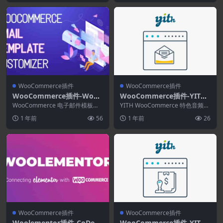
WooCommerce插件
WooCommerce插件
WooCommerce插件-WooC
WooCommerce插件-YITH
ommerce Email Template
WooCommerce Featured
WooCommerce 电子邮件模板定
YITH WooCommerce 特色音频和
Customizer 1.2.14
制器是一个有用的工具，可帮助您
Audio & Video Content Pr
视频内容高级版是 WooCommer...
1 年前
56
1 年前
26
构建和定制 ...
emium 1.49.0
WooCommerce插件
WooCommerce插件
Woolementor插件-CoDesi
WooCommerce插件-YITH