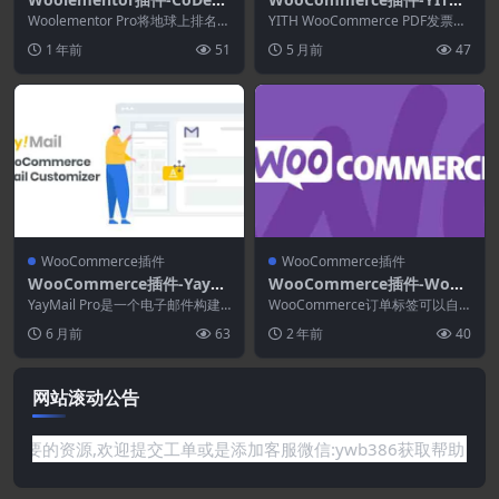
gner Pro (formerly Woole
WooCommerce PDF Invoi
Woolementor Pro将地球上排名第
YITH WooCommerce PDF发票和
mentor Pro) 4.7.6
一的页面构建器插件Elementor...
ces & Packing Slips Premi
装箱单免费列表已专门创建，以帮
1 年前
51
5 月前
47
助您...
um 4.36.0
WooCommerce插件
WooCommerce插件
WooCommerce插件-YayM
WooCommerce插件-WooC
ail Addons(YayMail Pro拓
ommerce Order Tags 4.1.0
YayMail Pro是一个电子邮件构建
WooCommerce订单标签可以自
展)
器 插件，正如“构建器”部分所暗示
动和/或手动分配给您的订单。 Wo
6 月前
63
2 年前
40
的那样...
oComm...
网站滚动公告
有你需要的资源,欢迎提交工单或是添加客服微信:ywb386获取帮