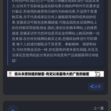
6.特别声明:我们已尽一切努力准确呈现我们的产品及其潜
力.任何关于实际收益或实际结果示例的声明均可应要求进
行验证.所使用的推荐和示例均为特殊结果,不适用于普通
购买者,亦不代表或保证任何人都能获得相同或类似的结
果.音频采访可能包含附属链接,可能会因您在后续网站上
的任何购买而收取佣金.因此,请勿仅依赖本网站上的推荐.
描述.音频采访作为您评估是否在这些网站上购买的唯一信
息来源.在任何在线网站购买之前,您都应始终进行尽职调
查.每个人的成功都取决于其背景、奉献精神、渴望和动
力.与任何商业活动一样,存在固有的资本损失风险,并且无
法保证您使用此处出售的任何创意和产品就能获得任何收
益!
分享
上一篇