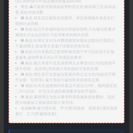
QQ:2690565141或是微信客服:ywb386!
警告:⚠️可能有些资源远超资料原定价,购买请三思,如非必
要,请勿冲动消费.
➊️ 条款:请支持正版软件及图书。肯定和感激作者及发行
商的社会贡献.
➋️ 条款:站点不存储和发布任何版权资料,只在被访客要求
雇佣后才会在其指示下处理要求的相关内容.
➌️ 条款:向博主支付任何费用都意味着在访客的主观意识
下雇佣博主,形成博主受雇于访客的劳务关系.
➍️ 条款:只向有购买正版资料者并限于学习目的且不扩散
者服务,雇佣即表示你认可和满足此要求.
➎ 条款:雇方承诺不恶意雇佣博主从事违法行为[包括但不
限于色情、反动等],否则雇方承担由此引发的后果.
➏️ 条款:博主也不负责鉴别受雇内容之合法性[包括但不限
于分裂、犯罪等], 雇方需自行鉴别和承担相关后果.
❼ 条款:白天完成雇佣内容最迟不超过2小时，晚间最迟第
二天12点前，对无法完成的雇佣要求会给予退款.
❽ 条款:雇佣博主为您从事资料查取服务是收费的，其按
照当地最低工资标准时薪计算所得.
名词解释:雇方指访客、甲方[即花钱者、指使者],博主指受
雇方、乙方[即被指使者].