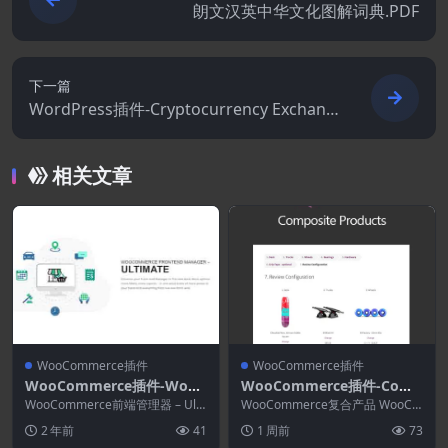
朗文汉英中华文化图解词典.PDF
下一篇
WordPress插件-Cryptocurrency Exchang
es List Pro 2.9.0
相关文章
WooCommerce插件
WooCommerce插件
WooCommerce插件-WooC
WooCommerce插件-Comp
ommerce Frontend Mana
osite Products for WooCo
WooCommerce前端管理器 – Ulti
WooCommerce复合产品 WooCo
ger–Ultimate 6.7.5
mate是最聪明的 woocomm...
mmerce 11.1.0-WooCom
mmerce的功能强大的工具包构建
2 年前
41
1 周前
73
解决...
merce产品套装功能插件