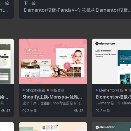
上一篇
下一篇
ntor
Elementor模板-PandaV–创意机构Elementor模板
套件
工具包
Shopify主题
模板资源
Elementor模板
x–绘画
Shopify主题-Monspa–优雅养
Elementor模板-
套件
生和水疗Shopify主题
泳学校和课程Elem
工具
这个干净，优雅的Shopify主题是专门
Swimery 是一个 Ele
套件
为创建商务专业在线商店而设计的。它
包，用于使用适用于 Wor
43
2 年前
43
2 年前
超级适...