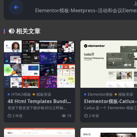
Elementor模板-Meetpress–活动和会议Eleme
模板
相关文章
HTML5模板
模板资源
Elementor模板
模板资源
48 Html Templates Bundle
Elementor模板-Catlu
2024
和墙纸Elementor模板
资源下载资源下载价格30元立即购
Catlux 是一个 Elementor 模板
买 或 &nbs...
包，专门用于绘画和墙纸。Cat...
2 年前
19
2 年前