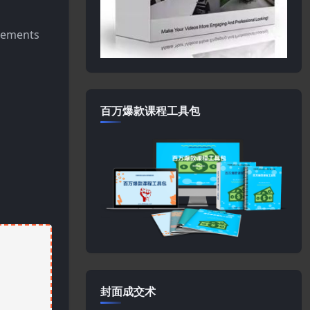
lements
百万爆款课程工具包
封面成交术