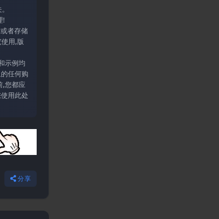
关。
!
输或者存储
使用,版
和示例均
上的任何购
,您都应
您使用此处
分享