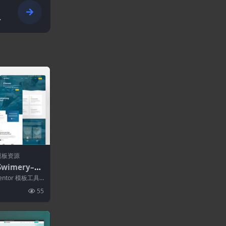
模板资源
Swimery–游
entor模板
mentor 模板工具
d...
55