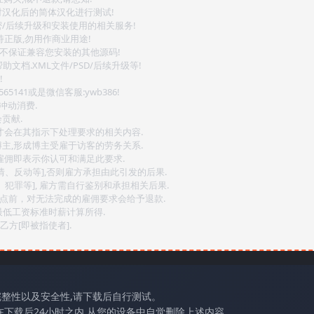
对汉化后的简体汉化进行测试!
密/后续升级和安装使用的相关服务!
持正版,勿用作商业用途!
.不保证兼容您安装的其他源码!
文档.XML文件/PSD/后续升级等!
!
141或是微信客服:ywb386!
冲动消费.
贡献.
后才会在其指示下处理要求的相关内容.
博主,形成博主受雇于访客的劳务关系.
,雇佣即表示你认可和满足此要求.
情、反动等],否则雇方承担由此引发的后果.
、犯罪等], 雇方需自行鉴别和承担相关后果.
2点前，对无法完成的雇佣要求会给予退款.
最低工资标准时薪计算所得.
方[即被指使者].
完整性以及安全性,请下载后自行测试。
在下载后24小时之内,从您的设备中自觉删除上述内容。