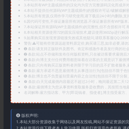
3.本站所有WP主题或插件的汉化均为官方完整源码汉化而成并
4.本站不提供任何源码(WP主题或插件)的授权许可证/破解或解
5.本站所有资源,仅用作学习研究使用,请下载后24小时内删除,支
6.因代码可变性,不保证兼容所有浏览器.不保证兼容所有WP版本
7.本站保证所有源码(WP主题或插件)的完整性,但不含授权许可.帮助
8.本站相关资源使用7Z的固实压缩技术,建议使用360Zip进行解压
9.如果购买后发现资源链接失效或其他疑问,请联系客服QQ:2690565
警告:⚠️可能有些资源远超资料原定价,购买请三思,如非必要,请勿
➊️ 条款:请支持正版软件及图书。肯定和感激作者及发行商的社会
➋️ 条款:站点不存储和发布任何版权资料,只在被访客要求雇佣
➌️ 条款:向博主支付任何费用都意味着在访客的主观意识下雇佣
➍️ 条款:只向有购买正版资料者并限于学习目的且不扩散者服务
➎ 条款:雇方承诺不恶意雇佣博主从事违法行为[包括但不限于色
➏️ 条款:博主也不负责鉴别受雇内容之合法性[包括但不限于分裂
❼ 条款:白天完成雇佣内容最迟不超过2小时，晚间最迟第二天1
❽ 条款:雇佣博主为您从事资料查取服务是收费的，其按照当地
名词解释:雇方指访客、甲方[即花钱者、指使者],博主指受雇方、乙
版权声明:
1.本站大部分资源收集于网络以及网友投稿,网站不保证资源的
2.本站资源仅供下载者本人学习使用,版权归资源原作者所有,请