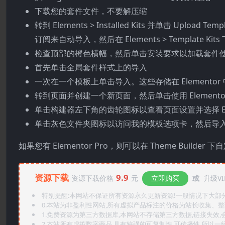
下载您的套件文件，不要解压缩
转到 Elements > Installed Kits 并单击 Upload 
订阅来自动导入，然后在 Elements > Template Kit
检查顶部的橙色横幅，然后单击安装要求以加载套件
首先单击全局套件样式上的导入
一次在一个模板上单击导入。这些存储在 Elementor 中的 Tem
转到页面并创建一个新页面，然后单击使用 Elemento
单击构建器左下角的齿轮图标以查看页面设置并选择 Elemen
单击灰色文件夹图标以访问我的模板选项卡，然后导
如果您有 Elementor Pro，则可以在 Theme Builde
资源下载
9.9
资源下载价格
元
立即购买
或
升级VI
特别提醒:本网站不保证所有资源永久更新资源!一般情况下大部分资
0.本站为非盈利性网站,所有虚拟产品标注的价格为站长收集、
1.免费资源为第三方数据库,本网站不存储第三方数据,链接失效,
2.本站所有虚拟数字商品,具有较强的可复制性,可传播性,所以一经