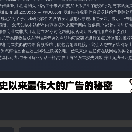
若作商业用途,请购买正版,由于未及时购买正版发生的侵权行为,与本站无
mail:2690565141@QQ.com,我们会在收到信息后尽快给予删除处理
条规定:“为了学习和研究软件内含的设计思想和原理,通过安装、显示、传
报酬。”您需知晓本站所有内容资源均来源于网络,仅供用户交流学习与研究
作商业或非法用途,需在24小时之内删除,否则后果均由用户承担责任!
任何关于实际收益或实际结果示例的声明均可应要求进行验证.所使用的推荐
得相同或类似的结果.音频采访可能包含附属链接,可能会因您在后续网站
访作为您评估是否在这些网站上购买的唯一信息来源.在任何在线网站购买之前
望和动力.与任何商业活动一样,存在固有的资本损失风险,并且无法保证