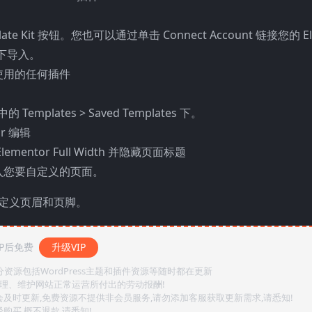
Template Kit 按钮。您也可以通过单击 Connect Account 链接您的 E
s 下导入。
使用的任何插件
plates > Saved Templates 下。
r 编辑
tor Full Width 并隐藏页面标题
入您要自定义的页面。
r 下自定义页眉和页脚。
P后免费
升级VIP
源包括WordPress主题和插件资源等随时都在更新
整理、维护网站正常运营所付出的劳动报酬!
会及时更新,免费资源不提供非会员服务,请勿添加客服获取更新需求,请悉知!
购买,概不退款,请悉知!