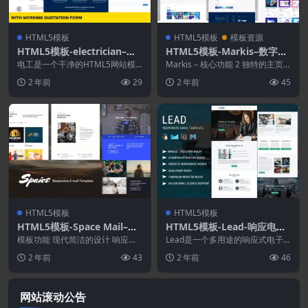
HTML5模板
HTML5模板
模板资源
HTML5模板-electrician–网
HTML5模板-Markis–数字市
站模板
场模板
电工是一个干净的HTML5网站模
Markis – 核心功能 2 独特的主页
板，适用于提供电工、维修和建筑
版本 15+ 个有效的 HTML5 文...
2 年前
29
2 年前
45
服务的公司。它提供...
HTML5模板
HTML5模板
HTML5模板-Space Mail–响
HTML5模板-Lead-响应电子
应式电子邮件模板
邮件模板
模板功能 现代简洁的设计 响应式
Lead是一个多用途的响应式电子
设计 Mailchimp 准备就绪 活动监
邮件模板，适用于任何类型的公
2 年前
43
2 年前
46
视器就...
司、顾问、代理机构、...
网站滚动公告