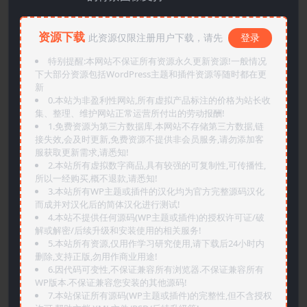
资源下载
此资源仅限注册用户下载，请先
登录
特别提醒:本网站不保证所有资源永久更新资源!一般情况
下大部分资源包括WordPress主题和插件资源等随时都在更
新
0.本站为非盈利性网站,所有虚拟产品标注的价格为站长收
集、整理、维护网站正常运营所付出的劳动报酬!
1.免费资源为第三方数据库,本网站不存储第三方数据,链
接失效,会及时更新,免费资源不提供非会员服务,请勿添加客
服获取更新需求,请悉知!
2.本站所有虚拟数字商品,具有较强的可复制性,可传播性,
所以一经购买,概不退款,请悉知!
3.本站所有WP主题或插件的汉化均为官方完整源码汉化
而成并对汉化后的简体汉化进行测试!
4.本站不提供任何源码(WP主题或插件)的授权许可证/破
解或解密/后续升级和安装使用的相关服务!
5.本站所有资源,仅用作学习研究使用,请下载后24小时内
删除,支持正版,勿用作商业用途!
6.因代码可变性,不保证兼容所有浏览器.不保证兼容所有
WP版本.不保证兼容您安装的其他源码!
7.本站保证所有源码(WP主题或插件)的完整性,但不含授权