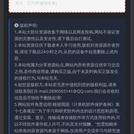
雇方、乙方[即被指使者].
版权声明:
1.本站大部分资源收集于网络以及网友投稿,网站不保证资
源的完整性以及安全性,请下载后自行测试。
2.本站资源仅供下载者本人学习使用,版权归资源原作者所
有,请在下载后24小时之内,从您的设备中自觉删除上述内
容。
3.本站纯属为分享资源站点,网站内所有资源仅供学习交流
之用,若作商业用途,请购买正版,由于未及时购买正版发生
的侵权行为,与本站无关。
4.如您是版权方,本站若无意中侵犯到您的版权利益,请来
信联系我们E-mail:2690565141@QQ.com,我们会在收到
信息后尽快给予删除处理!
5.网站软件免责说明:根据我国《计算机软件保护条例》第
十七条规定:“为了学习和研究软件内含的设计思想和原理,
通过安装、显示、传输或者存储软件等方式使用软件的,可
以不经软件著作权人许可,不向其支付报酬。”您需知晓本
站所有内容资源均来源于网络,仅供用户交流学习与研究使