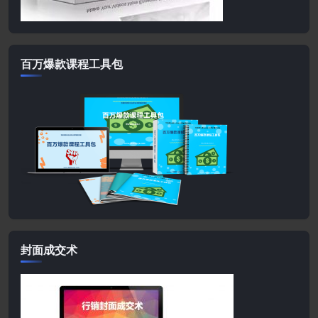
百万爆款课程工具包
封面成交术