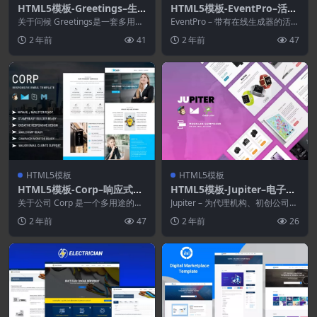
HTML5模板-Greetings–生
HTML5模板-EventPro–活
日祝福电子邮件模板包
动/会议响应电子邮件
关于问候 Greetings是一套多用途
EventPro – 带有在线生成器的活动
的响应式电子邮件模板，适用于任
和会议的响应式电子邮件 用于推
2 年前
41
2 年前
47
何类型的问...
广您的启...
HTML5模板
HTML5模板
HTML5模板-Corp–响应式电
HTML5模板-Jupiter–电子商
子邮件模板
务响应式电子邮件模板
关于公司 Corp 是一个多用途的响
Jupiter – 为代理机构、初创公司和
应式电子邮件模板，适用于任何类
创意团队提供响应式电子商务电子
2 年前
47
2 年前
26
型的企业、商业...
邮件 用...