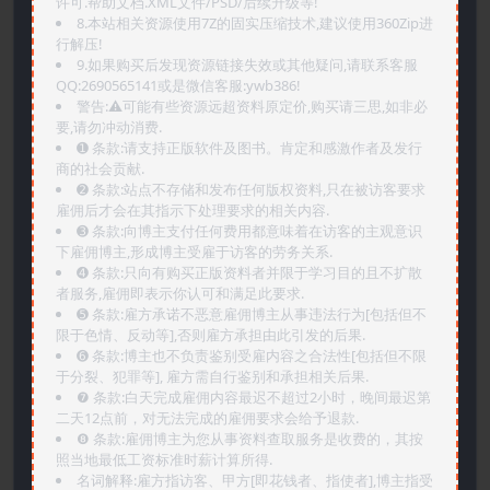
许可.帮助文档.XML文件/PSD/后续升级等!
8.本站相关资源使用7Z的固实压缩技术,建议使用360Zip进
行解压!
9.如果购买后发现资源链接失效或其他疑问,请联系客服
QQ:2690565141或是微信客服:ywb386!
警告:⚠️可能有些资源远超资料原定价,购买请三思,如非必
要,请勿冲动消费.
➊️ 条款:请支持正版软件及图书。肯定和感激作者及发行
商的社会贡献.
➋️ 条款:站点不存储和发布任何版权资料,只在被访客要求
雇佣后才会在其指示下处理要求的相关内容.
➌️ 条款:向博主支付任何费用都意味着在访客的主观意识
下雇佣博主,形成博主受雇于访客的劳务关系.
➍️ 条款:只向有购买正版资料者并限于学习目的且不扩散
者服务,雇佣即表示你认可和满足此要求.
➎ 条款:雇方承诺不恶意雇佣博主从事违法行为[包括但不
限于色情、反动等],否则雇方承担由此引发的后果.
➏️ 条款:博主也不负责鉴别受雇内容之合法性[包括但不限
于分裂、犯罪等], 雇方需自行鉴别和承担相关后果.
❼ 条款:白天完成雇佣内容最迟不超过2小时，晚间最迟第
二天12点前，对无法完成的雇佣要求会给予退款.
❽ 条款:雇佣博主为您从事资料查取服务是收费的，其按
照当地最低工资标准时薪计算所得.
名词解释:雇方指访客、甲方[即花钱者、指使者],博主指受