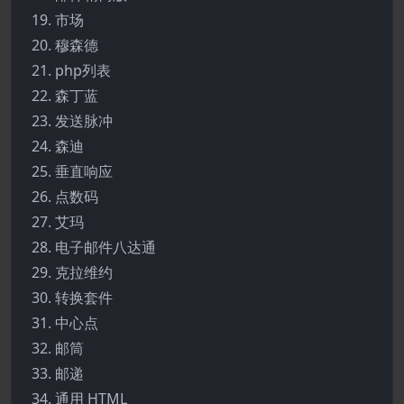
市场
穆森德
php列表
森丁蓝
发送脉冲
森迪
垂直响应
点数码
艾玛
电子邮件八达通
克拉维约
转换套件
中心点
邮筒
邮递
通用 HTML