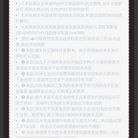
7.本站保证所有源码(WP主题或插件)的完整性,但不含授权
许可.帮助文档.XML文件/PSD/后续升级等!
8.本站相关资源使用7Z的固实压缩技术,建议使用360Zip进
行解压!
9.如果购买后发现资源链接失效或其他疑问,请联系客服
QQ:2690565141或是微信客服:ywb386!
警告:⚠️可能有些资源远超资料原定价,购买请三思,如非必
要,请勿冲动消费.
➊️ 条款:请支持正版软件及图书。肯定和感激作者及发行
商的社会贡献.
➋️ 条款:站点不存储和发布任何版权资料,只在被访客要求
雇佣后才会在其指示下处理要求的相关内容.
➌️ 条款:向博主支付任何费用都意味着在访客的主观意识
下雇佣博主,形成博主受雇于访客的劳务关系.
➍️ 条款:只向有购买正版资料者并限于学习目的且不扩散
者服务,雇佣即表示你认可和满足此要求.
➎ 条款:雇方承诺不恶意雇佣博主从事违法行为[包括但不
限于色情、反动等],否则雇方承担由此引发的后果.
➏️ 条款:博主也不负责鉴别受雇内容之合法性[包括但不限
于分裂、犯罪等], 雇方需自行鉴别和承担相关后果.
❼ 条款:白天完成雇佣内容最迟不超过2小时，晚间最迟第
二天12点前，对无法完成的雇佣要求会给予退款.
❽ 条款:雇佣博主为您从事资料查取服务是收费的，其按