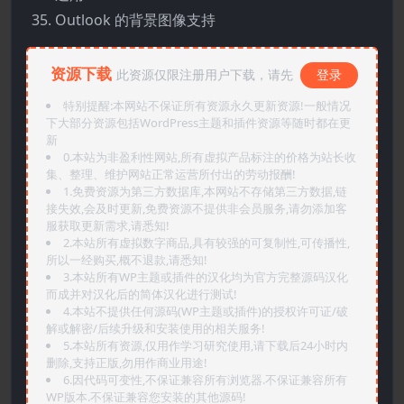
Outlook 的背景图像支持
资源下载
此资源仅限注册用户下载，请先
登录
特别提醒:本网站不保证所有资源永久更新资源!一般情况
下大部分资源包括WordPress主题和插件资源等随时都在更
新
0.本站为非盈利性网站,所有虚拟产品标注的价格为站长收
集、整理、维护网站正常运营所付出的劳动报酬!
1.免费资源为第三方数据库,本网站不存储第三方数据,链
接失效,会及时更新,免费资源不提供非会员服务,请勿添加客
服获取更新需求,请悉知!
2.本站所有虚拟数字商品,具有较强的可复制性,可传播性,
所以一经购买,概不退款,请悉知!
3.本站所有WP主题或插件的汉化均为官方完整源码汉化
而成并对汉化后的简体汉化进行测试!
4.本站不提供任何源码(WP主题或插件)的授权许可证/破
解或解密/后续升级和安装使用的相关服务!
5.本站所有资源,仅用作学习研究使用,请下载后24小时内
删除,支持正版,勿用作商业用途!
6.因代码可变性,不保证兼容所有浏览器.不保证兼容所有
WP版本.不保证兼容您安装的其他源码!