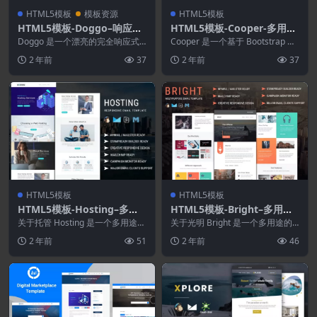
HTML5模板
模板资源
HTML5模板
HTML5模板-Doggo–响应式
HTML5模板-Cooper-多用途
HTML5模板
HTML模板
Doggo 是一个漂亮的完全响应式
Cooper 是一个基于 Bootstrap 的
单页 HTML 模板，适用于任何宠
创意、优雅、现代、干净和响应式
2 年前
37
2 年前
37
物或动物相关...
的...
HTML5模板
HTML5模板
HTML5模板-Hosting–多用
HTML5模板-Bright–多用途
途响应式电子邮件模板
响应式电子邮件模板
关于托管 Hosting 是一个多用途的
关于光明 Bright 是一个多用途的
响应式电子邮件模板，适用于任何
响应式电子邮件模板，适用于任何
2 年前
51
2 年前
46
类型的主机...
类型的公司、...