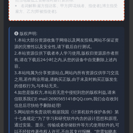
照当地最低工资标准时薪计算所得.
名词解释:雇方指访客、甲方[即花钱者、指使者],博主指受
雇方、乙方[即被指使者].
版权声明:
1.本站大部分资源收集于网络以及网友投稿,网站不保证资
源的完整性以及安全性,请下载后自行测试。
2.本站资源仅供下载者本人学习使用,版权归资源原作者所
有,请在下载后24小时之内,从您的设备中自觉删除上述内
容。
3.本站纯属为分享资源站点,网站内所有资源仅供学习交流
之用,若作商业用途,请购买正版,由于未及时购买正版发生
的侵权行为,与本站无关。
4.如您是版权方,本站若无意中侵犯到您的版权利益,请来
信联系我们E-mail:2690565141@QQ.com,我们会在收到
信息后尽快给予删除处理!
5.网站软件免责说明:根据我国《计算机软件保护条例》第
十七条规定:“为了学习和研究软件内含的设计思想和原理,
通过安装、显示、传输或者存储软件等方式使用软件的,可
以不经软件著作权人许可,不向其支付报酬。”您需知晓本