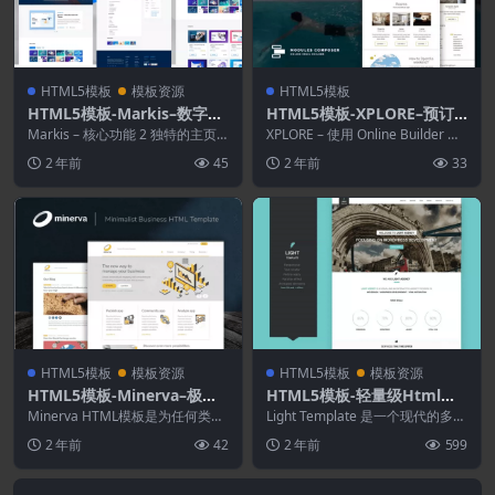
HTML5模板
模板资源
HTML5模板
HTML5模板-Markis–数字市
HTML5模板-XPLORE–预订
场模板
和旅行响应式电子邮件
Markis – 核心功能 2 独特的主页
XPLORE – 使用 Online Builder 为
版本 15+ 个有效的 HTML5 文...
酒店、预订和旅行提供响应...
2 年前
45
2 年前
33
HTML5模板
模板资源
HTML5模板
模板资源
HTML5模板-Minerva–极简
HTML5模板-轻量级Html一
主义商业HTML模板
页模板
Minerva HTML模板是为任何类型
Light Template 是一个现代的多用
的业务构建的简洁和极简主义设
途模板。它可以被创意机构、企业
2 年前
42
2 年前
599
计，该模板配...
公司...