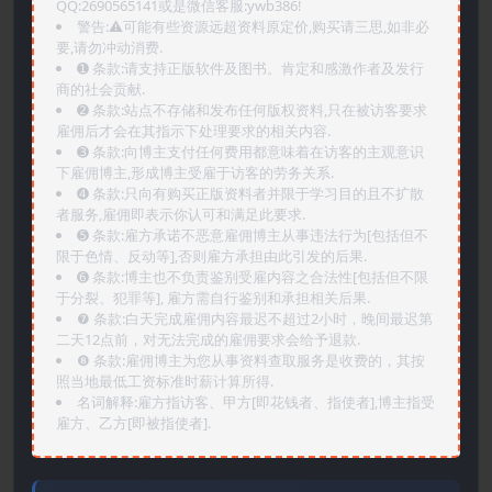
QQ:2690565141或是微信客服:ywb386!
警告:⚠️可能有些资源远超资料原定价,购买请三思,如非必
要,请勿冲动消费.
➊️ 条款:请支持正版软件及图书。肯定和感激作者及发行
商的社会贡献.
➋️ 条款:站点不存储和发布任何版权资料,只在被访客要求
雇佣后才会在其指示下处理要求的相关内容.
➌️ 条款:向博主支付任何费用都意味着在访客的主观意识
下雇佣博主,形成博主受雇于访客的劳务关系.
➍️ 条款:只向有购买正版资料者并限于学习目的且不扩散
者服务,雇佣即表示你认可和满足此要求.
➎ 条款:雇方承诺不恶意雇佣博主从事违法行为[包括但不
限于色情、反动等],否则雇方承担由此引发的后果.
➏️ 条款:博主也不负责鉴别受雇内容之合法性[包括但不限
于分裂、犯罪等], 雇方需自行鉴别和承担相关后果.
❼ 条款:白天完成雇佣内容最迟不超过2小时，晚间最迟第
二天12点前，对无法完成的雇佣要求会给予退款.
❽ 条款:雇佣博主为您从事资料查取服务是收费的，其按
照当地最低工资标准时薪计算所得.
名词解释:雇方指访客、甲方[即花钱者、指使者],博主指受
雇方、乙方[即被指使者].