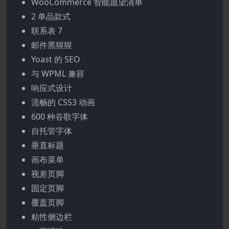
WooCommerce 智能愿望清单
2 单品款式
联系表 7
邮件黑猩猩
Yoast 的 SEO
与 WPML 兼容
响应式设计
流畅的 CSS3 动画
600 种谷歌字体
自托管字体
垂直标题
画布菜单
视差页脚
固定页脚
覆盖页脚
粘性侧边栏