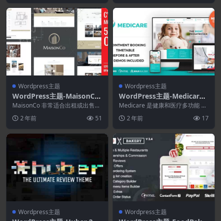
Wordpress主题
Wordpress主题
WordPress主题-MaisonCo
WordPress主题-Medicare
2.0.4–单一房产WordPress
2.0.1–医生.医疗和保健
MaisonCo 非常适合出租或出售公
Medicare 是健康和医疗多功能 W
主题
寓、房屋、别墅、农舍和原始房屋
ordPress 主题，专为一系列服务
2 年前
51
2 年前
17
的单一房产和...
而...
Wordpress主题
Wordpress主题