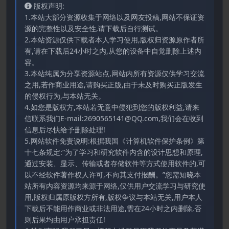
版权声明:
1.本站大部分资源收集于网络以及网友投稿,网站不保证资
源的完整性以及安全性,请下载后自行测试。
2.本站资源仅供下载者本人学习使用,版权归资源原作者所
有,请在下载后24小时之内,从您的设备中自觉删除上述内
容。
3.本站纯属为分享资源站点,网站内所有资源仅供学习交流
之用,若作商业用途,请购买正版,由于未及时购买正版发生
的侵权行为,与本站无关。
4.如您是版权方,本站若无意中侵犯到您的版权利益,请来
信联系我们E-mail:2690565141@QQ.com,我们会在收到
信息后尽快给予删除处理!
5.网站软件免责说明:根据我国《计算机软件保护条例》第
十七条规定:“为了学习和研究软件内含的设计思想和原理,
通过安装、显示、传输或者存储软件等方式使用软件的,可
以不经软件著作权人许可,不向其支付报酬。”您需知晓本
站所有内容资源均来源于网络,仅供用户交流学习与研究使
用,版权归属原版权方所有,版权争议与本站无关,用户本人
下载后不能用作商业或非法用途,需在24小时之内删除,否
则后果均由用户承担责任!