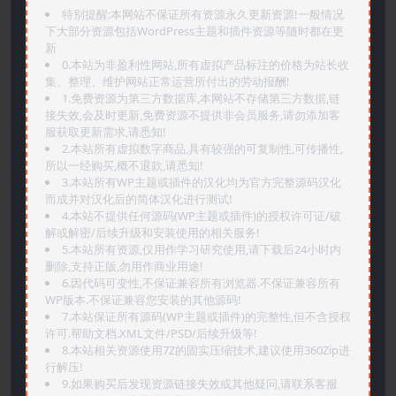
特别提醒:本网站不保证所有资源永久更新资源!一般情况
下大部分资源包括WordPress主题和插件资源等随时都在更
新
0.本站为非盈利性网站,所有虚拟产品标注的价格为站长收
集、整理、维护网站正常运营所付出的劳动报酬!
1.免费资源为第三方数据库,本网站不存储第三方数据,链
接失效,会及时更新,免费资源不提供非会员服务,请勿添加客
服获取更新需求,请悉知!
2.本站所有虚拟数字商品,具有较强的可复制性,可传播性,
所以一经购买,概不退款,请悉知!
3.本站所有WP主题或插件的汉化均为官方完整源码汉化
而成并对汉化后的简体汉化进行测试!
4.本站不提供任何源码(WP主题或插件)的授权许可证/破
解或解密/后续升级和安装使用的相关服务!
5.本站所有资源,仅用作学习研究使用,请下载后24小时内
删除,支持正版,勿用作商业用途!
6.因代码可变性,不保证兼容所有浏览器.不保证兼容所有
WP版本.不保证兼容您安装的其他源码!
7.本站保证所有源码(WP主题或插件)的完整性,但不含授权
许可.帮助文档.XML文件/PSD/后续升级等!
8.本站相关资源使用7Z的固实压缩技术,建议使用360Zip进
行解压!
9.如果购买后发现资源链接失效或其他疑问,请联系客服