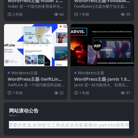
WordPress主题-Huber 2.3
WordPress主题-FoodBake
3–多用途审查主题
ry 4.8.0–外卖餐厅目录Word
Huber 是一个现代的多用途评论主
FoodBakery主题为餐厅业主提供
题，可让您创建功能强大的交互式
Press主题
会员选项和会员套餐，他们可以在
2 年前
66
1 年前
39
评论网站。Hu...
其中处理餐厅...
Wordpress主题
Wordpress主题
WordPress主题-SwiftLine
WordPress主题-Jarvis 1.8.1
13.0–运输物流WordPress主
4.1–夜总会.音乐会.节日Wor
SwiftLine 是一个现代物流和运输
Jarvis 是一款功能强大、充满活力
题
WordPress 主题。您可以以专业...
dPress主题
的夜总会、音乐会、DJ 和节日 Wo
1 年前
32
1 年前
37
rdP...
网站滚动公告
你需要的资源,欢迎提交工单或是添加客服微信:ywb386获取帮助