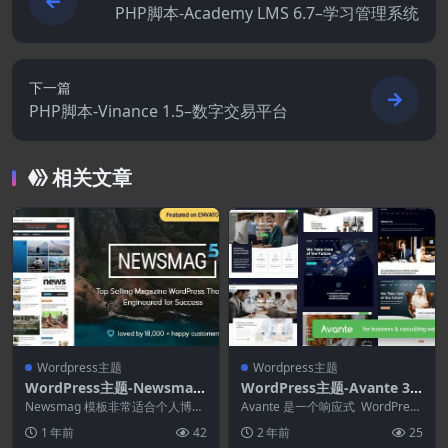
PHP脚本-Academy LMS 6.7–学习管理系统
下一篇
PHP脚本-Vinance 1.5–数字交易平台
相关文章
Wordpress主题
Wordpress主题
WordPress主题-Newsmag
WordPress主题-Avante 3.0
5.4.3.3–报纸和杂志WordPre
–商业咨询WordPres主题
Newsmag 模板非常适合个人博
Avante 是一个响应式 WordPres
ss主题
客、新闻、报纸、杂志、出版或评
s，专为咨询、金融、企业和其他
1 年前
42
2 年前
25
论网站。它还支持...
一般...