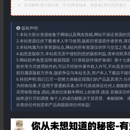
名词解释:雇方指访客、甲方[即花钱者、指使者],博主指受雇方、乙
版权声明:
1.本站大部分资源收集于网络以及网友投稿,网站不保证资源的
2.本站资源仅供下载者本人学习使用,版权归资源原作者所有,请
3.本站纯属为分享资源站点,网站内所有资源仅供学习交流之用,
4.如您是版权方,本站若无意中侵犯到您的版权利益,请来信联系我们E-
5.网站软件免责说明:根据我国《计算机软件保护条例》第十七
软件等方式使用软件的,可以不经软件著作权人许可,不向其支付
权归属原版权方所有,版权争议与本站无关,用户本人下载后不能用
6.特别声明:我们已尽一切努力准确呈现我们的产品及其潜力.
为特殊结果,不适用于普通购买者,亦不代表或保证任何人都能获
买而收取佣金.因此,请勿仅依赖本网站上的推荐.描述.音频采
始终进行尽职调查.每个人的成功都取决于其背景、奉献精神、渴
出售的任何创意和产品就能获得任何收益!