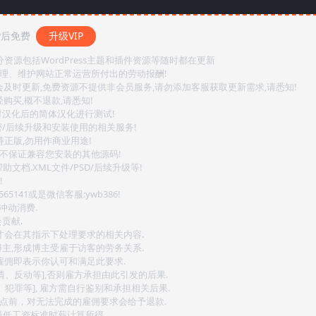
P后免费
升级VIP
源包括WordPress主题和插件资源等随时都在更新
整理、维护网站正常运营所付出的劳动报酬!
会及时更新,免费资源不提供非会员服务,请勿添加客服获取更新需求,请悉知!
购买,概不退款,请悉知!
对汉化后的简体汉化进行测试!
密/后续升级和安装使用的相关服务!
持正版,勿用作商业用途!
.不保证兼容您安装的其他源码!
文档.XML文件/PSD/后续升级等!
!
141或是微信客服:ywb386!
冲动消费.
贡献.
后才会在其指示下处理要求的相关内容.
博主,形成博主受雇于访客的劳务关系.
,雇佣即表示你认可和满足此要求.
情、反动等],否则雇方承担由此引发的后果.
、犯罪等], 雇方需自行鉴别和承担相关后果.
2点前，对无法完成的雇佣要求会给予退款.
最低工资标准时薪计算所得.