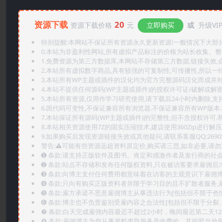
资源下载
20
资源下载价格
元
立即购买
或
升级VI
特别提醒:本网站不保证所有资源永久更新资源!一般情况下大部分资
0.本站为非盈利性网站,所有虚拟产品标注的价格为站长收集、
1.免费资源为第三方数据库,本网站不存储第三方数据,链接失效,
2.本站所有虚拟数字商品,具有较强的可复制性,可传播性,所以一经
3.本站所有WP主题或插件的汉化均为官方完整源码汉化而成并
4.本站不提供任何源码(WP主题或插件)的授权许可证/破解或解
5.本站所有资源,仅用作学习研究使用,请下载后24小时内删除,支
6.因代码可变性,不保证兼容所有浏览器.不保证兼容所有WP版本
7.本站保证所有源码(WP主题或插件)的完整性,但不含授权许可.帮助
8.本站相关资源使用7Z的固实压缩技术,建议使用360Zip进行解压
9.如果购买后发现资源链接失效或其他疑问,请联系客服QQ:2690565
警告:⚠️可能有些资源远超资料原定价,购买请三思,如非必要,请勿
➊️ 条款:请支持正版软件及图书。肯定和感激作者及发行商的社会
➋️ 条款:站点不存储和发布任何版权资料,只在被访客要求雇佣
➌️ 条款:向博主支付任何费用都意味着在访客的主观意识下雇佣
➍️ 条款:只向有购买正版资料者并限于学习目的且不扩散者服务
➎ 条款:雇方承诺不恶意雇佣博主从事违法行为[包括但不限于色
➏️ 条款:博主也不负责鉴别受雇内容之合法性[包括但不限于分裂
❼ 条款:白天完成雇佣内容最迟不超过2小时，晚间最迟第二天1
❽ 条款:雇佣博主为您从事资料查取服务是收费的，其按照当地