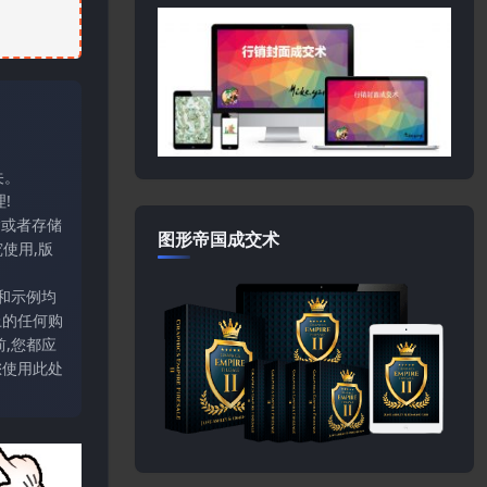
关。
!
输或者存储
图形帝国成交术
使用,版
和示例均
上的任何购
,您都应
您使用此处