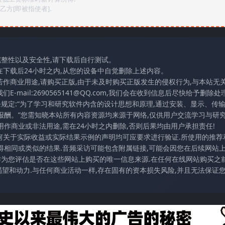
方[即被指使者].
完整性以及安全性,请下载后自行测试。
在下载后24小时之内,从您的设备中自觉删除上述内容。
若作商业用途,请购买正版,由于未及时购买正版发生的侵权行为,与本站无
mail:2690565141@QQ.com,我们会在收到信息后尽快给予删除处理
条规定:“为了学习和研究软件内含的设计思想和原理,通过安装、显示、传
报酬。”您需知晓本站所有内容资源均来源于网络,仅供用户交流学习与研究
作商业或非法用途,需在24小时之内删除,否则后果均由用户承担责任!
任何关于实际收益或实际结果示例的声明均可应要求进行验证.所使用的推荐
得相同或类似的结果.音频采访可能包含附属链接,可能会因您在后续网站
访作为您评估是否在这些网站上购买的唯一信息来源.在任何在线网站购买之前
望和动力.与任何商业活动一样,存在固有的资本损失风险,并且无法保证