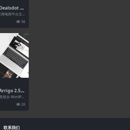
ealsdot 1.
场主题
多供应商电商平台主
己的电子商店，
36
rigo 2.5.2
mentor W
意组合 WordPre
约...
20
联系我们