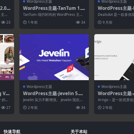
Wordpress主题
Wordpress主题
2.0.7
WordPress主题-TanTum 1.1.
WordPress主题-D
题
12–汽车.踏板车.船只和自行车
8.9–多供应商市
s 主题
TanTum–现代时尚的 WordPress 主
Dealsdot 是一款
租赁服务WordPress主题
题，专为自行车、踏板车、汽车、游...
题，允许供应商创建自
23
1 年前
34
9 月前
并开...
Wordpress主题
Wordpress主题
 Vib
WordPress主题-Jevelin 5.10
WordPress主题-Ar
想教练
–多用途响应式WordPress A
–当代创意组合 Ele
or 的高
Jevelin 实力不断增强。 Jevelin 现在是
Arrigo – 是一款优质创
MP主题
ordPress 主题
当今最受欢迎的多功能 Wo...
ss 主题。 它采用现代简
27
2 年前
34
2 年前
快速导航
关于本站