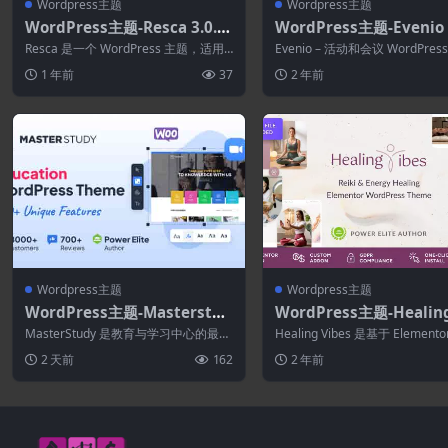
Wordpress主题
Wordpress主题
WordPress主题-Resca 3.0.2
WordPress主题-Evenio 
–餐厅WordPress主题
–活动会议WordPress主
Resca 是一个 WordPress 主题，适用
Evenio – 活动和会议 WordPres
于基于 WordPress 平...
是根据现代引人注目的趋势和...
1 年前
37
2 年前
Wordpress主题
Wordpress主题
WordPress主题-Masterstud
WordPress主题-Healing
y 4.8.153-教育WordPress主
es 1.1.0-灵气治疗和冥
MasterStudy 是教育与学习中心的最佳
Healing Vibes 是基于 Element
题
WordPress主题
WordPress 主题——适用...
级 WordPres...
2 天前
162
2 年前