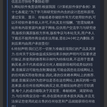
信息后尽快给予删除处理!
5.网站软件免责说明:根据我国《计算机软件保护条例》第
十七条规定:“为了学习和研究软件内含的设计思想和原理,
通过安装、显示、传输或者存储软件等方式使用软件的,可
以不经软件著作权人许可,不向其支付报酬。”您需知晓本
站所有内容资源均来源于网络,仅供用户交流学习与研究使
用,版权归属原版权方所有,版权争议与本站无关,用户本人
下载后不能用作商业或非法用途,需在24小时之内删除,否
则后果均由用户承担责任!
6.特别声明:我们已尽一切努力准确呈现我们的产品及其潜
力.任何关于实际收益或实际结果示例的声明均可应要求进
行验证.所使用的推荐和示例均为特殊结果,不适用于普通
购买者,亦不代表或保证任何人都能获得相同或类似的结
果.音频采访可能包含附属链接,可能会因您在后续网站上
的任何购买而收取佣金.因此,请勿仅依赖本网站上的推荐.
描述.音频采访作为您评估是否在这些网站上购买的唯一信
息来源.在任何在线网站购买之前,您都应始终进行尽职调
查.每个人的成功都取决于其背景、奉献精神、渴望和动
力.与任何商业活动一样,存在固有的资本损失风险,并且无
法保证您使用此处出售的任何创意和产品就能获得任何收
益!