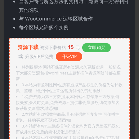
当客户符合所选方法的资格时，隐藏同一方法中的
其他选项
与 WooCommerce 运输区域合作
每个区域允许多个实例
资源下载
15
资源下载价格
元
立即购买
或
升级VIP后免费
升级VIP
特别提醒:本网站不保证所有资源永久更新资源!一般情况
下大部分资源包括WordPress主题和插件资源等随时都在更
新
0.本站为非盈利性网站,所有虚拟产品标注的价格为站长收
集、整理、维护网站正常运营所付出的劳动报酬!
1.免费资源为第三方数据库,本网站不存储第三方数据,链
接失效,会及时更新,免费资源不提供非会员服务,请勿添加客
服获取更新需求,请悉知!
2.本站所有虚拟数字商品,具有较强的可复制性,可传播性,
所以一经购买,概不退款,请悉知!
3.本站所有WP主题或插件的汉化均为官方完整源码汉化
而成并对汉化后的简体汉化进行测试!
4.本站不提供任何源码(WP主题或插件)的授权许可证/破