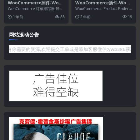
WooCommerce插件-WooC
WooCommerce插件-WooC
ommerce Order Tracker 2.
ommerce Product Finder
WooCommerce 订单跟踪器 显示
WooCommerce Product Finder
2.2–自定义订单状态.跟踪模
带有交互式图形的订单状态，并允
1.4.1
扩展使您能够向网站添加深入...
1 年前
86
2 年前
19
许客户跟踪...
板和订单电子邮件通知
网站滚动公告
是网站没有你需要的资源,欢迎提交工单或是添加客服微信:ywb38