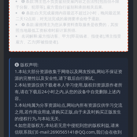
➏️ 条款:博主也不负责鉴别受雇内容之合法性[包括但不限
于分裂、犯罪等], 雇方需自行鉴别和承担相关后果.
❼ 条款:白天完成雇佣内容最迟不超过2小时，晚间最迟第
二天12点前，对无法完成的雇佣要求会给予退款.
❽ 条款:雇佣博主为您从事资料查取服务是收费的，其按
照当地最低工资标准时薪计算所得.
名词解释:雇方指访客、甲方[即花钱者、指使者],博主指受
雇方、乙方[即被指使者].
版权声明:
1.本站大部分资源收集于网络以及网友投稿,网站不保证资
源的完整性以及安全性,请下载后自行测试。
2.本站资源仅供下载者本人学习使用,版权归资源原作者所
有,请在下载后24小时之内,从您的设备中自觉删除上述内
容。
3.本站纯属为分享资源站点,网站内所有资源仅供学习交流
之用,若作商业用途,请购买正版,由于未及时购买正版发生
的侵权行为,与本站无关。
4.如您是版权方,本站若无意中侵犯到您的版权利益,请来
信联系我们E-mail:2690565141@QQ.com,我们会在收到