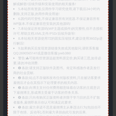
解或解密/后续升级和安装使用的相关服务!
5.本站所有资源,仅用作学习研究使用,请下载后24小时内
删除,支持正版,勿用作商业用途!
6.因代码可变性,不保证兼容所有浏览器.不保证兼容所有
WP版本.不保证兼容您安装的其他源码!
7.本站保证所有源码(WP主题或插件)的完整性,但不含授权
许可.帮助文档.XML文件/PSD/后续升级等!
8.本站相关资源使用7Z的固实压缩技术,建议使用360Zip进
行解压!
9.如果购买后发现资源链接失效或其他疑问,请联系客服
QQ:2690565141或是微信客服:ywb386!
警告:⚠️可能有些资源远超资料原定价,购买请三思,如非必
要,请勿冲动消费.
➊️ 条款:请支持正版软件及图书。肯定和感激作者及发行
商的社会贡献.
➋️ 条款:站点不存储和发布任何版权资料,只在被访客要求
雇佣后才会在其指示下处理要求的相关内容.
➌️ 条款:向博主支付任何费用都意味着在访客的主观意识
下雇佣博主,形成博主受雇于访客的劳务关系.
➍️ 条款:只向有购买正版资料者并限于学习目的且不扩散
者服务,雇佣即表示你认可和满足此要求.
➎ 条款:雇方承诺不恶意雇佣博主从事违法行为[包括但不
限于色情、反动等],否则雇方承担由此引发的后果.