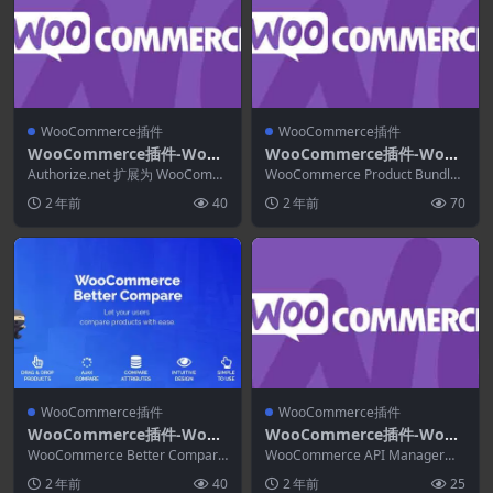
WooCommerce插件
WooCommerce插件
WooCommerce插件-WooC
WooCommerce插件-WooC
ommerce Authorize.Net G
ommerce Product Bundle
Authorize.net 扩展为 WooComm
WooCommerce Product Bundles
ateway 3.10.10
erce 提供了最先进的集成之...
s 8.2.2
是WooCommerce最...
2 年前
40
2 年前
70
WooCommerce插件
WooCommerce插件
WooCommerce插件-WooC
WooCommerce插件-WooC
ommerce Better Compare
ommerce API Manager 3.
WooCommerce Better Compare
WooCommerce API Manager将
1.6.4
通过 AJAX 动态加载到...
3.2
WooCommerce 产品转...
2 年前
40
2 年前
25