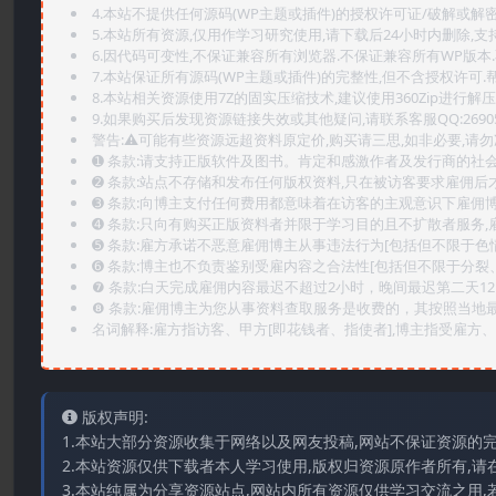
4.本站不提供任何源码(WP主题或插件)的授权许可证/破解或解
5.本站所有资源,仅用作学习研究使用,请下载后24小时内删除,支
6.因代码可变性,不保证兼容所有浏览器.不保证兼容所有WP版本
7.本站保证所有源码(WP主题或插件)的完整性,但不含授权许可.帮助
8.本站相关资源使用7Z的固实压缩技术,建议使用360Zip进行解压
9.如果购买后发现资源链接失效或其他疑问,请联系客服QQ:2690565
警告:⚠️可能有些资源远超资料原定价,购买请三思,如非必要,请勿
➊️ 条款:请支持正版软件及图书。肯定和感激作者及发行商的社会
➋️ 条款:站点不存储和发布任何版权资料,只在被访客要求雇佣
➌️ 条款:向博主支付任何费用都意味着在访客的主观意识下雇佣
➍️ 条款:只向有购买正版资料者并限于学习目的且不扩散者服务
➎ 条款:雇方承诺不恶意雇佣博主从事违法行为[包括但不限于色
➏️ 条款:博主也不负责鉴别受雇内容之合法性[包括但不限于分裂
❼ 条款:白天完成雇佣内容最迟不超过2小时，晚间最迟第二天1
❽ 条款:雇佣博主为您从事资料查取服务是收费的，其按照当地
名词解释:雇方指访客、甲方[即花钱者、指使者],博主指受雇方、乙
版权声明:
1.本站大部分资源收集于网络以及网友投稿,网站不保证资源的
2.本站资源仅供下载者本人学习使用,版权归资源原作者所有,请
3.本站纯属为分享资源站点,网站内所有资源仅供学习交流之用,