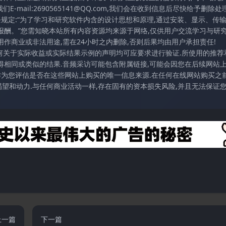
mail:2690565141@QQ.com,我们会在收到信息后尽快给予删除处理
条规定:“为了学习和研究软件内含的设计思想和原理,通过安装、显示、传
报酬。”您需知晓本站所有内容资源均来源于网络,仅供用户交流学习与研究
作商业或非法用途,需在24小时之内删除,否则后果均由用户承担责任!
任何关于实际收益或实际结果示例的声明均可应要求进行验证.所使用的推荐
得相同或类似的结果.音频采访可能包含附属链接,可能会因您在后续网站
访作为您评估是否在这些网站上购买的唯一信息来源.在任何在线网站购买之前
望和动力.与任何商业活动一样,存在固有的资本损失风险,并且无法保证
上一篇
下一篇