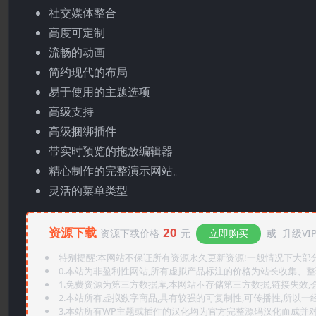
社交媒体整合
高度可定制
流畅的动画
简约现代的布局
易于使用的主题选项
高级支持
高级捆绑插件
带实时预览的拖放编辑器
精心制作的完整演示网站。
灵活的菜单类型
资源下载
20
资源下载价格
元
立即购买
或
升级VI
特别提醒:本网站不保证所有资源永久更新资源!一般情况下大部分资
0.本站为非盈利性网站,所有虚拟产品标注的价格为站长收集、
1.免费资源为第三方数据库,本网站不存储第三方数据,链接失效,
2.本站所有虚拟数字商品,具有较强的可复制性,可传播性,所以一经
3.本站所有WP主题或插件的汉化均为官方完整源码汉化而成并