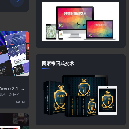
图形帝国成交术
iero 2.1–AI
ress主题
能机构、科技初创
据科学、数字机
34