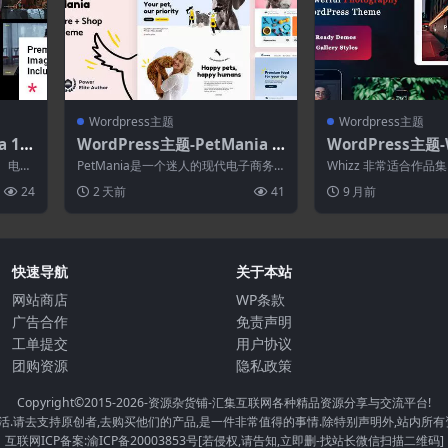
Wordpress主题
Wordpress主题
 1.
WordPress主题-PetMania 3
WordPress主题-W
5–宠物店和护理Elementor Pr
ography WordPr
论、电影
PetMania是一个迷人的现代电子商务
Whizz 非常适合作
o WordPress主题
摄像师
WordPress 主题，其构建考虑到...
画廊网站。它操作简单
24
2 天前
41
9 月前
传作品...
快速导航
关于本站
网站商店
WP条款
广告合作
免责声明
工单提交
用户协议
团购资源
隐私政策
Copyright©2015-2026
-资源杂货铺-汇集互联网各种精品资源分享与交流平台!
.请去支持原创者,去购买他们的产品,是一件非常值得的事情.除特别声明外,站内所有
互联网ICP备案:渝ICP备20003853号[若侵权,请告知,立即删-找站长微信扫描二维码]