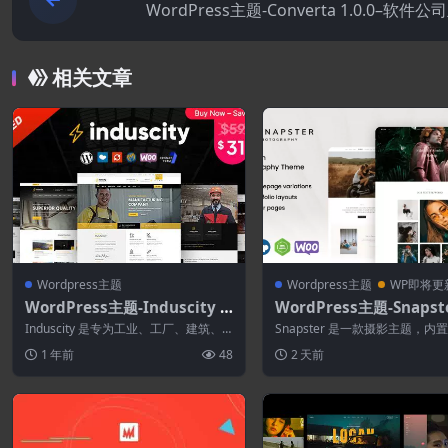
WordPress主题-Converta 1.0.0–软件
相关文章
Wordpress主题
Wordpress主题
WP即将更
WordPress主题-Induscity 1.
WordPress主題-Snapste
4.7–工厂和制造WordPress主
2.0–摄影WordPress主题
Induscity 是专为工业、工厂、建筑、
Snapster 是一款摄影主题，内
题
工程、机械业务、商品业务、电力、铁
营业务所需的工具，包括客户校
1 年前
48
2 天前
路...
约、...