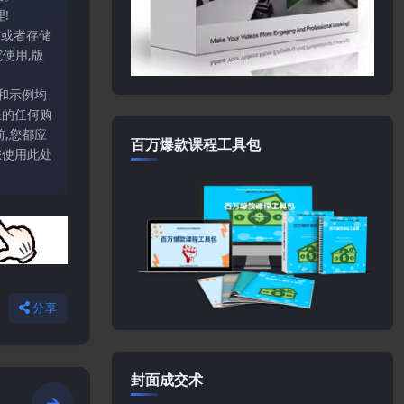
!
输或者存储
使用,版
和示例均
上的任何购
,您都应
百万爆款课程工具包
您使用此处
分享
封面成交术