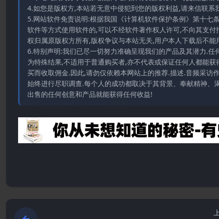
4.如您是版权方,本站若无意中侵犯到您的版权利益,请来信联系我们E-
5.网站软件免责说明:根据我国《计算机软件保护条例》第十七
软件等方式使用软件的,可以不经软件著作权人许可,不向其支付
权归属原版权方所有,版权争议与本站无关,用户本人下载后不能用
6.特别声明:我们已尽一切努力准确呈现我们的产品及其潜力.
为特殊结果,不适用于普通购买者,亦不代表或保证任何人都能获
买而收取佣金.因此,请勿仅依赖本网站上的推荐.描述.音频采
始终进行尽职调查.每个人的成功都取决于其背景、奉献精神、渴
出售的任何创意和产品就能获得任何收益!