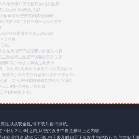
密/后续升级和安装使用的相关服务!
持正版,勿用作商业用途!
.不保证兼容您安装的其他源码!
文档.XML文件/PSD/后续升级等!
!
141或是微信客服:ywb386!
冲动消费.
贡献.
后才会在其指示下处理要求的相关内容.
博主,形成博主受雇于访客的劳务关系.
,雇佣即表示你认可和满足此要求.
情、反动等],否则雇方承担由此引发的后果.
、犯罪等], 雇方需自行鉴别和承担相关后果.
2点前，对无法完成的雇佣要求会给予退款.
最低工资标准时薪计算所得.
方[即被指使者].
完整性以及安全性,请下载后自行测试。
在下载后24小时之内,从您的设备中自觉删除上述内容。
若作商业用途,请购买正版,由于未及时购买正版发生的侵权行为,与本站无