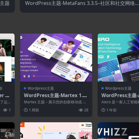
公司主题
WordPress主题-MetaFans 3.3.5–社区和社交网络B
uddyPress主题
新
Wordpress主题
Wordpress主题
r 1.
WordPress主题-Martex 1.3.
WordPress主题-A
2–软件.SaaS和启动登陆页面W
代理与技术WordP
置了运
Martex 主题 – 展示您的创新移动或 We
Aiero 是一家人工智
ordPress主题
样、预
b 应用程序的完美解决方案。 我...
公司、聊天机器人、数
1
1 周前
28
1 年前
构、咨...