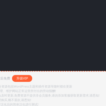
P后免费
升级VIP
源包括WordPress主题和插件资源等随时都在更新
整理、维护网站正常运营所付出的劳动报酬!
会及时更新,免费资源不提供非会员服务,请勿添加客服获取更新需求,请悉知!
购买,概不退款,请悉知!
对汉化后的简体汉化进行测试!