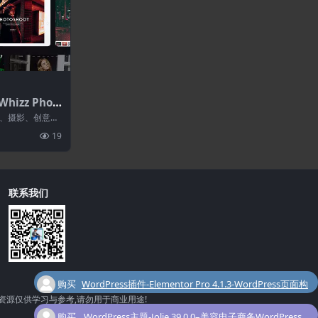
hizz Phot
ess 2.4.3
品集、摄影、创意和
，您可以轻松上
19
联系我们
购买
WordPress插件-Elementor Pro 4.1.3-WordPress页面构
资源仅供学习与参考,请勿用于商业用途!
了
建器插件
购买
WordPress主题-Jolie 39.0.0–美容电子商务WordPress