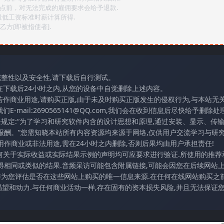
2点前，对无法完成的雇佣要求会给予退款.
最低工资标准时薪计算所得.
方[即被指使者].
完整性以及安全性,请下载后自行测试。
在下载后24小时之内,从您的设备中自觉删除上述内容。
若作商业用途,请购买正版,由于未及时购买正版发生的侵权行为,与本站无
mail:2690565141@QQ.com,我们会在收到信息后尽快给予删除处理
条规定:“为了学习和研究软件内含的设计思想和原理,通过安装、显示、传
报酬。”您需知晓本站所有内容资源均来源于网络,仅供用户交流学习与研究
作商业或非法用途,需在24小时之内删除,否则后果均由用户承担责任!
任何关于实际收益或实际结果示例的声明均可应要求进行验证.所使用的推荐
得相同或类似的结果.音频采访可能包含附属链接,可能会因您在后续网站
访作为您评估是否在这些网站上购买的唯一信息来源.在任何在线网站购买之前
望和动力.与任何商业活动一样,存在固有的资本损失风险,并且无法保证