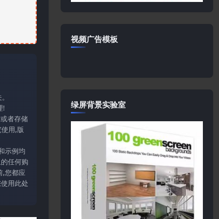
视频广告模板
关。
绿屏背景实验室
!
输或者存储
使用,版
和示例均
上的任何购
,您都应
您使用此处