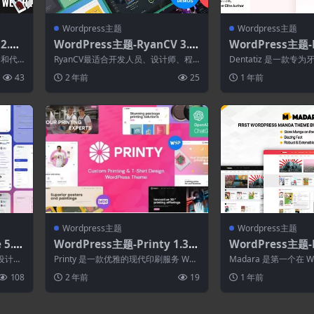
Wordpress主题
Wordpress主题
.7.
WordPress主题-RyanCV 3.9.
WordPress主题-D
ss主
2–个人作品集简历主题
0.1–牙医和牙科诊所
合和代
RyanCV最适合开发人员、设计师、程
Dentatiz 是一款
Press主题
资组合
序员、自由职业者、作家、律师、音乐
务和诊所设计的现代 Word
43
2 年前
25
1 年前
家、培训...
Wordpress主题
Wordpress主题
5.4.
WordPress主题-Printy 1.3–
WordPress主题-M
管理W
定制印刷和T恤设计WordPres
4–适用于漫画网
的设计，
Printy 是一款优雅的现代印刷服务 Wor
Madara 是第一个在 Wo
s主题
代WordPress主
dPress 主题。其时尚的设计特...
建漫画网站的完整解决方
108
2 年前
19
1 年前