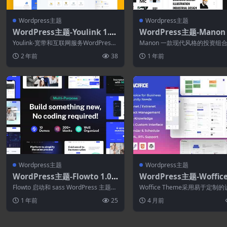
Wordpress主题
Wordpress主题
WordPress主题-Youlink 1.0.
WordPress主题-Manon 2
1—宽带&互联网WordPress主
1–作品集和代理WordPre
Youlink-宽带和互联网服务WordPress
Manon 一款现代风格的投资组
题
题
主题 Youlink-宽带和互...
理主题！它包含 30 多种创意投
2 年前
38
1 年前
布局...
Wordpress主题
Wordpress主题
WordPress主题-Flowto 1.0.9
WordPress主题-Woffice 
–初创企业和SaaS WordPress
35-内联网.外联网和项目
Flowto 启动和 sass WordPress 主题适
Woffice Theme采用易于定制
主题
ordPress主题
合您的 Sass 启动...
灵感来自 Google 的 Mat...
1 年前
25
4 月前