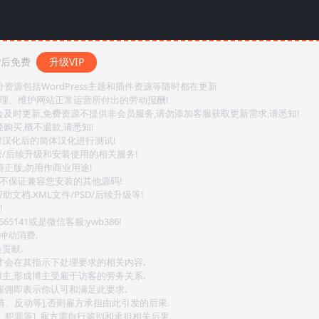
P后免费
升级VIP
源包括WordPress主题和插件资源等随时都在更新
整理、维护网站正常运营所付出的劳动报酬!
会及时更新,免费资源不提供非会员服务,请勿添加客服获取更新需求,请悉知!
购买,概不退款,请悉知!
对汉化后的简体汉化进行测试!
密/后续升级和安装使用的相关服务!
持正版,勿用作商业用途!
.不保证兼容您安装的其他源码!
文档.XML文件/PSD/后续升级等!
!
141或是微信客服:ywb386!
冲动消费.
贡献.
后才会在其指示下处理要求的相关内容.
博主,形成博主受雇于访客的劳务关系.
,雇佣即表示你认可和满足此要求.
情、反动等],否则雇方承担由此引发的后果.
、犯罪等], 雇方需自行鉴别和承担相关后果.