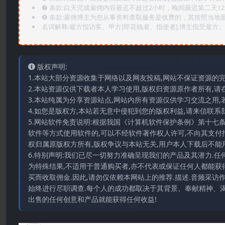
❼ 条款:白天完成雇佣内容最迟不超过2小时，晚间最迟第二天1
❽ 条款:雇佣博主为您从事资料查取服务是收费的，其按照当地
名词解释:雇方指访客、甲方[即花钱者、指使者],博主指受雇方、乙
版权声明:
1.本站大部分资源收集于网络以及网友投稿,网站不保证资源的
2.本站资源仅供下载者本人学习使用,版权归资源原作者所有,请
3.本站纯属为分享资源站点,网站内所有资源仅供学习交流之用,
4.如您是版权方,本站若无意中侵犯到您的版权利益,请来信联系我们E-
5.网站软件免责说明:根据我国《计算机软件保护条例》第十七
软件等方式使用软件的,可以不经软件著作权人许可,不向其支付
权归属原版权方所有,版权争议与本站无关,用户本人下载后不能用
6.特别声明:我们已尽一切努力准确呈现我们的产品及其潜力.
为特殊结果,不适用于普通购买者,亦不代表或保证任何人都能获
买而收取佣金.因此,请勿仅依赖本网站上的推荐.描述.音频采
始终进行尽职调查.每个人的成功都取决于其背景、奉献精神、渴
出售的任何创意和产品就能获得任何收益!