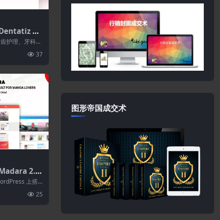
entatiz 1.
FSE Word
专为牙齿护理、牙科服
Pres...
37
图形帝国成交术
adara 2.2.
站的响应式现
rdPress 上搭
题
案。Ma...
25