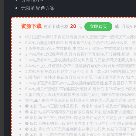
无限的配色方案
资源下载
20
资源下载价格
元
立即购买
或
升级VI
特别提醒:本网站不保证所有资源永久更新资源!一般情况下大部分资
0.本站为非盈利性网站,所有虚拟产品标注的价格为站长收集、
1.免费资源为第三方数据库,本网站不存储第三方数据,链接失效,
2.本站所有虚拟数字商品,具有较强的可复制性,可传播性,所以一经
3.本站所有WP主题或插件的汉化均为官方完整源码汉化而成并
4.本站不提供任何源码(WP主题或插件)的授权许可证/破解或解
5.本站所有资源,仅用作学习研究使用,请下载后24小时内删除,支
6.因代码可变性,不保证兼容所有浏览器.不保证兼容所有WP版本
7.本站保证所有源码(WP主题或插件)的完整性,但不含授权许可.帮助
8.本站相关资源使用7Z的固实压缩技术,建议使用360Zip进行解压
9.如果购买后发现资源链接失效或其他疑问,请联系客服QQ:2690565
警告:⚠️可能有些资源远超资料原定价,购买请三思,如非必要,请勿
➊️ 条款:请支持正版软件及图书。肯定和感激作者及发行商的社会
➋️ 条款:站点不存储和发布任何版权资料,只在被访客要求雇佣
➌️ 条款:向博主支付任何费用都意味着在访客的主观意识下雇佣
➍️ 条款:只向有购买正版资料者并限于学习目的且不扩散者服务
➎ 条款:雇方承诺不恶意雇佣博主从事违法行为[包括但不限于色
➏️ 条款:博主也不负责鉴别受雇内容之合法性[包括但不限于分裂