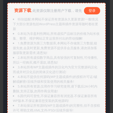
资源下载
此资源仅限注册用户下载，请先
登录
特别提醒:本网站不保证所有资源永久更新资源!一般情况
下大部分资源包括WordPress主题和插件资源等随时都在更
新
0.本站为非盈利性网站,所有虚拟产品标注的价格为站长收
集、整理、维护网站正常运营所付出的劳动报酬!
1.免费资源为第三方数据库,本网站不存储第三方数据,链
接失效,会及时更新,免费资源不提供非会员服务,请勿添加客
服获取更新需求,请悉知!
2.本站所有虚拟数字商品,具有较强的可复制性,可传播性,
所以一经购买,概不退款,请悉知!
3.本站所有WP主题或插件的汉化均为官方完整源码汉化
而成并对汉化后的简体汉化进行测试!
4.本站不提供任何源码(WP主题或插件)的授权许可证/破
解或解密/后续升级和安装使用的相关服务!
5.本站所有资源,仅用作学习研究使用,请下载后24小时内
删除,支持正版,勿用作商业用途!
6.因代码可变性,不保证兼容所有浏览器.不保证兼容所有
WP版本.不保证兼容您安装的其他源码!
7.本站保证所有源码(WP主题或插件)的完整性,但不含授权
许可.帮助文档.XML文件/PSD/后续升级等!