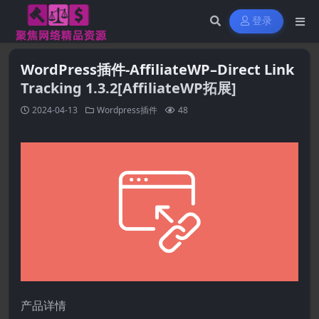
登录
WordPress插件-AffiliateWP–Direct Link
Tracking 1.3.2[AffiliateWP拓展]
2024-04-13
Wordpress插件
48
产品详情