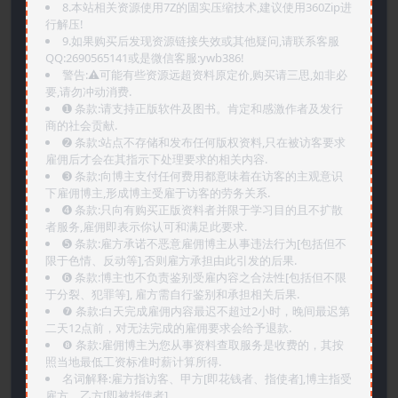
8.本站相关资源使用7Z的固实压缩技术,建议使用360Zip进
行解压!
9.如果购买后发现资源链接失效或其他疑问,请联系客服
QQ:2690565141或是微信客服:ywb386!
警告:⚠️可能有些资源远超资料原定价,购买请三思,如非必
要,请勿冲动消费.
➊️ 条款:请支持正版软件及图书。肯定和感激作者及发行
商的社会贡献.
➋️ 条款:站点不存储和发布任何版权资料,只在被访客要求
雇佣后才会在其指示下处理要求的相关内容.
➌️ 条款:向博主支付任何费用都意味着在访客的主观意识
下雇佣博主,形成博主受雇于访客的劳务关系.
➍️ 条款:只向有购买正版资料者并限于学习目的且不扩散
者服务,雇佣即表示你认可和满足此要求.
➎ 条款:雇方承诺不恶意雇佣博主从事违法行为[包括但不
限于色情、反动等],否则雇方承担由此引发的后果.
➏️ 条款:博主也不负责鉴别受雇内容之合法性[包括但不限
于分裂、犯罪等], 雇方需自行鉴别和承担相关后果.
❼ 条款:白天完成雇佣内容最迟不超过2小时，晚间最迟第
二天12点前，对无法完成的雇佣要求会给予退款.
❽ 条款:雇佣博主为您从事资料查取服务是收费的，其按
照当地最低工资标准时薪计算所得.
名词解释:雇方指访客、甲方[即花钱者、指使者],博主指受
雇方、乙方[即被指使者].