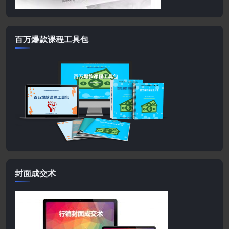
百万爆款课程工具包
封面成交术