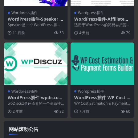
Wordpress插件
Wordpress插件
WordPress插件-Speaker 4.
WordPress插件-AffiliateW
1.8–WordPress页面转语音
P 2.35.2+Addons-联盟营销
Speaker是一个 WordPress 插
适用于WordPress的简易会员营
插件
件，旨在将网站页面内容转换为类
WordPress插件
销。您之所以在这里，是因为您想
11 月前
53
4 天前
79
似人类...
要一个行销联盟...
Wordpress插件
Wordpress插件
WordPress插件-wpdiscuz
WordPress插件-WP Cost E
premium extensions bun
stimation & Payment For
wpDiscuz是评论界的一个革命性
WP Cost Estimation & Payment F
dle[wpDiscuz拓展]
视角。这个插件改变了你的网站讨
ms Builder 10.3.0
orms B...
2 年前
32
7 月前
60
论体验,并为你...
网站滚动公告