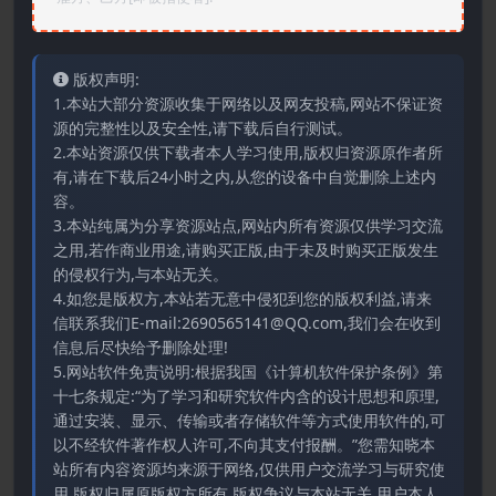
版权声明:
1.本站大部分资源收集于网络以及网友投稿,网站不保证资
源的完整性以及安全性,请下载后自行测试。
2.本站资源仅供下载者本人学习使用,版权归资源原作者所
有,请在下载后24小时之内,从您的设备中自觉删除上述内
容。
3.本站纯属为分享资源站点,网站内所有资源仅供学习交流
之用,若作商业用途,请购买正版,由于未及时购买正版发生
的侵权行为,与本站无关。
4.如您是版权方,本站若无意中侵犯到您的版权利益,请来
信联系我们E-mail:2690565141@QQ.com,我们会在收到
信息后尽快给予删除处理!
5.网站软件免责说明:根据我国《计算机软件保护条例》第
十七条规定:“为了学习和研究软件内含的设计思想和原理,
通过安装、显示、传输或者存储软件等方式使用软件的,可
以不经软件著作权人许可,不向其支付报酬。”您需知晓本
站所有内容资源均来源于网络,仅供用户交流学习与研究使
用,版权归属原版权方所有,版权争议与本站无关,用户本人