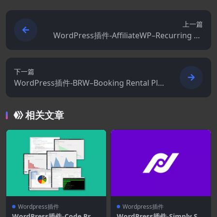
上一篇
WordPress插件-AffiliateWP–Recurring Re
ferrals 1.9.2[AffiliateWP拓展]
下一篇
WordPress插件-BRW–Booking Rental Plu
gin WooCommerce 1.5.3
相关文章
Wordpress插件
Wordpress插件
WordPress插件-Code Profi
WordPress插件-Simply Sta