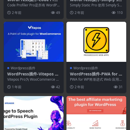
ler Pro 1.6.8–WordPress性
tic Pro 1.6.0–WordPress静
Code Profiler Pro是所有 WordPr
Simply Static Pro 使用 Simply Sta
能分析和调试
ess 用户的游戏规则改变...
态站点生成器
tic（最好的 W...
2 年前
49
2 年前
110
Wordpress插件
Wordpress插件
WordPress插件-Vitepos Pr
WordPress插件-PWA for W
o 3.2.3–销售点(POS)插件
P 1.7.60
Vitepos Pro为 WooCommerce 取
PWA for WP将渐进式 Web 应用程
消了销售点系统，您可以使用它...
序的强大功能引入 WP 和 AMP，...
1 年前
42
2 年前
31