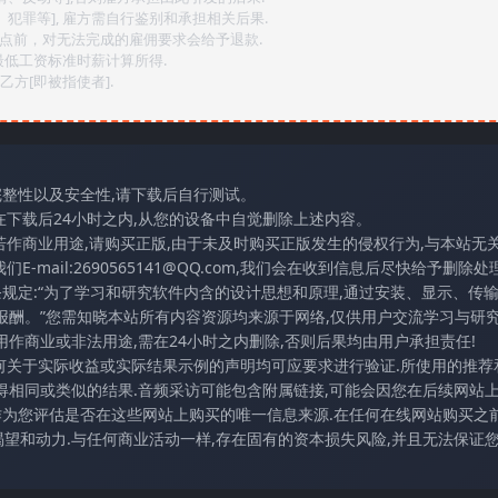
、犯罪等], 雇方需自行鉴别和承担相关后果.
2点前，对无法完成的雇佣要求会给予退款.
最低工资标准时薪计算所得.
方[即被指使者].
完整性以及安全性,请下载后自行测试。
在下载后24小时之内,从您的设备中自觉删除上述内容。
若作商业用途,请购买正版,由于未及时购买正版发生的侵权行为,与本站无
mail:2690565141@QQ.com,我们会在收到信息后尽快给予删除处理
条规定:“为了学习和研究软件内含的设计思想和原理,通过安装、显示、传
报酬。”您需知晓本站所有内容资源均来源于网络,仅供用户交流学习与研究
作商业或非法用途,需在24小时之内删除,否则后果均由用户承担责任!
任何关于实际收益或实际结果示例的声明均可应要求进行验证.所使用的推荐
得相同或类似的结果.音频采访可能包含附属链接,可能会因您在后续网站
访作为您评估是否在这些网站上购买的唯一信息来源.在任何在线网站购买之前
望和动力.与任何商业活动一样,存在固有的资本损失风险,并且无法保证