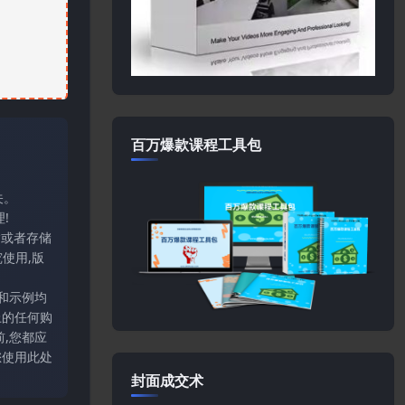
百万爆款课程工具包
关。
!
输或者存储
使用,版
和示例均
上的任何购
,您都应
您使用此处
封面成交术