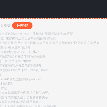
P后免费
升级VIP
源包括WordPress主题和插件资源等随时都在更新
整理、维护网站正常运营所付出的劳动报酬!
会及时更新,免费资源不提供非会员服务,请勿添加客服获取更新需求,请悉知!
购买,概不退款,请悉知!
对汉化后的简体汉化进行测试!
密/后续升级和安装使用的相关服务!
持正版,勿用作商业用途!
.不保证兼容您安装的其他源码!
文档.XML文件/PSD/后续升级等!
!
141或是微信客服:ywb386!
冲动消费.
贡献.
后才会在其指示下处理要求的相关内容.
博主,形成博主受雇于访客的劳务关系.
,雇佣即表示你认可和满足此要求.
情、反动等],否则雇方承担由此引发的后果.