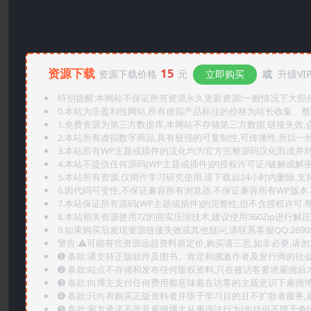
资源下载
15
资源下载价格
元
立即购买
或
升级VI
特别提醒:本网站不保证所有资源永久更新资源!一般情况下大部分资
0.本站为非盈利性网站,所有虚拟产品标注的价格为站长收集、
1.免费资源为第三方数据库,本网站不存储第三方数据,链接失效,
2.本站所有虚拟数字商品,具有较强的可复制性,可传播性,所以一经
3.本站所有WP主题或插件的汉化均为官方完整源码汉化而成并
4.本站不提供任何源码(WP主题或插件)的授权许可证/破解或解
5.本站所有资源,仅用作学习研究使用,请下载后24小时内删除,支
6.因代码可变性,不保证兼容所有浏览器.不保证兼容所有WP版本
7.本站保证所有源码(WP主题或插件)的完整性,但不含授权许可.帮助
8.本站相关资源使用7Z的固实压缩技术,建议使用360Zip进行解压
9.如果购买后发现资源链接失效或其他疑问,请联系客服QQ:2690565
警告:⚠️可能有些资源远超资料原定价,购买请三思,如非必要,请勿
➊️ 条款:请支持正版软件及图书。肯定和感激作者及发行商的社会
➋️ 条款:站点不存储和发布任何版权资料,只在被访客要求雇佣
➌️ 条款:向博主支付任何费用都意味着在访客的主观意识下雇佣
➍️ 条款:只向有购买正版资料者并限于学习目的且不扩散者服务
➎ 条款:雇方承诺不恶意雇佣博主从事违法行为[包括但不限于色