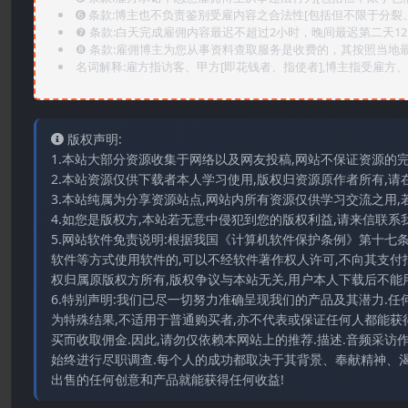
➏️ 条款:博主也不负责鉴别受雇内容之合法性[包括但不限于分裂
❼ 条款:白天完成雇佣内容最迟不超过2小时，晚间最迟第二天1
❽ 条款:雇佣博主为您从事资料查取服务是收费的，其按照当地
名词解释:雇方指访客、甲方[即花钱者、指使者],博主指受雇方、乙
版权声明:
1.本站大部分资源收集于网络以及网友投稿,网站不保证资源的
2.本站资源仅供下载者本人学习使用,版权归资源原作者所有,请
3.本站纯属为分享资源站点,网站内所有资源仅供学习交流之用,
4.如您是版权方,本站若无意中侵犯到您的版权利益,请来信联系我们E-
5.网站软件免责说明:根据我国《计算机软件保护条例》第十七
软件等方式使用软件的,可以不经软件著作权人许可,不向其支付
权归属原版权方所有,版权争议与本站无关,用户本人下载后不能用
6.特别声明:我们已尽一切努力准确呈现我们的产品及其潜力.
为特殊结果,不适用于普通购买者,亦不代表或保证任何人都能获
买而收取佣金.因此,请勿仅依赖本网站上的推荐.描述.音频采
始终进行尽职调查.每个人的成功都取决于其背景、奉献精神、渴
出售的任何创意和产品就能获得任何收益!