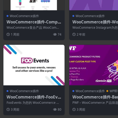
WooCommerce插件
WooCommerce插件
WooCommerce插件-Compo
WooCommerce插件-Wo
site Products for WooCom
mmerce Instagram 4.6
WooCommerce复合产品 WooComme
WooCommerce Instagram
merce 11.1.0-WooCommerc
rce的功能强大的工具包构建解决...
提供了一个身临其境的店面，供..
1 周前
74
2 年前
e产品套装功能插件
WooCommerce插件
WooCommerce插件
WP
WooCommerce插件-FooEve
WooCommerce插件-Ba
nts for WooCommerce 2.0.
WooCommerce Product
FooEvents 为您的 WooCommerce 网
PWF – WooCommerce 产品筛
14 + Addons
ters 2.1.2
站添加了强大的活动、票务和...
以帮助您的客户更快更轻松地在您.
3 周前
80
3 周前