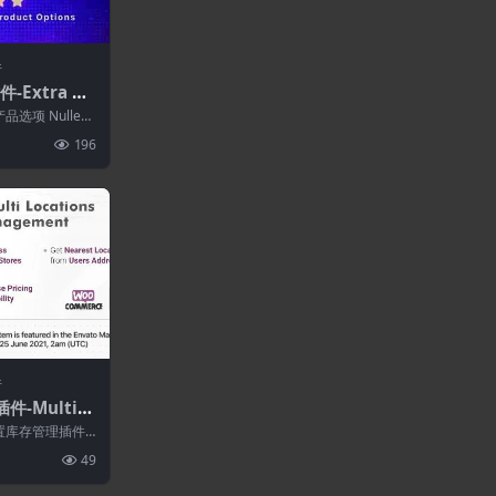
件
-Extra Pr
& Add-Ons f
品选项 Nulled
e 7.6.1+Ad
..
196
件
件-MultiL
Commerce多
多位置库存管理插件
rce ...
49