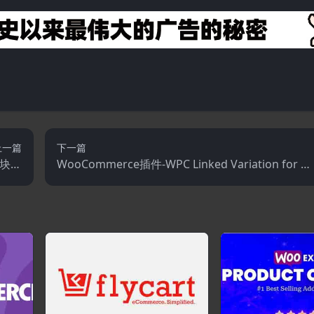
上一篇
下一篇
s滑块插
WooCommerce插件-WPC Linked Variation for W
件
ooCommerce Premium 4.4.4