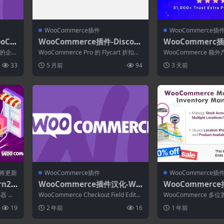
WooCommerce插件
WooCommerce插
oCo
WooCommerce插件-Discou
WooCommerc插件
.1
nt Rules for WooCommerce
oduct Options 
为您的企业
WooCommerce Pro 的 Flycart 折扣规
WooCommerce 额外产
Pro 2.6.14
or WooCommerc
.
则在您的 WooCom...
允许您在 WooCommer.
33
5 月前
94
3 天前
dons
即将更新
WooCommerce插件
WooCommerce插
rn2
WooCommerce插件汉化-Wo
WooCommerce插
 Fil
oCommerce Checkout Field
oca 4.2.2–Woo
选器 可
WooCommerce Checkout Field Editor
WooCommerce 
Editor 1.7.13
地点库存管理
..
为您提供了一个...
提供了为您的 WooComme
19
2 年前
16
1 年前