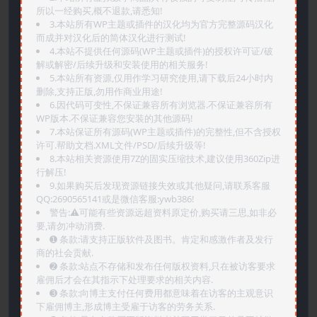
所以一经购买,概不退款,请悉知!
3.本站所有WP主题或插件的汉化均为官方完整源码汉化
而成并对汉化后的简体汉化进行测试!
4.本站不提供任何源码(WP主题或插件)的授权许可证/破
解或解密/后续升级和安装使用的相关服务!
5.本站所有资源,仅用作学习研究使用,请下载后24小时内
删除,支持正版,勿用作商业用途!
6.因代码可变性,不保证兼容所有浏览器.不保证兼容所有
WP版本.不保证兼容您安装的其他源码!
7.本站保证所有源码(WP主题或插件)的完整性,但不含授权
许可.帮助文档.XML文件/PSD/后续升级等!
8.本站相关资源使用7Z的固实压缩技术,建议使用360Zip进
行解压!
9.如果购买后发现资源链接失效或其他疑问,请联系客服
QQ:2690565141或是微信客服:ywb386!
警告:⚠️可能有些资源远超资料原定价,购买请三思,如非必
要,请勿冲动消费.
➊️ 条款:请支持正版软件及图书。肯定和感激作者及发行
商的社会贡献.
➋️ 条款:站点不存储和发布任何版权资料,只在被访客要求
雇佣后才会在其指示下处理要求的相关内容.
➌️ 条款:向博主支付任何费用都意味着在访客的主观意识
下雇佣博主,形成博主受雇于访客的劳务关系.