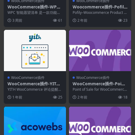
WooCommerce插件
WooCommerce插件
WooCommerce插件-WPC
Woocommerce插件-Pofily
Smart Wishlist for WooCo
–Woocommerce Product
WPC 智能愿望清单 是一款功能强
Pofily–Woocommerce Product Fil
mmerce Premium 6.0.6
大且直观的插件，可帮助您的客户
Filters 1.2.0–SEO产品过滤
ters可帮助您向产...
3 周前
61
2 年前
23
管理他们的待购清...
器
WooCommerce插件
WooCommerce插件
WooCommerce插件-YITH
WooCommerce插件-Point
WooCommerce Review Re
of Sale for WooCommerce
YITH WooCommerce 评论提醒免
Point of Sale for WooCommerce
minder Premium 1.52.0
费增加您的评论数量：向您的客户
6.4.0
销售点是高级工具包，用...
1 年前
25
2 年前
18
发送电...