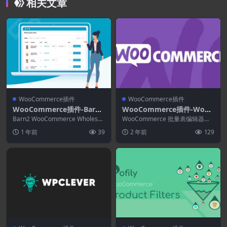
相关文章
WooCommerce插件
WooCommerce插件
WooCommerce插件-Barn2
WooCommerce插件-WooC
WooCommerce Wholesale
ommerce Bulk Table Edito
Barn2 WooCommerce Wholesal
WooCommerce 批量表编辑器可
Pro 2.3.2
e Pro 将批发添加到您的...
r 2.4.26
以批量设置价格、更改库存、调整
1 年前
39
2 年前
129
小数值以及设...