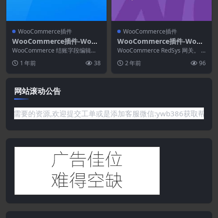
WooCommerce插件
WooCommerce插件
WooCommerce插件-WooC
WooCommerce插件-WooC
ommerce Checkout Field
ommerce RedSys Gatewa
WooCommerce 结账字段编辑器
WooCommerce RedSys 网关。 R
Editor and Manager Pro 4.
和管理器插件可帮助您管理 WooC
y 25.3.5
edsys 是西班牙最常用的网关...
1 年前
38
2 年前
96
omme...
1.1
网站滚动公告
网站没有你需要的资源,欢迎提交工单或是添加客服微信:ywb386