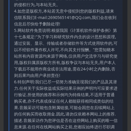
的侵权行为,与本站无关。
4.如您是版权方,本站若无意中侵犯到您的版权利益,请来
信联系我们E-mail:2690565141@QQ.com,我们会在收到
信息后尽快给予删除处理!
5.网站软件免责说明:根据我国《计算机软件保护条例》第
十七条规定:“为了学习和研究软件内含的设计思想和原理,
通过安装、显示、传输或者存储软件等方式使用软件的,可
以不经软件著作权人许可,不向其支付报酬。”您需知晓本
站所有内容资源均来源于网络,仅供用户交流学习与研究使
用,版权归属原版权方所有,版权争议与本站无关,用户本人
下载后不能用作商业或非法用途,需在24小时之内删除,否
则后果均由用户承担责任!
6.特别声明:我们已尽一切努力准确呈现我们的产品及其潜
力.任何关于实际收益或实际结果示例的声明均可应要求进
行验证.所使用的推荐和示例均为特殊结果,不适用于普通
购买者,亦不代表或保证任何人都能获得相同或类似的结
果.音频采访可能包含附属链接,可能会因您在后续网站上
的任何购买而收取佣金.因此,请勿仅依赖本网站上的推荐.
描述.音频采访作为您评估是否在这些网站上购买的唯一信
息来源.在任何在线网站购买之前,您都应始终进行尽职调