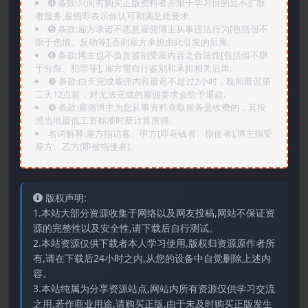
➍️ 条款:只向有购买正版资料者并限于学习目的且不扩散
者服务,雇佣即表示你认可和满足此要求.
➎ 条款:雇方承诺不恶意雇佣博主从事违法行为[包括但不
限于色情、反动等],否则雇方承担由此引发的后果.
➏️ 条款:博主也不负责鉴别受雇内容之合法性[包括但不限
于分裂、犯罪等], 雇方需自行鉴别和承担相关后果.
❼ 条款:白天完成雇佣内容最迟不超过2小时，晚间最迟第
二天12点前，对无法完成的雇佣要求会给予退款.
❽ 条款:雇佣博主为您从事资料查取服务是收费的，其按
照当地最低工资标准时薪计算所得.
名词解释:雇方指访客、甲方[即花钱者、指使者],博主指受
雇方、乙方[即被指使者].
版权声明:
1.本站大部分资源收集于网络以及网友投稿,网站不保证资
源的完整性以及安全性,请下载后自行测试。
2.本站资源仅供下载者本人学习使用,版权归资源原作者所
有,请在下载后24小时之内,从您的设备中自觉删除上述内
容。
3.本站纯属为分享资源站点,网站内所有资源仅供学习交流
之用,若作商业用途,请购买正版,由于未及时购买正版发生