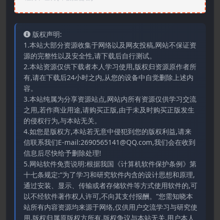
版权声明:
1.本站大部分资源收集于网络以及网友投稿,网站不保证资
源的完整性以及安全性,请下载后自行测试。
2.本站资源仅供下载者本人学习使用,版权归资源原作者所
有,请在下载后24小时之内,从您的设备中自觉删除上述内
容。
3.本站纯属为分享资源站点,网站内所有资源仅供学习交流
之用,若作商业用途,请购买正版,由于未及时购买正版发生
的侵权行为,与本站无关。
4.如您是版权方,本站若无意中侵犯到您的版权利益,请来
信联系我们E-mail:2690565141@QQ.com,我们会在收到
信息后尽快给予删除处理!
5.网站软件免责说明:根据我国《计算机软件保护条例》第
十七条规定:“为了学习和研究软件内含的设计思想和原理,
通过安装、显示、传输或者存储软件等方式使用软件的,可
以不经软件著作权人许可,不向其支付报酬。”您需知晓本
站所有内容资源均来源于网络,仅供用户交流学习与研究使
用,版权归属原版权方所有,版权争议与本站无关,用户本人