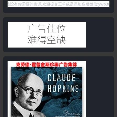
需要的资源,欢迎提交工单或是添加客服微信:ywb386获取帮助！