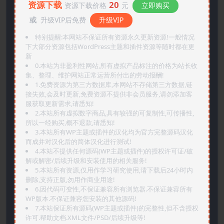
资源下载
20
资源下载价格
元
立即购买
或
升级VIP后免费
升级VIP
特别提醒:本网站不保证所有资源永久更新资源!一般情况
下大部分资源包括WordPress主题和插件资源等随时都在更
新
0.本站为非盈利性网站,所有虚拟产品标注的价格为站长收
集、整理、维护网站正常运营所付出的劳动报酬!
1.免费资源为第三方数据库,本网站不存储第三方数据,链
接失效,会及时更新,免费资源不提供非会员服务,请勿添加客
服获取更新需求,请悉知!
2.本站所有虚拟数字商品,具有较强的可复制性,可传播性,
所以一经购买,概不退款,请悉知!
3.本站所有WP主题或插件的汉化均为官方完整源码汉化
而成并对汉化后的简体汉化进行测试!
4.本站不提供任何源码(WP主题或插件)的授权许可证/破
解或解密/后续升级和安装使用的相关服务!
5.本站所有资源,仅用作学习研究使用,请下载后24小时内
删除,支持正版,勿用作商业用途!
6.因代码可变性,不保证兼容所有浏览器.不保证兼容所有
WP版本.不保证兼容您安装的其他源码!
7.本站保证所有源码(WP主题或插件)的完整性,但不含授权
许可.帮助文档.XML文件/PSD/后续升级等!