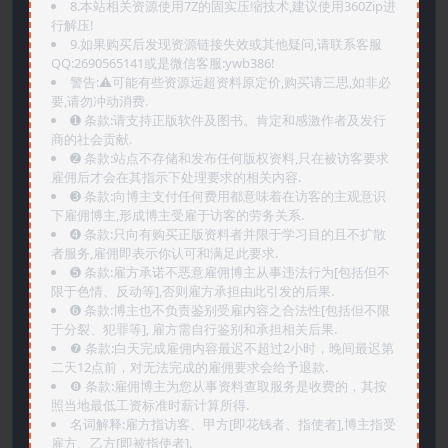
8.本站相关资源使用7Z的固实压缩技术,建议使用360Zip进
行解压!
9.如果购买后发现资源链接失效或其他疑问,请联系客服
QQ:2690565141或是微信客服:ywb386!
警告:⚠️可能有些资源远超资料原定价,购买请三思,如非必
要,请勿冲动消费.
➊️ 条款:请支持正版软件及图书。肯定和感激作者及发行
商的社会贡献.
➋️ 条款:站点不存储和发布任何版权资料,只在被访客要求
雇佣后才会在其指示下处理要求的相关内容.
➌️ 条款:向博主支付任何费用都意味着在访客的主观意识
下雇佣博主,形成博主受雇于访客的劳务关系.
➍️ 条款:只向有购买正版资料者并限于学习目的且不扩散
者服务,雇佣即表示你认可和满足此要求.
➎ 条款:雇方承诺不恶意雇佣博主从事违法行为[包括但不
限于色情、反动等],否则雇方承担由此引发的后果.
➏️ 条款:博主也不负责鉴别受雇内容之合法性[包括但不限
于分裂、犯罪等], 雇方需自行鉴别和承担相关后果.
❼ 条款:白天完成雇佣内容最迟不超过2小时，晚间最迟第
二天12点前，对无法完成的雇佣要求会给予退款.
❽ 条款:雇佣博主为您从事资料查取服务是收费的，其按
照当地最低工资标准时薪计算所得.
名词解释:雇方指访客、甲方[即花钱者、指使者],博主指受
雇方、乙方[即被指使者].