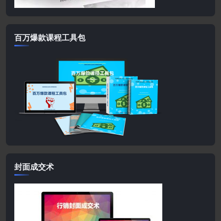
百万爆款课程工具包
封面成交术