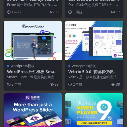
d管理模板(Next15和应用路
eact.Vuejs.NextJs.HTML.Ta
Ecme 是一款精心打造的杰作，在
DashCode为您提供了最强大、最
由器)
充斥着千篇一律、设计拙劣的方案
ilwind仪表板模板
简单、最快的开发人员友好型且高
1 年前
33
1 周前
17
的市场中脱颖而出...
度可定制的 R...
Wordpress模板
Wordpress模板
WordPress插件模板-Smart
Veltrix 5.0.0–管理和仪表板
Slider 3 Pro
模板
Smart Slider Pro 是完美的回应W
Veltrix 是一款高级且完全响应式的
ordpress slider ...
管理模板和入门套件，引导程序版
2 年前
83
2 年前
38
本为 5....