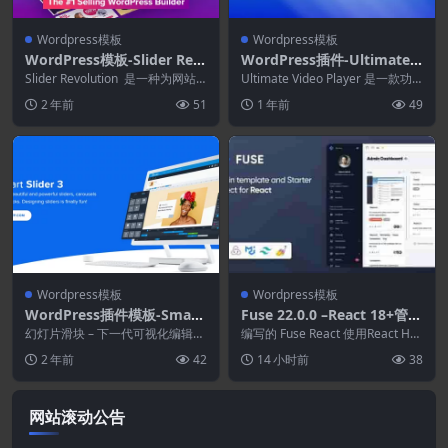
Wordpress模板
Wordpress模板
WordPress模板-Slider Rev
WordPress插件-Ultimate V
olution 模板
ideo Player WordPress &
Slider Revolution 是一种为网站
Ultimate Video Player 是一款功
构建丰富和动态内容的新方法。
WooCommerce Plugin 10.
能强大的响应式视频/音频播放...
2 年前
51
1 年前
49
借...
1
Wordpress模板
Wordpress模板
WordPress插件模板-Smart
Fuse 22.0.0 –React 18+管理
Slider 3 Pro模板
模板
幻灯片滑块 – 下一代可视化编辑
编写的 Fuse React 使用React Ho
器，用于创建响应式动画滑块和
oks （react 的新功能...
2 年前
42
14 小时前
38
块，从空...
网站滚动公告