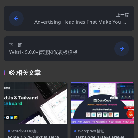
上一篇
Advertising Headlines That Make You Ric
h: Create Winning Ads, Web Pages, Sales
Letters and More
下一篇
Veltrix 5.0.0–管理和仪表板模板
相关文章
Wordpress模板
Wordpress模板
Ecme 1.2.1–Next.js Tailwin
DashCode 2.0.9–Laravel.R