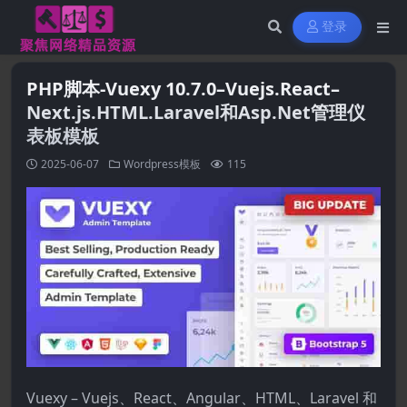
登录
PHP脚本-Vuexy 10.7.0–Vuejs.React–
Next.js.HTML.Laravel和Asp.Net管理仪
表板模板
2025-06-07
Wordpress模板
115
Vuexy – Vuejs、React、Angular、HTML、Laravel 和