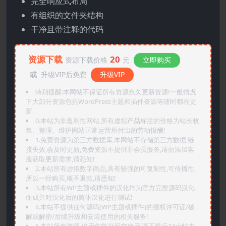
完全响应式布局
有组织的文件夹结构
干净且带注释的代码
资源下载
20
资源下载价格
元
立即购买
或
升级VIP后免费
升级VIP
特别提醒:本网站不保证所有资源永久更新资源!一般情况
下大部分资源包括WordPress主题和插件资源等随时都在更
新
0.本站为非盈利性网站,所有虚拟产品标注的价格为站长收
集、整理、维护网站正常运营所付出的劳动报酬!
1.免费资源为第三方数据库,本网站不存储第三方数据,链
接失效,会及时更新,免费资源不提供非会员服务,请勿添加客
服获取更新需求,请悉知!
2.本站所有虚拟数字商品,具有较强的可复制性,可传播性,
所以一经购买,概不退款,请悉知!
3.本站所有WP主题或插件的汉化均为官方完整源码汉化
而成并对汉化后的简体汉化进行测试!
4.本站不提供任何源码(WP主题或插件)的授权许可证/破
解或解密/后续升级和安装使用的相关服务!