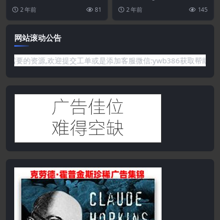
个想法。 设计精美、制作精良的
的企业主题。也是我们出品的主题
2 年前
81
2 年前
145
组件和...
中最...
网站滚动公告
你需要的资源,欢迎提交工单或是添加客服微信:ywb386获取帮助