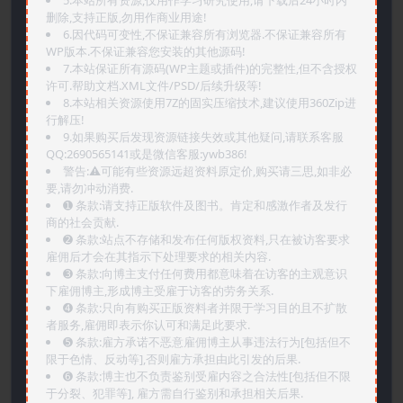
5.本站所有资源,仅用作学习研究使用,请下载后24小时内
删除,支持正版,勿用作商业用途!
6.因代码可变性,不保证兼容所有浏览器.不保证兼容所有
WP版本.不保证兼容您安装的其他源码!
7.本站保证所有源码(WP主题或插件)的完整性,但不含授权
许可.帮助文档.XML文件/PSD/后续升级等!
8.本站相关资源使用7Z的固实压缩技术,建议使用360Zip进
行解压!
9.如果购买后发现资源链接失效或其他疑问,请联系客服
QQ:2690565141或是微信客服:ywb386!
警告:⚠️可能有些资源远超资料原定价,购买请三思,如非必
要,请勿冲动消费.
➊️ 条款:请支持正版软件及图书。肯定和感激作者及发行
商的社会贡献.
➋️ 条款:站点不存储和发布任何版权资料,只在被访客要求
雇佣后才会在其指示下处理要求的相关内容.
➌️ 条款:向博主支付任何费用都意味着在访客的主观意识
下雇佣博主,形成博主受雇于访客的劳务关系.
➍️ 条款:只向有购买正版资料者并限于学习目的且不扩散
者服务,雇佣即表示你认可和满足此要求.
➎ 条款:雇方承诺不恶意雇佣博主从事违法行为[包括但不
限于色情、反动等],否则雇方承担由此引发的后果.
➏️ 条款:博主也不负责鉴别受雇内容之合法性[包括但不限
于分裂、犯罪等], 雇方需自行鉴别和承担相关后果.