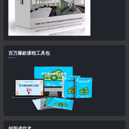
百万爆款课程工具包
封面成交术