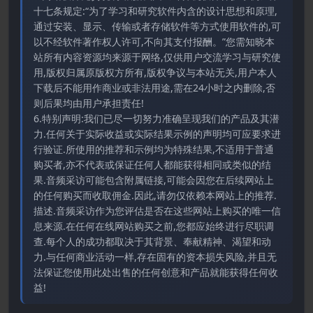
十七条规定:“为了学习和研究软件内含的设计思想和原理,
通过安装、显示、传输或者存储软件等方式使用软件的,可
以不经软件著作权人许可,不向其支付报酬。”您需知晓本
站所有内容资源均来源于网络,仅供用户交流学习与研究使
用,版权归属原版权方所有,版权争议与本站无关,用户本人
下载后不能用作商业或非法用途,需在24小时之内删除,否
则后果均由用户承担责任!
6.特别声明:我们已尽一切努力准确呈现我们的产品及其潜
力.任何关于实际收益或实际结果示例的声明均可应要求进
行验证.所使用的推荐和示例均为特殊结果,不适用于普通
购买者,亦不代表或保证任何人都能获得相同或类似的结
果.音频采访可能包含附属链接,可能会因您在后续网站上
的任何购买而收取佣金.因此,请勿仅依赖本网站上的推荐.
描述.音频采访作为您评估是否在这些网站上购买的唯一信
息来源.在任何在线网站购买之前,您都应始终进行尽职调
查.每个人的成功都取决于其背景、奉献精神、渴望和动
力.与任何商业活动一样,存在固有的资本损失风险,并且无
法保证您使用此处出售的任何创意和产品就能获得任何收
益!