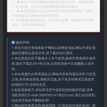
❼ 条款:白天完成雇佣内容最迟不超过2小时，晚间最迟第
二天12点前，对无法完成的雇佣要求会给予退款.
❽ 条款:雇佣博主为您从事资料查取服务是收费的，其按
照当地最低工资标准时薪计算所得.
名词解释:雇方指访客、甲方[即花钱者、指使者],博主指受
雇方、乙方[即被指使者].
版权声明:
1.本站大部分资源收集于网络以及网友投稿,网站不保证资
源的完整性以及安全性,请下载后自行测试。
2.本站资源仅供下载者本人学习使用,版权归资源原作者所
有,请在下载后24小时之内,从您的设备中自觉删除上述内
容。
3.本站纯属为分享资源站点,网站内所有资源仅供学习交流
之用,若作商业用途,请购买正版,由于未及时购买正版发生
的侵权行为,与本站无关。
4.如您是版权方,本站若无意中侵犯到您的版权利益,请来
信联系我们E-mail:2690565141@QQ.com,我们会在收到
信息后尽快给予删除处理!
5.网站软件免责说明:根据我国《计算机软件保护条例》第