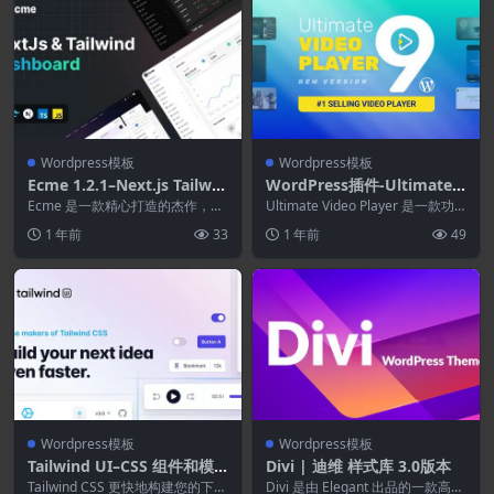
Wordpress模板
Wordpress模板
Ecme 1.2.1–Next.js Tailwin
WordPress插件-Ultimate V
d管理模板(Next15和应用路
ideo Player WordPress &
Ecme 是一款精心打造的杰作，在
Ultimate Video Player 是一款功
由器)
充斥着千篇一律、设计拙劣的方案
WooCommerce Plugin 10.
能强大的响应式视频/音频播放...
1 年前
33
1 年前
49
的市场中脱颖而出...
1
Wordpress模板
Wordpress模板
Tailwind UI–CSS 组件和模
Divi | 迪维 样式库 3.0版本
板
Tailwind CSS 更快地构建您的下一
Divi 是由 Elegant 出品的一款高级