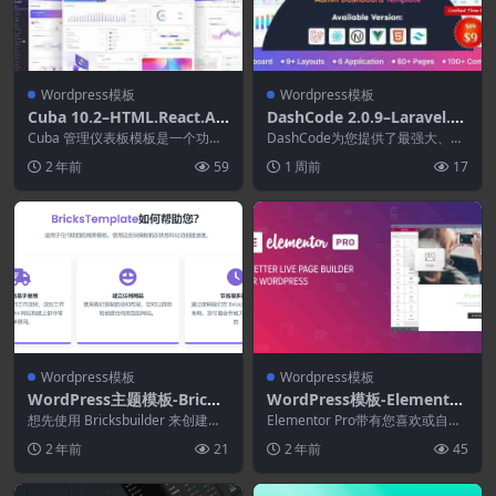
Wordpress模板
Wordpress模板
Cuba 10.2–HTML.React.An
DashCode 2.0.9–Laravel.R
gular 16.Vue 3 JS.Nuxt.No
eact.Vuejs.NextJs.HTML.Ta
Cuba 管理仪表板模板是一个功能
DashCode为您提供了最强大、最
dejs.Asp.Net和Laravel管理
齐全、多用途、高级的 Bootstrap
ilwind仪表板模板
简单、最快的开发人员友好型且高
2 年前
59
1 周前
17
管理...
度可定制的 R...
仪表板模板
Wordpress模板
Wordpress模板
WordPress主题模板-Bricks
WordPress模板-Elementor
Templates
Pro官方模板[大小压缩3G]
想先使用 Bricksbuilder 来创建您
Elementor Pro带有您喜欢或自定
的网站吗？为了帮助您更快地构建
义的主题。更改主题，并保留所有
2 年前
21
2 年前
45
您梦...
设计。登...