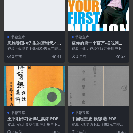
书籍宝库
书籍宝库
思维导图-X先生的营销天才Ja
赚你的第一个百万-摆脱朝九
y Abraham的赚钱秘密
晚五的生活,开始你的梦想生
资源下载资源下载价格49元立即购
资源下载此资源仅限注册用户下
买 或 &nbs...
意.PDF
载，请先登录特别提醒:本网站不
2 年前
41
2 年前
27
保证所有资源永久更新资...
书籍宝库
书籍宝库
王阳明传习录详注集评.PDF
中国思想史.钱穆.著.PDF
资源下载此资源仅限注册用户下
资源下载资源下载价格3元立即购
载，请先登录特别提醒:本网站不
买 或 ...
2 年前
96
2 年前
43