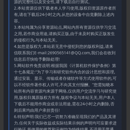
源的完整性以及安全性,请下载后自行测试。
2.本站资源仅供下载者本人学习使用,版权归资源原作者所
有,请在下载后24小时之内,从您的设备中自觉删除上述内
容。
3.本站纯属为分享资源站点,网站内所有资源仅供学习交流
之用,若作商业用途,请购买正版,由于未及时购买正版发生
的侵权行为,与本站无关。
4.如您是版权方,本站若无意中侵犯到您的版权利益,请来
信联系我们E-mail:2690565141@QQ.com,我们会在收到
信息后尽快给予删除处理!
5.网站软件免责说明:根据我国《计算机软件保护条例》第
十七条规定:“为了学习和研究软件内含的设计思想和原理,
通过安装、显示、传输或者存储软件等方式使用软件的,可
以不经软件著作权人许可,不向其支付报酬。”您需知晓本
站所有内容资源均来源于网络,仅供用户交流学习与研究使
用,版权归属原版权方所有,版权争议与本站无关,用户本人
下载后不能用作商业或非法用途,需在24小时之内删除,否
则后果均由用户承担责任!
6.特别声明:我们已尽一切努力准确呈现我们的产品及其潜
力.任何关于实际收益或实际结果示例的声明均可应要求进
行验证.所使用的推荐和示例均为特殊结果,不适用于普通