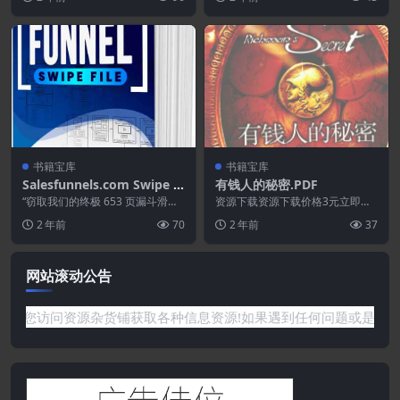
保证所有资源永久更新资...
书籍宝库
书籍宝库
Salesfunnels.com Swipe Fi
有钱人的秘密.PDF
le.PDF
“窃取我们的终极 653 页漏斗滑动
资源下载资源下载价格3元立即购
文件 …当您参加我们的免费幕后
买 或 ...
2 年前
70
2 年前
37
工...
网站滚动公告
访问资源杂货铺获取各种信息资源!如果遇到任何问题或是网站没有你需