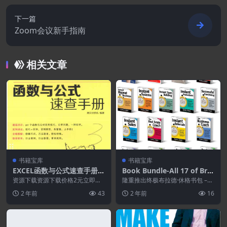
下一篇
Zoom会议新手指南
相关文章
书籍宝库
书籍宝库
EXCEL函数与公式速查手册.P
Book Bundle-All 17 of Bra
DF
d Sugars’ Books
资源下载资源下载价格2元立即购
隆重推出终极布拉德·休格书包 –
买 或 ...
这是一个深入探讨商业掌握和创业
2 年前
43
2 年前
16
成功...