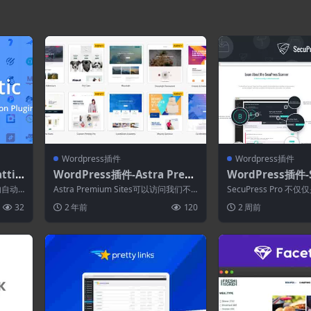
Wordpress插件
Wordpress插件
ttic
WordPress插件-Astra Prem
WordPress插件-S
插件
ium Sites 4.2.4–准备导入入门
Pro 2.6.3–高级W
备的自动
Astra Premium Sites可以访问我们不
SecuPress Pro 
网站
全插件
断增长的现成完整网站库。 A...
是专家对受保护网站的保证
32
2 年前
120
2 周前