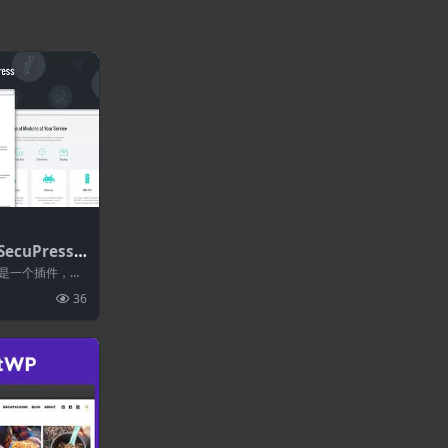
ecuPress
ordPress安
不仅仅是一个插件，更
。 Se...
36