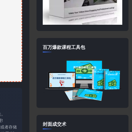
百万爆款课程工具包
关。
!
封面成交术
输或者存储