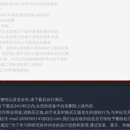
文档.XML文件/PSD/后续升级等!
!
141或是微信客服:ywb386!
冲动消费.
贡献.
后才会在其指示下处理要求的相关内容.
博主,形成博主受雇于访客的劳务关系.
,雇佣即表示你认可和满足此要求.
情、反动等],否则雇方承担由此引发的后果.
、犯罪等], 雇方需自行鉴别和承担相关后果.
2点前，对无法完成的雇佣要求会给予退款.
最低工资标准时薪计算所得.
方[即被指使者].
完整性以及安全性,请下载后自行测试。
在下载后24小时之内,从您的设备中自觉删除上述内容。
若作商业用途,请购买正版,由于未及时购买正版发生的侵权行为,与本站无
mail:2690565141@QQ.com,我们会在收到信息后尽快给予删除处理
条规定:“为了学习和研究软件内含的设计思想和原理,通过安装、显示、传