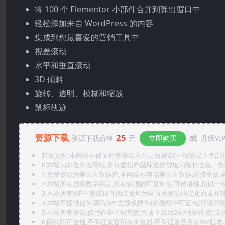
将 100 个 Elementor 小部件合并到弹出窗口中
轻松添加来自 WordPress 的内容
集成到您最喜爱的营销工具中
视差滚动
水平和垂直滚动
3D 倾斜
旋转、透明、模糊和缩放
鼠标轨迹
资源下载
25
资源下载价格
元
立即购买
或
升级VI
特别提醒:本网站不保证所有资源永久更新资源!一般情况下大部分资
0.本站为非盈利性网站,所有虚拟产品标注的价格为站长收集、
1.免费资源为第三方数据库,本网站不存储第三方数据,链接失效,
2.本站所有虚拟数字商品,具有较强的可复制性,可传播性,所以一经
3.本站所有WP主题或插件的汉化均为官方完整源码汉化而成并
4.本站不提供任何源码(WP主题或插件)的授权许可证/破解或解
5.本站所有资源,仅用作学习研究使用,请下载后24小时内删除,支
6.因代码可变性,不保证兼容所有浏览器.不保证兼容所有WP版本