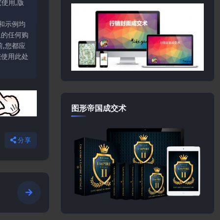
使用,版
和示例均
上的任何购
,您都应
您使用此处
图形帝国成交术
分享
o