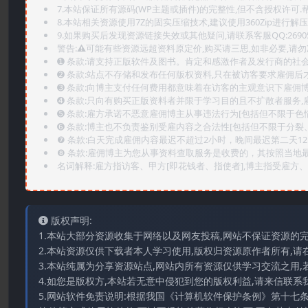
7.本站保证所有源码(WP主题或插件)的完整性,但不含授权许可.帮助
8.本站相关资源使用7Z的固实压缩技术,建议使用360Zip进行解压
9.如果购买后发现资源链接失效或其他疑问,请联系客服QQ:2690565
警告:⚠️可能有些资源远超资料原定价,购买请三思,如非必要,请勿
➊️ 条款:请支持正版软件及图书。肯定和感激作者及发行商的社会
➋️ 条款:站点不存储和发布任何版权资料,只在被访客要求雇佣
➌️ 条款:向博主支付任何费用都意味着在访客的主观意识下雇佣
➍️ 条款:只向有购买正版资料者并限于学习目的且不扩散者服务
➎ 条款:雇方承诺不恶意雇佣博主从事违法行为[包括但不限于色
➏️ 条款:博主也不负责鉴别受雇内容之合法性[包括但不限于分裂
❼ 条款:白天完成雇佣内容最迟不超过2小时，晚间最迟第二天1
❽ 条款:雇佣博主为您从事资料查取服务是收费的，其按照当地
名词解释:雇方指访客、甲方[即花钱者、指使者],博主指受雇方、乙
版权声明:
1.本站大部分资源收集于网络以及网友投稿,网站不保证资源的
2.本站资源仅供下载者本人学习使用,版权归资源原作者所有,请
3.本站纯属为分享资源站点,网站内所有资源仅供学习交流之用,
4.如您是版权方,本站若无意中侵犯到您的版权利益,请来信联系我们E-
5.网站软件免责说明:根据我国《计算机软件保护条例》第十七