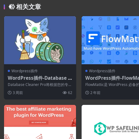
相关文章
Wordpress插件
Wordpress插件
WordPress插件-Database C
WordPress插件-FlowMa
leaner Pro 1.3.9–WordPres
4.3.4.1–工作流程自动化
Database Cleaner Pro将根据您的专业
FlowMattic是 WordPress 必
s数据库清理器
知识，通过简单或专家模式彻...
化插件。 它就像通过 Wo...
3 周前
62
2 年前