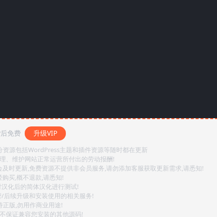
P后免费
升级VIP
源包括WordPress主题和插件资源等随时都在更新
整理、维护网站正常运营所付出的劳动报酬!
会及时更新,免费资源不提供非会员服务,请勿添加客服获取更新需求,请悉知!
购买,概不退款,请悉知!
对汉化后的简体汉化进行测试!
密/后续升级和安装使用的相关服务!
持正版,勿用作商业用途!
.不保证兼容您安装的其他源码!