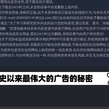
完整性以及安全性,请下载后自行测试。
在下载后24小时之内,从您的设备中自觉删除上述内容。
若作商业用途,请购买正版,由于未及时购买正版发生的侵权行为,与本站无
mail:2690565141@QQ.com,我们会在收到信息后尽快给予删除处理
条规定:“为了学习和研究软件内含的设计思想和原理,通过安装、显示、传
报酬。”您需知晓本站所有内容资源均来源于网络,仅供用户交流学习与研究
作商业或非法用途,需在24小时之内删除,否则后果均由用户承担责任!
任何关于实际收益或实际结果示例的声明均可应要求进行验证.所使用的推荐
得相同或类似的结果.音频采访可能包含附属链接,可能会因您在后续网站
访作为您评估是否在这些网站上购买的唯一信息来源.在任何在线网站购买之前
望和动力.与任何商业活动一样,存在固有的资本损失风险,并且无法保证