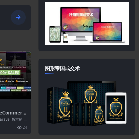
拓
图形帝国成交术
 eCommerc
0 (Active e
aravel 版本的 A
S拓展)
24