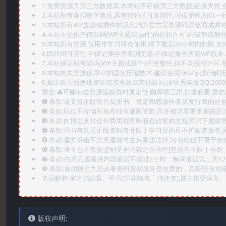
1.免费资源为第三方数据库,本网站不存储第三方数据,链接失效,
2.本站所有虚拟数字商品,具有较强的可复制性,可传播性,所以一经
3.本站所有WP主题或插件的汉化均为官方完整源码汉化而成并
4.本站不提供任何源码(WP主题或插件)的授权许可证/破解或解
5.本站所有资源,仅用作学习研究使用,请下载后24小时内删除,支
6.因代码可变性,不保证兼容所有浏览器.不保证兼容所有WP版本
7.本站保证所有源码(WP主题或插件)的完整性,但不含授权许可.帮助
8.本站相关资源使用7Z的固实压缩技术,建议使用360Zip进行解压
9.如果购买后发现资源链接失效或其他疑问,请联系客服QQ:2690565
警告:⚠️可能有些资源远超资料原定价,购买请三思,如非必要,请勿
➊️ 条款:请支持正版软件及图书。肯定和感激作者及发行商的社会
➋️ 条款:站点不存储和发布任何版权资料,只在被访客要求雇佣
➌️ 条款:向博主支付任何费用都意味着在访客的主观意识下雇佣
➍️ 条款:只向有购买正版资料者并限于学习目的且不扩散者服务
➎ 条款:雇方承诺不恶意雇佣博主从事违法行为[包括但不限于色
➏️ 条款:博主也不负责鉴别受雇内容之合法性[包括但不限于分裂
❼ 条款:白天完成雇佣内容最迟不超过2小时，晚间最迟第二天1
❽ 条款:雇佣博主为您从事资料查取服务是收费的，其按照当地
名词解释:雇方指访客、甲方[即花钱者、指使者],博主指受雇方、乙
版权声明: