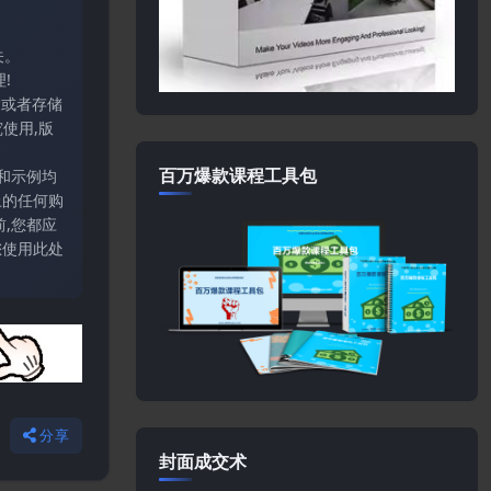
关。
!
输或者存储
使用,版
百万爆款课程工具包
和示例均
上的任何购
,您都应
您使用此处
分享
封面成交术