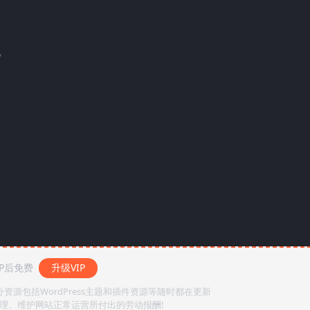
。
。
P后免费
升级VIP
源包括WordPress主题和插件资源等随时都在更新
整理、维护网站正常运营所付出的劳动报酬!