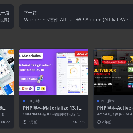
上一篇
下一篇
t拓展)
WordPress插件-AffiliateWP Addons(AffiliateWP
展)
PHP脚本
PHP脚本
最畅销
PHP脚本-Materialize 13.11.
PHP脚本-Active
聊天GP
0-Next.js.Vuejs.Nuxt.HTML.
e Seller App 2.7.
I 套
Materialize 是 #1 销售的材料设计管理
Active 电子商务 CMSL
Laravel.Django Asp.Net Ma
Commerce CM
模板。受 Google Ma...
ctive Super ...
88
9 月前
993
2 年前
terial Design管理员模板