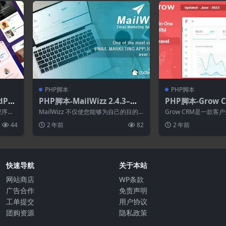
PHP脚本
PHP脚本
dPre
PHP脚本-MailWizz 2.4.3–电
PHP脚本-Grow CR
多功能
子邮件营销应用程序
aravel项目管理
程序类
MailWizz 不仅使您能够为自己的目的
Grow CRM是一款
...
正确处理电子邮件营销，而且您还可以
序，具有完整的项目管理
44
2 年前
82
2 年前
成为...
...
快速导航
关于本站
网站商店
WP条款
广告合作
免责声明
工单提交
用户协议
团购资源
隐私政策