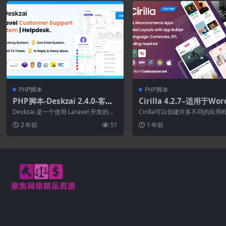
PHP脚本
PHP脚本
PHP脚本-Deskzai 2.4.0-客户
Cirilla 4.2.7–适用于Wor
支持系统.帮助台.支持票。
ss和Woocommerce的
Deskzai 是一个使用 Laravel 开发的强
Cirilla可以创建许多不同的应用
Flutter应用程序
大的基于网络的客户支持解决方...
型，如：单店WooCommerce应用
2 年前
51
1 年前