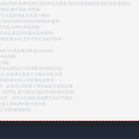
会及时更新,免费资源不提供非会员服务,请勿添加客服获取更新需求,请悉知!
购买,概不退款,请悉知!
对汉化后的简体汉化进行测试!
密/后续升级和安装使用的相关服务!
持正版,勿用作商业用途!
.不保证兼容您安装的其他源码!
文档.XML文件/PSD/后续升级等!
!
141或是微信客服:ywb386!
冲动消费.
贡献.
后才会在其指示下处理要求的相关内容.
博主,形成博主受雇于访客的劳务关系.
,雇佣即表示你认可和满足此要求.
情、反动等],否则雇方承担由此引发的后果.
、犯罪等], 雇方需自行鉴别和承担相关后果.
2点前，对无法完成的雇佣要求会给予退款.
最低工资标准时薪计算所得.
方[即被指使者].