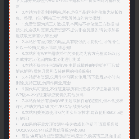
下大部分资源包括WordPress主题和插件资源等随时都在更
新
0.本站为非盈利性网站,所有虚拟产品标注的价格为站长收
集、整理、维护网站正常运营所付出的劳动报酬!
1.免费资源为第三方数据库,本网站不存储第三方数据,链
接失效,会及时更新,免费资源不提供非会员服务,请勿添加客
服获取更新需求,请悉知!
2.本站所有虚拟数字商品,具有较强的可复制性,可传播性,
所以一经购买,概不退款,请悉知!
3.本站所有WP主题或插件的汉化均为官方完整源码汉化
而成并对汉化后的简体汉化进行测试!
4.本站不提供任何源码(WP主题或插件)的授权许可证/破
解或解密/后续升级和安装使用的相关服务!
5.本站所有资源,仅用作学习研究使用,请下载后24小时内
删除,支持正版,勿用作商业用途!
6.因代码可变性,不保证兼容所有浏览器.不保证兼容所有
WP版本.不保证兼容您安装的其他源码!
7.本站保证所有源码(WP主题或插件)的完整性,但不含授权
许可.帮助文档.XML文件/PSD/后续升级等!
8.本站相关资源使用7Z的固实压缩技术,建议使用360Zip进
行解压!
9.如果购买后发现资源链接失效或其他疑问,请联系客服
QQ:2690565141或是微信客服:ywb386!
警告:⚠️可能有些资源远超资料原定价,购买请三思,如非必