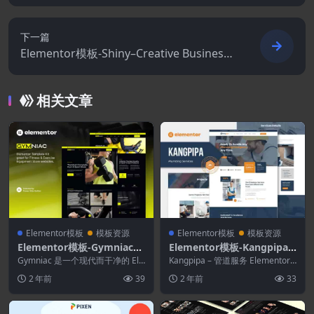
Elementor模板套件
下一篇
Elementor模板-Shiny–Creative Business
Agency Elementor Pro模板套件
相关文章
Elementor模板
模板资源
Elementor模板
模板资源
Elementor模板-Gymniac–
Elementor模板-Kangpipa–
健身和运动器材商店Elemen
管道服务Elementor模板套
Gymniac 是一个现代而干净的 Ele
Kangpipa – 管道服务 Elementor
tor模板套件
mentor 模板套件，非常适合那些
件
模板套件。Kangpipa ...
2 年前
39
2 年前
33
想...