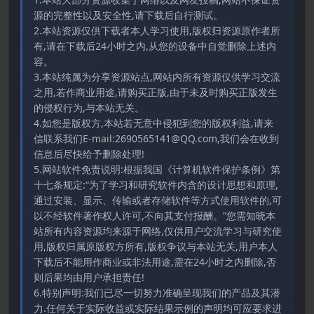
源的完整性以及安全性,请下载后自行测试。
2.本站资源仅供下载者本人学习使用,版权归资源原作者所
有,请在下载后24小时之内,从您的设备中自觉删除上述内
容。
3.本站纯属为分享资源站点,网站内所有资源仅供学习交流
之用,若作商业用途,请购买正版,由于未及时购买正版发生
的侵权行为,与本站无关。
4.如您是版权方,本站若无意中侵犯到您的版权利益,请来
信联系我们E-mail:2690565141@QQ.com,我们会在收到
信息后尽快给予删除处理!
5.网站软件免责说明:根据我国《计算机软件保护条例》第
十七条规定:“为了学习和研究软件内含的设计思想和原理,
通过安装、显示、传输或者存储软件等方式使用软件的,可
以不经软件著作权人许可,不向其支付报酬。”您需知晓本
站所有内容资源均来源于网络,仅供用户交流学习与研究使
用,版权归属原版权方所有,版权争议与本站无关,用户本人
下载后不能用作商业或非法用途,需在24小时之内删除,否
则后果均由用户承担责任!
6.特别声明:我们已尽一切努力准确呈现我们的产品及其潜
力.任何关于实际收益或实际结果示例的声明均可应要求进