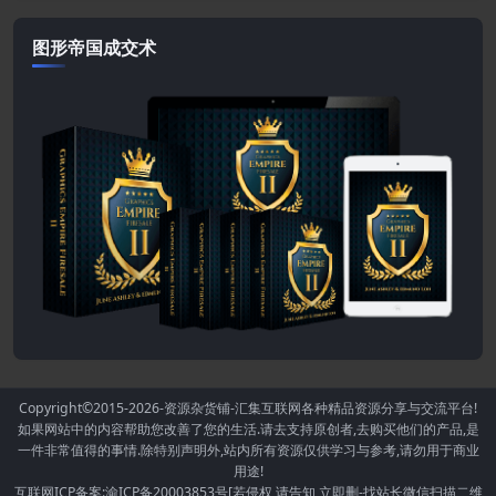
图形帝国成交术
Copyright©2015-2026
-资源杂货铺-汇集互联网各种精品资源分享与交流平台!
如果网站中的内容帮助您改善了您的生活.请去支持原创者,去购买他们的产品,是
一件非常值得的事情.除特别声明外,站内所有资源仅供学习与参考,请勿用于商业
用途!
互联网ICP备案:渝ICP备20003853号[若侵权,请告知,立即删-找站长微信扫描二维