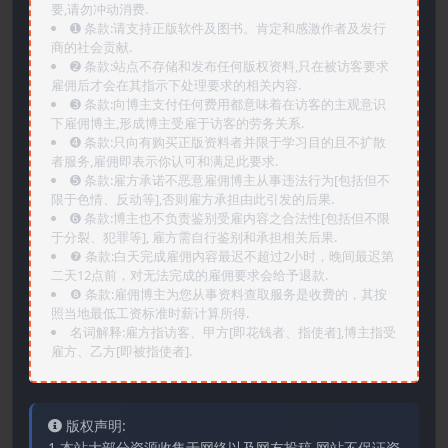
要,请勿冲动消费.
➊️ 条款:请支持正版软件及图书。肯定和感激作者及发行
商的社会贡献.
➋️ 条款:站点不存储和发布任何版权资料,只在被访客要求
雇佣后才会在其指示下处理要求的相关内容.
➌️ 条款:向博主支付任何费用都意味着在访客的主观意识
下雇佣博主,形成博主受雇于访客的劳务关系.
➍️ 条款:只向有购买正版资料者并限于学习目的且不扩散
者服务,雇佣即表示你认可和满足此要求.
➎ 条款:雇方承诺不恶意雇佣博主从事违法行为[包括但不
限于色情、反动等],否则雇方承担由此引发的后果.
➏️ 条款:博主也不负责鉴别受雇内容之合法性[包括但不限
于分裂、犯罪等], 雇方需自行鉴别和承担相关后果.
❼ 条款:白天完成雇佣内容最迟不超过2小时，晚间最迟第
二天12点前，对无法完成的雇佣要求会给予退款.
❽ 条款:雇佣博主为您从事资料查取服务是收费的，其按
照当地最低工资标准时薪计算所得.
名词解释:雇方指访客、甲方[即花钱者、指使者],博主指受
雇方、乙方[即被指使者].
版权声明:
1.本站大部分资源收集于网络以及网友投稿,网站不保证资