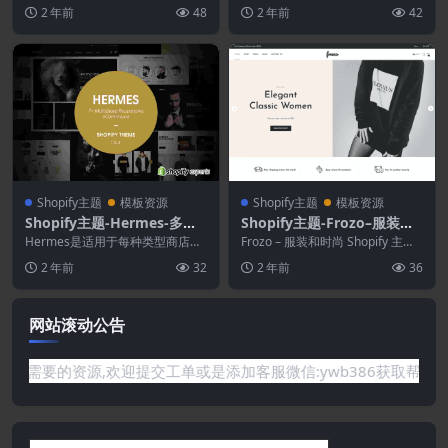
专门为创建专业商务在线商店而设
ntor 模板套件，专为护肤、美容
2 年前
48
2 年前
42
计的。Midnigh...
和...
Shopify主题
模板资源
Shopify主题
模板资源
Shopify主题-Hermes-多商
Shopify主题-Frozo–服装和
店响应式Shopify主题
时尚Shopify主题
Hermes是适用于每种类型商店的
Frozo – 服装和时尚 Shopify 主题
多商店响应式Shopify主题。爱马
Frozo – 服装和时尚 S...
2 年前
32
2 年前
36
仕（Her...
网站滚动公告
你需要的资源,欢迎提交工单或是添加客服微信:ywb386获取帮助