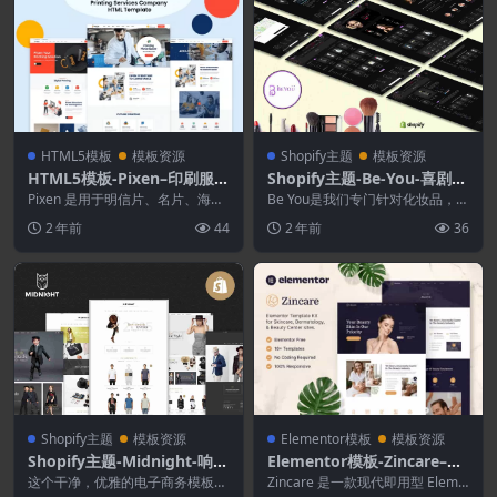
HTML5模板
模板资源
Shopify主题
模板资源
HTML5模板-Pixen–印刷服务
Shopify主题-Be-You-喜剧类
公司HTML5模板
Shopify主题
Pixen 是用于明信片、名片、海
Be You是我们专门针对化妆品，保
报、横幅、礼品卡、传单、广告牌
健和美容在线商店设计的新Shopif
2 年前
44
2 年前
36
和所有其他印刷服...
y主题。...
Shopify主题
模板资源
Elementor模板
模板资源
Shopify主题-Midnight-响应
Elementor模板-Zincare–护
式Shopify主题
肤和皮肤科元素模板套件
这个干净，优雅的电子商务模板是
Zincare 是一款现代即用型 Eleme