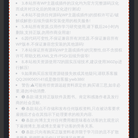
3.本站所有WP主题或插件的汉化均为官方完整源码汉化
而成并对汉化后的简体汉化进行测试!
4.本站不提供任何源码(WP主题或插件)的授权许可证/破
解或解密/后续升级和安装使用的相关服务!
5.本站所有资源,仅用作学习研究使用,请下载后24小时内
删除,支持正版,勿用作商业用途!
6.因代码可变性,不保证兼容所有浏览器.不保证兼容所有
WP版本.不保证兼容您安装的其他源码!
7.本站保证所有源码(WP主题或插件)的完整性,但不含授权
许可.帮助文档.XML文件/PSD/后续升级等!
8.本站相关资源使用7Z的固实压缩技术,建议使用360Zip进
行解压!
9.如果购买后发现资源链接失效或其他疑问,请联系客服
QQ:2690565141或是微信客服:ywb386!
警告:⚠️可能有些资源远超资料原定价,购买请三思,如非必
要,请勿冲动消费.
➊️ 条款:请支持正版软件及图书。肯定和感激作者及发行
商的社会贡献.
➋️ 条款:站点不存储和发布任何版权资料,只在被访客要求
雇佣后才会在其指示下处理要求的相关内容.
➌️ 条款:向博主支付任何费用都意味着在访客的主观意识
下雇佣博主,形成博主受雇于访客的劳务关系.
➍️ 条款:只向有购买正版资料者并限于学习目的且不扩散
者服务,雇佣即表示你认可和满足此要求.