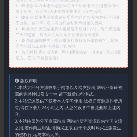
➎ 条款:雇方承诺不恶意雇佣博主从事违法行为[包括但不
限于色情、反动等],否则雇方承担由此引发的后果.
➏️ 条款:博主也不负责鉴别受雇内容之合法性[包括但不限
于分裂、犯罪等], 雇方需自行鉴别和承担相关后果.
❼ 条款:白天完成雇佣内容最迟不超过2小时，晚间最迟第
二天12点前，对无法完成的雇佣要求会给予退款.
❽ 条款:雇佣博主为您从事资料查取服务是收费的，其按
照当地最低工资标准时薪计算所得.
名词解释:雇方指访客、甲方[即花钱者、指使者],博主指受
雇方、乙方[即被指使者].
版权声明:
1.本站大部分资源收集于网络以及网友投稿,网站不保证资
源的完整性以及安全性,请下载后自行测试。
2.本站资源仅供下载者本人学习使用,版权归资源原作者所
有,请在下载后24小时之内,从您的设备中自觉删除上述内
容。
3.本站纯属为分享资源站点,网站内所有资源仅供学习交流
之用,若作商业用途,请购买正版,由于未及时购买正版发生
的侵权行为,与本站无关。