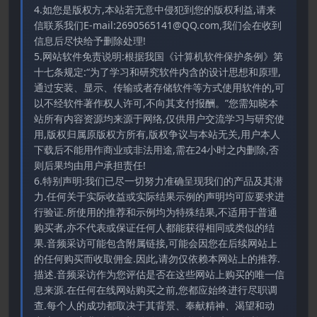
4.如您是版权方,本站若无意中侵犯到您的版权利益,请来
信联系我们E-mail:2690565141@QQ.com,我们会在收到
信息后尽快给予删除处理!
5.网站软件免责说明:根据我国《计算机软件保护条例》第
十七条规定:“为了学习和研究软件内含的设计思想和原理,
通过安装、显示、传输或者存储软件等方式使用软件的,可
以不经软件著作权人许可,不向其支付报酬。”您需知晓本
站所有内容资源均来源于网络,仅供用户交流学习与研究使
用,版权归属原版权方所有,版权争议与本站无关,用户本人
下载后不能用作商业或非法用途,需在24小时之内删除,否
则后果均由用户承担责任!
6.特别声明:我们已尽一切努力准确呈现我们的产品及其潜
力.任何关于实际收益或实际结果示例的声明均可应要求进
行验证.所使用的推荐和示例均为特殊结果,不适用于普通
购买者,亦不代表或保证任何人都能获得相同或类似的结
果.音频采访可能包含附属链接,可能会因您在后续网站上
的任何购买而收取佣金.因此,请勿仅依赖本网站上的推荐.
描述.音频采访作为您评估是否在这些网站上购买的唯一信
息来源.在任何在线网站购买之前,您都应始终进行尽职调
查.每个人的成功都取决于其背景、奉献精神、渴望和动