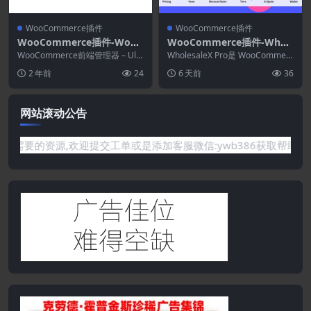
WooCommerce插件
WooCommerce插件
WooCommerce插件-WooC
WooCommerce插件-Whol
ommerce Frontend Mana
esaleX Pro 3.0.0–WooCom
WooCommerce前端管理器 – Ulti
WholesaleX Pro是 WooCommerc
ger–Analytics 2.2.3
mate是最聪明的 woocomm...
merce B2B解决方案
e 的多合一批发解决方案。用...
2 年前
24
6 天前
36
网站滚动公告
网站没有你需要的资源,欢迎提交工单或是添加客服微信:ywb386获