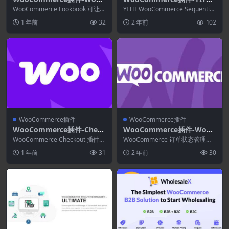
ommerce LookBook 1.2.7
WooCommerce Sequentia
WooCommerce Lookbook 可让您
YITH WooCommerce Sequential
–通过Instagram购物–可使
创建逼真的产品图册。您的客户可
l Order Number Premium
Order Number...
1 年前
32
2 年前
102
以...
用产品标签购物
1.33.0
WooCommerce插件
WooCommerce插件
WooCommerce插件-Check
WooCommerce插件-WooC
out Add-Ons for WooCom
ommerce Order Status M
WooCommerce Checkout 插件可
WooCommerce 订单状态管理器
merce 2.7.4
以为您的结账页面添加免费或付费
anager 1.15.3
允许您创建、编辑和删除自定义订
1 年前
31
2 年前
30
选...
单状态，并...