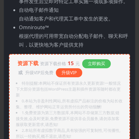
事件发生后立即对特定工单实施一项或多项操作。
自动电子邮件通知
自动通知客户和代理其工单中发生的更改。
Omniroute™
根据代理的可用带宽自动分配电子邮件、聊天和呼
叫，以更快地为客户提供支持
资源下载
15
资源下载价格
元
立即购买
或
升级VIP后免费
升级VIP
特别提醒:本网站不保证所有资源永久更新资源!一般情况
下大部分资源包括WordPress主题和插件资源等随时都在更
新
0.本站为非盈利性网站,所有虚拟产品标注的价格为站长收
集、整理、维护网站正常运营所付出的劳动报酬!
1.免费资源为第三方数据库,本网站不存储第三方数据,链
接失效,会及时更新,免费资源不提供非会员服务,请勿添加客
服获取更新需求,请悉知!
2.本站所有虚拟数字商品,具有较强的可复制性,可传播性,
所以一经购买,概不退款,请悉知!