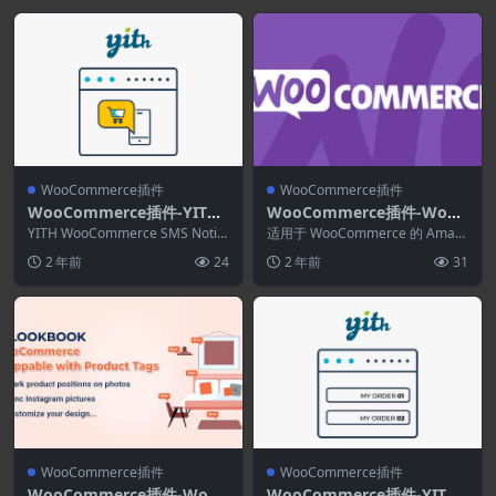
WooCommerce插件
WooCommerce插件
WooCommerce插件-YITH
WooCommerce插件-WooC
WooCommerce Sms Noti
ommerce Amazon S3 Stor
YITH WooCommerce SMS Notifi
适用于 WooCommerce 的 Amaz
fications Premium 1.28.0
cation可以立即开始向...
age 3.0.4
on S3 存储插件使您能够通过 A...
2 年前
24
2 年前
31
WooCommerce插件
WooCommerce插件
WooCommerce插件-WooC
WooCommerce插件-YITH