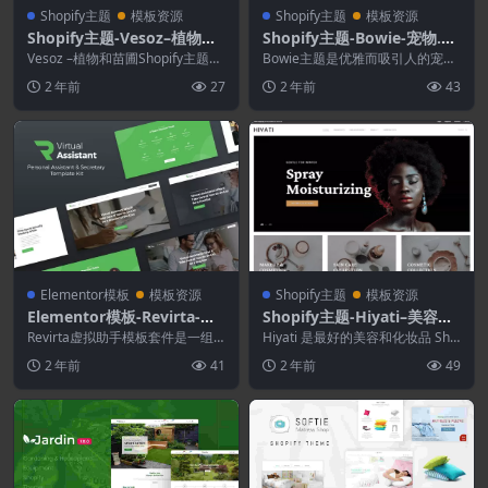
Shopify主题
模板资源
Shopify主题
模板资源
Shopify主题-Vesoz–植物和
Shopify主题-Bowie-宠物.水
苗圃Shopify主题
族馆.鸟类食品.现场Shopify
Vesoz –植物和苗圃Shopify主题无
Bowie主题是优雅而吸引人的宠物
疑是一个动态且出色的响应式Sho
主题
主题，专门设计用于创建在线商
2 年前
27
2 年前
43
pi...
店，出售幼犬，小猫...
Elementor模板
模板资源
Shopify主题
模板资源
Elementor模板-Revirta-虚
Shopify主题-Hiyati–美容和
拟助手业务模板套件
化妆品Shopify主题
Revirta虚拟助手模板套件是一组
Hiyati 是最好的美容和化妆品 Sho
时尚，新潮的预先设计的模板，用
pify 主题之一，设计优雅简洁。这
2 年前
41
2 年前
49
于为虚拟个人助...
个...