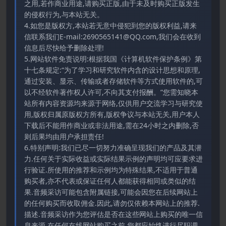
之用,若作商业用途,请购买正版,由于未及时购买正版发生
的侵权行为,与本站无关。
4.如您是版权方,本站若无意中侵犯到您的版权利益,请来
信联系我们E-mail:2690565141@QQ.com,我们会在收到
信息后尽快给予删除处理!
5.网站软件免责说明:根据我国《计算机软件保护条例》第
十七条规定:“为了学习和研究软件内含的设计思想和原理,
通过安装、显示、传输或者存储软件等方式使用软件的,可
以不经软件著作权人许可,不向其支付报酬。”您需知晓本
站所有内容资源均来源于网络,仅供用户交流学习与研究使
用,版权归属原版权方所有,版权争议与本站无关,用户本人
下载后不能用作商业或非法用途,需在24小时之内删除,否
则后果均由用户承担责任!
6.特别声明:我们已尽一切努力准确呈现我们的产品及其潜
力.任何关于实际收益或实际结果示例的声明均可应要求进
行验证.所使用的推荐和示例均为特殊结果,不适用于普通
购买者,亦不代表或保证任何人都能获得相同或类似的结
果.音频采访可能包含附属链接,可能会因您在后续网站上
的任何购买而收取佣金.因此,请勿仅依赖本网站上的推荐.
描述.音频采访作为您评估是否在这些网站上购买的唯一信
息来源.在任何在线网站购买之前,您都应始终进行尽职调