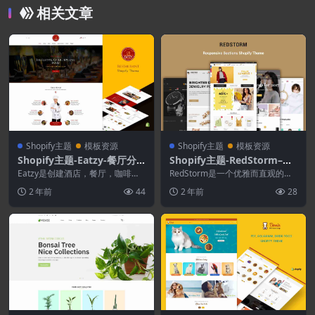
相关文章
Shopify主题
模板资源
Shopify主题
模板资源
Shopify主题-Eatzy-餐厅分
Shopify主题-RedStorm–分
区Shopify主题
段响应Shopify主题
Eatzy是创建酒店，餐厅，咖啡
RedStorm是一个优雅而直观的高
厅，比萨饼和各种食品在线商店网
级Shopify主题，它通过页面，工
2 年前
44
2 年前
28
站的独特解决方案。...
具和设置...