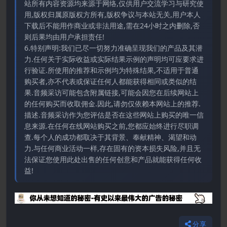
站所有内容资源均来源于网络,仅供用户交流学习与研究使
用,版权归属原版权方所有,版权争议与本站无关,用户本人
下载后不能用作商业或非法用途,需在24小时之内删除,否
则后果均由用户承担责任!
6.特别声明:我们已尽一切努力准确呈现我们的产品及其潜
力.任何关于实际收益或实际结果示例的声明均可应要求进
行验证.所使用的推荐和示例均为特殊结果,不适用于普通
购买者,亦不代表或保证任何人都能获得相同或类似的结
果.音频采访可能包含附属链接,可能会因您在后续网站上
的任何购买而收取佣金.因此,请勿仅依赖本网站上的推荐.
描述.音频采访作为您评估是否在这些网站上购买的唯一信
息来源.在任何在线网站购买之前,您都应始终进行尽职调
查.每个人的成功都取决于其背景、奉献精神、渴望和动
力.与任何商业活动一样,存在固有的资本损失风险,并且无
法保证您使用此处出售的任何创意和产品就能获得任何收
益!
分享