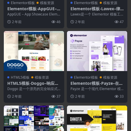
Elementor模板
模板资源
Elementor模板
模板资源
Elementor模板-AppGUE–
Elementor模板-Lawex–律
移动应用展示Elementor Pr
师和律师Elementor模板工
AppGUE – App Showcase Eleme
Lawex是一个 Elementor 模板工
o模板套件
ntor ProTempl...
具包
具包，用于使用适用于 WordPre...
2 年前
46
2 年前
47
HTML5模板
模板资源
Elementor模板
模板资源
HTML5模板-Doggo–响应式
Elementor模板-Payze–在线
HTML5模板
支付网关和电子钱包Elemen
Doggo 是一个漂亮的完全响应式
Payze 是一个现代 Elementor 模
单页 HTML 模板，适用于任何宠
tor模板工具包
板工具包，用于为在线支付网关、
2 年前
37
2 年前
33
物或动物相关...
电子...