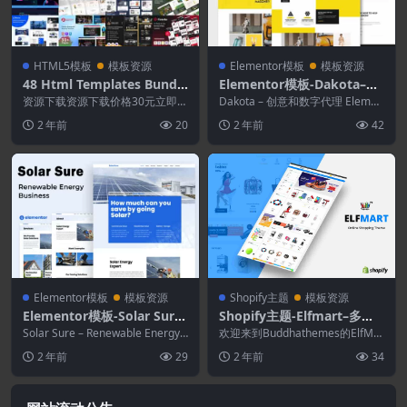
HTML5模板
模板资源
Elementor模板
模板资源
48 Html Templates Bundle
Elementor模板-Dakota–创
2024 Vol. 3
意和数字代理Elementor模
资源下载资源下载价格30元立即购
Dakota – 创意和数字代理 Elemen
买 或 &nbs...
板工具包
tor 模板工具包。Dakota ...
2 年前
20
2 年前
42
Elementor模板
模板资源
Shopify主题
模板资源
Elementor模板-Solar Sure–
Shopify主题-Elfmart–多用
可再生能源业务
途Shopify主题
Solar Sure – Renewable Energy
欢迎来到Buddhathemes的ElfMar
Business该模...
t Shopify主题。 使用Sh...
2 年前
29
2 年前
34