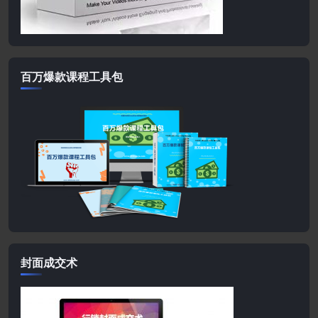
百万爆款课程工具包
封面成交术