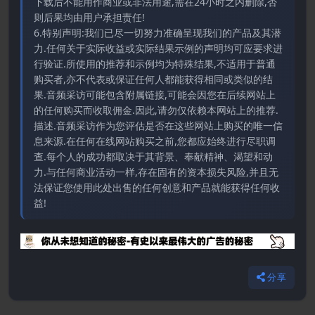
下载后不能用作商业或非法用途,需在24小时之内删除,否
则后果均由用户承担责任!
6.特别声明:我们已尽一切努力准确呈现我们的产品及其潜
力.任何关于实际收益或实际结果示例的声明均可应要求进
行验证.所使用的推荐和示例均为特殊结果,不适用于普通
购买者,亦不代表或保证任何人都能获得相同或类似的结
果.音频采访可能包含附属链接,可能会因您在后续网站上
的任何购买而收取佣金.因此,请勿仅依赖本网站上的推荐.
描述.音频采访作为您评估是否在这些网站上购买的唯一信
息来源.在任何在线网站购买之前,您都应始终进行尽职调
查.每个人的成功都取决于其背景、奉献精神、渴望和动
力.与任何商业活动一样,存在固有的资本损失风险,并且无
法保证您使用此处出售的任何创意和产品就能获得任何收
益!
分享