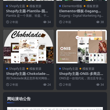
Shopify主题
模板资源
Elementor模板
模板资源
Shopify主题-Plantila–园艺
Elementor模板-Dagang数
和室内植物Shopify主题
字营销机构Elementor模板
Plantila 是一个美丽、轻盈、干净
Dagang – Digital Marketing Age
的 Shopify 主题。它专为园艺和
套件
ncy Elemen...
2 年前
34
2 年前
38
室...
Shopify主题
模板资源
Shopify主题
模板资源
Shopify主题-Chokolade-巧
Shopify主题-ONIS-多商店响
克力糖果和糖果蛋糕Shopify
应式Shopify主题
用Chokolade满足您所有对网络的
ONIS是一款现代化，清洁且专业
主题
渴望！ 如果您正在寻找一个Shopif
的带有分段拖放Shopify主题的应
2 年前
24
2 年前
34
y主...
用程序。它具...
网站滚动公告