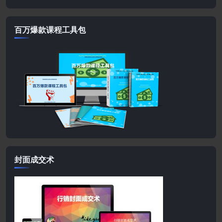
百万爆款课程工具包
封面成交术