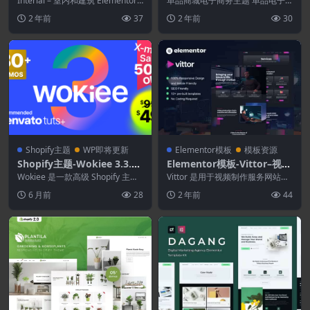
Interial – 室内和建筑 Elementor
单品商城电子商务主题 单品电子
件
模板套件专为构建多功能网站...
商务主题，单品商店，单品和博
2 年前
37
2 年前
30
客，单品评论展示单品商...
Shopify主题
WP即将更新
Elementor模板
模板资源
Shopify主题-Wokiee 3.3.0–
Elementor模板-Vittor–视频
多用途Shopify主题
制作服务Elementor Pro模
Wokiee 是一款高级 Shopify 主
Vittor 是用于视频制作服务网站的
题，以其强大的功能和现代化的设
板套件
Elementor Pro 模板套件。该...
6 月前
28
2 年前
44
计脱颖...