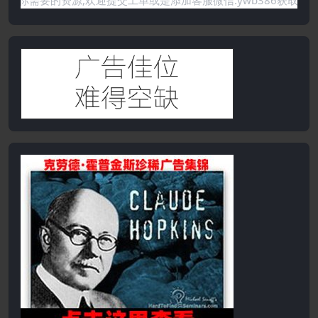
要的资源,欢迎提交工单或是添加客服微信:ywb386获取帮助！