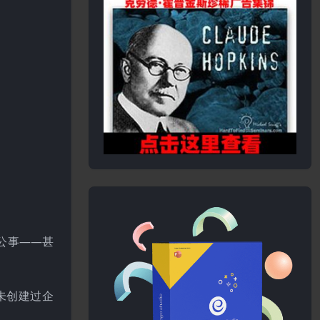
。
行公事——甚
未创建过企