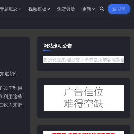
专题汇总
视频模板
免费资源
更新
登录
网站滚动公告
有你需要的资源,欢迎提交工单或是添加客服微信:ywb386获取帮
或知道如何
绍了如何利用
直在利用这些
二收入来源