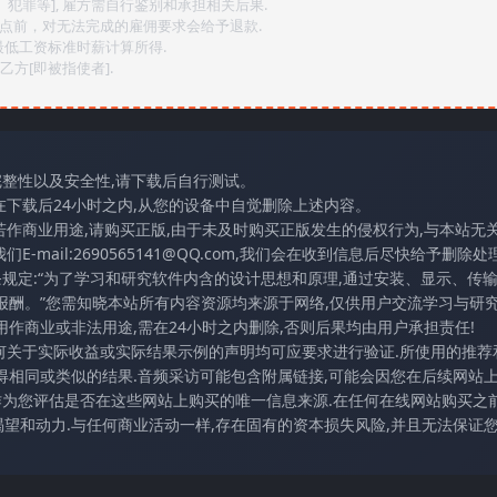
、犯罪等], 雇方需自行鉴别和承担相关后果.
2点前，对无法完成的雇佣要求会给予退款.
最低工资标准时薪计算所得.
方[即被指使者].
完整性以及安全性,请下载后自行测试。
在下载后24小时之内,从您的设备中自觉删除上述内容。
若作商业用途,请购买正版,由于未及时购买正版发生的侵权行为,与本站无
mail:2690565141@QQ.com,我们会在收到信息后尽快给予删除处理
条规定:“为了学习和研究软件内含的设计思想和原理,通过安装、显示、传
报酬。”您需知晓本站所有内容资源均来源于网络,仅供用户交流学习与研究
作商业或非法用途,需在24小时之内删除,否则后果均由用户承担责任!
任何关于实际收益或实际结果示例的声明均可应要求进行验证.所使用的推荐
得相同或类似的结果.音频采访可能包含附属链接,可能会因您在后续网站
访作为您评估是否在这些网站上购买的唯一信息来源.在任何在线网站购买之前
望和动力.与任何商业活动一样,存在固有的资本损失风险,并且无法保证