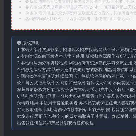
➏️ 条款:博主也不负责鉴别受雇内容之合法性[包括但不限于分裂
❼ 条款:白天完成雇佣内容最迟不超过2小时，晚间最迟第二天1
❽ 条款:雇佣博主为您从事资料查取服务是收费的，其按照当地
名词解释:雇方指访客、甲方[即花钱者、指使者],博主指受雇方、乙
版权声明:
1.本站大部分资源收集于网络以及网友投稿,网站不保证资源的
2.本站资源仅供下载者本人学习使用,版权归资源原作者所有,请
3.本站纯属为分享资源站点,网站内所有资源仅供学习交流之用,
4.如您是版权方,本站若无意中侵犯到您的版权利益,请来信联系我们E-
5.网站软件免责说明:根据我国《计算机软件保护条例》第十七
软件等方式使用软件的,可以不经软件著作权人许可,不向其支付
权归属原版权方所有,版权争议与本站无关,用户本人下载后不能用
6.特别声明:我们已尽一切努力准确呈现我们的产品及其潜力.
为特殊结果,不适用于普通购买者,亦不代表或保证任何人都能获
买而收取佣金.因此,请勿仅依赖本网站上的推荐.描述.音频采
始终进行尽职调查.每个人的成功都取决于其背景、奉献精神、渴
出售的任何创意和产品就能获得任何收益!