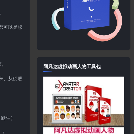
例。
都可以是您
烦。
阿凡达虚拟动画人物工具包
来、从彻底
才诞生）
！）