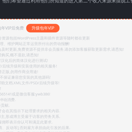
。他们希望通过利用他们所知道的进入第二个收入来源来摆脱工
年VIP后免费
升级包年VIP
源包括WordPress主题和插件资源等随时都在更新
整理、维护网站正常运营所付出的劳动报酬!
会及时更新,免费资源不提供非会员服务,请勿添加客服获取更新需求,请悉知!
购买,概不退款,请悉知!
对汉化后的简体汉化进行测试!
密/后续升级和安装使用的相关服务!
持正版,勿用作商业用途!
.不保证兼容您安装的其他源码!
文档.XML文件/PSD/后续升级等!
!
141或是微信客服:ywb386!
冲动消费.
贡献.
后才会在其指示下处理要求的相关内容.
博主,形成博主受雇于访客的劳务关系.
,雇佣即表示你认可和满足此要求.
情、反动等],否则雇方承担由此引发的后果.