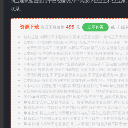
商业建筑蓝图适用于已经赚钱的中高级小企业主和企业家
联系。
资源下载
499
资源下载价格
元
立即购买
或
升级包
特别提醒:本网站不保证所有资源永久更新资源!一般情况下大部分资
0.本站为非盈利性网站,所有虚拟产品标注的价格为站长收集、
1.免费资源为第三方数据库,本网站不存储第三方数据,链接失效,
2.本站所有虚拟数字商品,具有较强的可复制性,可传播性,所以一经
3.本站所有WP主题或插件的汉化均为官方完整源码汉化而成并
4.本站不提供任何源码(WP主题或插件)的授权许可证/破解或解
5.本站所有资源,仅用作学习研究使用,请下载后24小时内删除,支
6.因代码可变性,不保证兼容所有浏览器.不保证兼容所有WP版本
7.本站保证所有源码(WP主题或插件)的完整性,但不含授权许可.帮助
8.本站相关资源使用7Z的固实压缩技术,建议使用360Zip进行解压
9.如果购买后发现资源链接失效或其他疑问,请联系客服QQ:2690565
警告:⚠️可能有些资源远超资料原定价,购买请三思,如非必要,请勿
➊️ 条款:请支持正版软件及图书。肯定和感激作者及发行商的社会
➋️ 条款:站点不存储和发布任何版权资料,只在被访客要求雇佣
➌️ 条款:向博主支付任何费用都意味着在访客的主观意识下雇佣
➍️ 条款:只向有购买正版资料者并限于学习目的且不扩散者服务
➎ 条款:雇方承诺不恶意雇佣博主从事违法行为[包括但不限于色