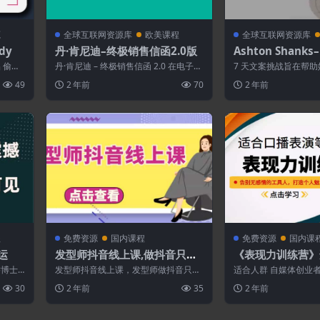
源
全球互联网资源库
欧美课程
全球互联网资源库
edy
丹·肯尼迪–终极销售信函2.0版
Ashton Shanks
为特色的7天文案
 偷偷
丹·肯尼迪 – 终极销售信函 2.0 在电子邮
7 天文案挑战旨在帮
件和即时通讯的时代，出色的销售文
案撰稿人使用基于研究
49
2 年前
70
2 年前
案...
化文案写作...
程
免费资源
国内课程
免费资源
国内课
运
发型师抖音线上课,做抖音只干4
《表现力训练营》
件事定人设、拍视频、上流
演等能力提高,告
乔博士
发型师抖音线上课，发型师做抖音只干
适合人群 自媒体创业者
量、来客[价值699元]
具人,打造个人魅力
，根据
4件事定人设、拍视频、上流量、来客
中不自信的人 喜欢表演
30
2 年前
35
2 年前
人 课程目录...
期的博主...