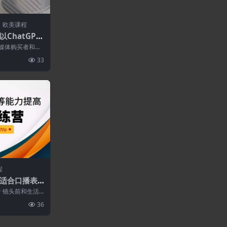
欧美课程
–以ChatGPT
写作挑战
助媒体购买者和文
、面向痛点的转
33
程
适合口播表
别无感情的工
 镜头前和生活
IP
的人 遇到瓶颈
36