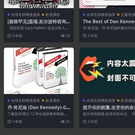
全球互联网资源库
欧美课程
全球互联网资源库
文案资
[极致罕见]盖瑞.亥尔波特咨询
The Best of Dan Kenn
录音！
我想发现 Gary Halbert 在这次私人咨
丹·肯尼迪 – 丹·肯尼迪的最佳作品
询中与您分享的辉煌...
使用与其他人花费数千美元购...
2 年前
50
2 年前
全球互联网资源库
欧美课程
全球互联网资源库
欧美课
丹·肯尼迪 (Dan Kennedy)-Gr
提升你的能量,改变你的命
owth Hacks
了解如何通过 12 种尖端策略和模板快
提升你的能量:改变你的命运。 
速提高利润，让您的利润翻倍……” 您想
将科学作为当代神秘主义的语言
1 年前
31
2 年前
立即...
最新的科学...