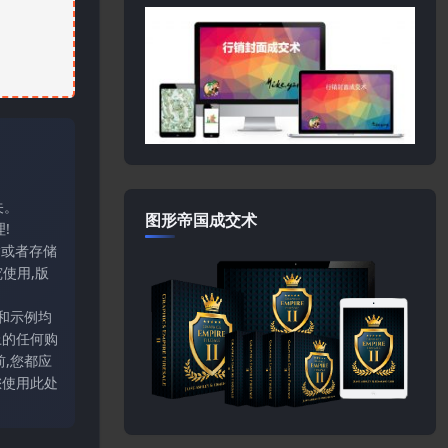
关。
图形帝国成交术
!
输或者存储
使用,版
和示例均
上的任何购
,您都应
您使用此处