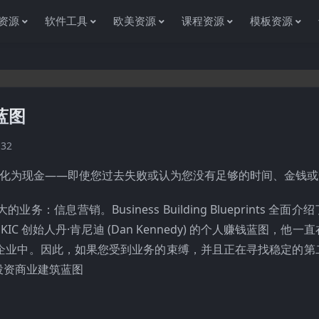
资源
软件工具
欧美资源
课程资源
模板资源
蓝图
感谢您访问资源杂货铺获取各种信息资源!如果遇到任何问题或是网站没
132
好转化为现金——即使您过去失败或认为您没有足够的时间、金钱
营销。Business Building Blueprints 全面介
C 创始人丹·肯尼迪 (Dan Kennedy) 的个人赚钱蓝图，他一
何企业中。因此，如果您受到业务的束缚，并且正在寻找稳定的第
投资商业建筑蓝图