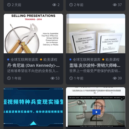
虚拟助理职业生涯的准虚拟助理来
西，它需要对人们的生活产生影
2 天前
2
2 年前
37
说 SavvySys...
响，而不仅仅是有说服力...
全球互联网资源库
欧美课程
全球互联网资源库
欧美课程
丹·肯尼迪 (Dan Kennedy)-C
盖瑞.亥尔波特–营销大师峰会
raftsmanship of One To M
[音频完整版]
还有谁希望在不向您的业务投入一
世界上一些最受严密保护的直销成
any Selling
分钱的情况下完成更多销售并大幅
功秘诀！ 很久以前，在“互联网”出
1 年前
53
1 年前
39
提高您的底线？ 我想...
现之前的石器时代...