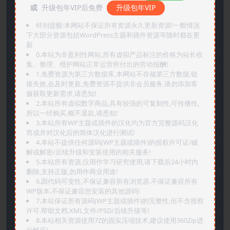
或
升级包年VIP后免费
升级包年VIP
特别提醒:本网站不保证所有资源永久更新资源!一般情况
下大部分资源包括WordPress主题和插件资源等随时都在更
新
0.本站为非盈利性网站,所有虚拟产品标注的价格为站长收
集、整理、维护网站正常运营所付出的劳动报酬!
1.免费资源为第三方数据库,本网站不存储第三方数据,链
接失效,会及时更新,免费资源不提供非会员服务,请勿添加客
服获取更新需求,请悉知!
2.本站所有虚拟数字商品,具有较强的可复制性,可传播性,
所以一经购买,概不退款,请悉知!
3.本站所有WP主题或插件的汉化均为官方完整源码汉化
而成并对汉化后的简体汉化进行测试!
4.本站不提供任何源码(WP主题或插件)的授权许可证/破
解或解密/后续升级和安装使用的相关服务!
5.本站所有资源,仅用作学习研究使用,请下载后24小时内
删除,支持正版,勿用作商业用途!
6.因代码可变性,不保证兼容所有浏览器.不保证兼容所有
WP版本.不保证兼容您安装的其他源码!
7.本站保证所有源码(WP主题或插件)的完整性,但不含授权
许可.帮助文档.XML文件/PSD/后续升级等!
8.本站相关资源使用7Z的固实压缩技术,建议使用360Zip进
行解压!