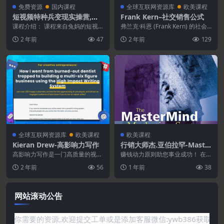
免费资源
国内课程
全球互联网资源库
欧美课程
短视频特种兵变现实操营,从
Frank Kern–社交销售公式
底层逻辑到实操细节,给你讲
课程介绍： 课程来自兔妈的短视
弗兰克·科恩 (Frank Kern) 的社会
透短视频变现[价值2499元]
频特种兵变现实操营，21天陪跑拿
销售公式 下载 当我第一次看到这
2 年前
47
2 年前
129
结果，价值2499...
个...
全球互联网资源库
欧美课程
欧美课程
Kieran Drew-高影响力写作
行销大师杰.亚伯拉罕-Maste
rMind营销系统
高影响力写作是一门高质量的视频
赚钱动力原则助您事业成功！ 在
课程。 但它不会教你如何“建立观
你的事业中，是勉强维持还是赚得
2 年前
56
1 年前
38
众”。 它将向您展...
盆满钵满，很大程度上...
网站滚动公告
是网站没有你需要的资源,欢迎提交工单或是添加客服微信:ywb38