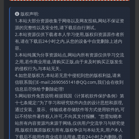
版权声明:
1.本站大部分资源收集于网络以及网友投稿,网站不保证资
源的完整性以及安全性,请下载后自行测试。
2.本站资源仅供下载者本人学习使用,版权归资源原作者所
有,请在下载后24小时之内,从您的设备中自觉删除上述内
容。
3.本站纯属为分享资源站点,网站内所有资源仅供学习交流
之用,若作商业用途,请购买正版,由于未及时购买正版发生
的侵权行为,与本站无关。
4.如您是版权方,本站若无意中侵犯到您的版权利益,请来
信联系我们E-mail:2690565141@QQ.com,我们会在收到
信息后尽快给予删除处理!
5.网站软件免责说明:根据我国《计算机软件保护条例》第
十七条规定:“为了学习和研究软件内含的设计思想和原理,
通过安装、显示、传输或者存储软件等方式使用软件的,可
以不经软件著作权人许可,不向其支付报酬。”您需知晓本
站所有内容资源均来源于网络,仅供用户交流学习与研究使
用,版权归属原版权方所有,版权争议与本站无关,用户本人
下载后不能用作商业或非法用途,需在24小时之内删除,否