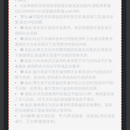
9.如果购买后发现资源链接失效或其他疑问,请联系客服
QQ:2690565141或是微信客服:ywb386!
警告:⚠️可能有些资源远超资料原定价,购买请三思,如非必
要,请勿冲动消费.
➊️ 条款:请支持正版软件及图书。肯定和感激作者及发行
商的社会贡献.
➋️ 条款:站点不存储和发布任何版权资料,只在被访客要求
雇佣后才会在其指示下处理要求的相关内容.
➌️ 条款:向博主支付任何费用都意味着在访客的主观意识
下雇佣博主,形成博主受雇于访客的劳务关系.
➍️ 条款:只向有购买正版资料者并限于学习目的且不扩散
者服务,雇佣即表示你认可和满足此要求.
➎ 条款:雇方承诺不恶意雇佣博主从事违法行为[包括但不
限于色情、反动等],否则雇方承担由此引发的后果.
➏️ 条款:博主也不负责鉴别受雇内容之合法性[包括但不限
于分裂、犯罪等], 雇方需自行鉴别和承担相关后果.
❼ 条款:白天完成雇佣内容最迟不超过2小时，晚间最迟第
二天12点前，对无法完成的雇佣要求会给予退款.
❽ 条款:雇佣博主为您从事资料查取服务是收费的，其按
照当地最低工资标准时薪计算所得.
名词解释:雇方指访客、甲方[即花钱者、指使者],博主指受
雇方、乙方[即被指使者].