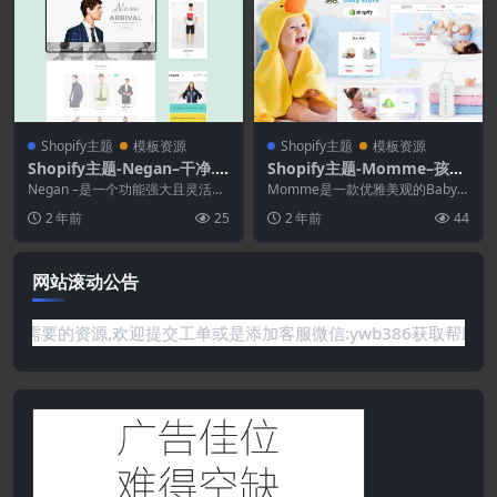
Shopify主题
模板资源
Shopify主题
模板资源
Shopify主题-Negan–干净.
Shopify主题-Momme–孩子
最小Shopify主题
们.婴儿用品店Shopify主题
Negan –是一个功能强大且灵活的
Momme是一款优雅美观的Baby S
高级Shopify主题，具有快速响应
hopify主题，是为在线商店而创建
2 年前
25
2 年前
44
和视网膜...
的，该...
网站滚动公告
你需要的资源,欢迎提交工单或是添加客服微信:ywb386获取帮助