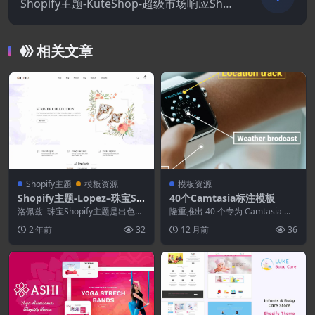
Shopify主题-KuteShop-超级市场响应Shop
ify主题
相关文章
Shopify主题
模板资源
模板资源
Shopify主题-Lopez–珠宝Sh
40个Camtasia标注模板
opify主题
洛佩兹–珠宝Shopify主题是出色，
隆重推出 40 个专为 Camtasia 用
独特且完整的响应式Shopify主
户打造的标注模板，让您可以完全
2 年前
32
12 月前
36
题。它的...
掌控大...