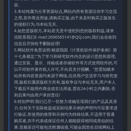
容。
3.本站纯属为分享资源站点,网站内所有资源仅供学习交流
之用,若作商业用途,请购买正版,由于未及时购买正版发生
的侵权行为,与本站无关。
4.如您是版权方,本站若无意中侵犯到您的版权利益,请来
信联系我们E-mail:2690565141@QQ.com,我们会在收到
信息后尽快给予删除处理!
5.网站软件免责说明:根据我国《计算机软件保护条例》第
十七条规定:“为了学习和研究软件内含的设计思想和原理,
通过安装、显示、传输或者存储软件等方式使用软件的,可
以不经软件著作权人许可,不向其支付报酬。”您需知晓本
站所有内容资源均来源于网络,仅供用户交流学习与研究使
用,版权归属原版权方所有,版权争议与本站无关,用户本人
下载后不能用作商业或非法用途,需在24小时之内删除,否
则后果均由用户承担责任!
6.特别声明:我们已尽一切努力准确呈现我们的产品及其潜
力.任何关于实际收益或实际结果示例的声明均可应要求进
行验证.所使用的推荐和示例均为特殊结果,不适用于普通
购买者,亦不代表或保证任何人都能获得相同或类似的结
果.音频采访可能包含附属链接,可能会因您在后续网站上