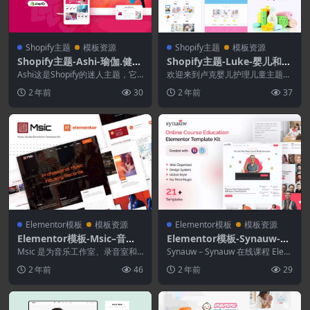
Shopify主题
模板资源
Shopify主题
模板资源
Shopify主题-Ashi-瑜伽.健身
Shopify主题-Luke-婴儿和婴
Shopify主题
儿用品店Shopify主题
Ashi这是Shopify的迷人主题，它
欢迎来到卢克婴儿护理儿童主题世
是为销售瑜伽，健身和健身产品的
界。卢克婴儿护理（Luke Baby C
2 年前
30
2 年前
37
在线商店而...
are）是...
Elementor模板
模板资源
Elementor模板
模板资源
Elementor模板-Msic–音乐
Elementor模板-Synauw-在
工作室Elementor模板套件
线课程教育Elementor模板
Msic 是为音乐工作室、录音室和
Synauw – Synauw 在线课程 Elem
制作音乐工作室或多用途业务构建
套件
entor 模板工具包是一个 ...
2 年前
46
2 年前
29
的 Elemen...