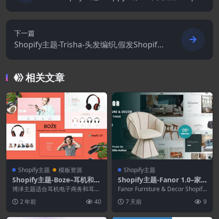
主题
下一篇
Shopify主题-Trisha-头发编织,假发Shopify
主题
相关文章
Shopify主题
模板资源
Shopify主题
Shopify主题-Boze–耳机和音
Shopify主题-Fanor 1.0–家
频商店Shopify主题
具与装饰Shopify 2.0主题
博泽主题适合耳机电子商务和耳机
Fanor Furniture & Decor Shopify
商店销售耳机，耳机，音​​频播放
2.0 ...
2 年前
40
7 天前
9
器，音视频，音像等...