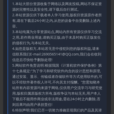
1.本站大部分资源收集于网络以及网友投稿,网站不保证资
源的完整性以及安全性,请下载后自行测试。
2.本站资源仅供下载者本人学习使用,版权归资源原作者所
有,请在下载后24小时之内,从您的设备中自觉删除上述内
容。
3.本站纯属为分享资源站点,网站内所有资源仅供学习交流
之用,若作商业用途,请购买正版,由于未及时购买正版发生
的侵权行为,与本站无关。
4.如您是版权方,本站若无意中侵犯到您的版权利益,请来
信联系我们E-mail:2690565141@QQ.com,我们会在收到
信息后尽快给予删除处理!
5.网站软件免责说明:根据我国《计算机软件保护条例》第
十七条规定:“为了学习和研究软件内含的设计思想和原理,
通过安装、显示、传输或者存储软件等方式使用软件的,可
以不经软件著作权人许可,不向其支付报酬。”您需知晓本
站所有内容资源均来源于网络,仅供用户交流学习与研究使
用,版权归属原版权方所有,版权争议与本站无关,用户本人
下载后不能用作商业或非法用途,需在24小时之内删除,否
则后果均由用户承担责任!
6.特别声明:我们已尽一切努力准确呈现我们的产品及其潜