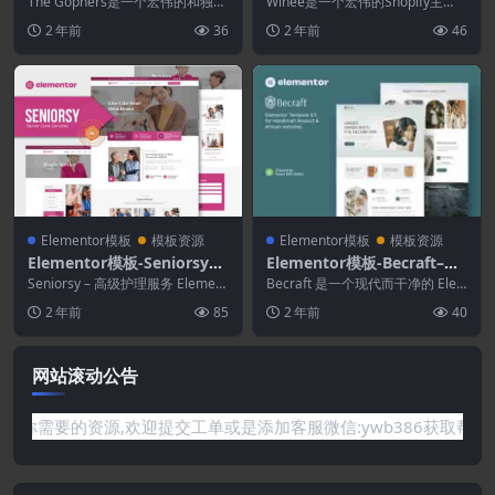
店.购物Shopify主题
酒庄Shopify主题
The Gophers是一个宏伟的和独特
Winee是一个宏伟的Shopify主
的寻找杂货集市Shopify主题具有
题，专门为葡萄酒，食品和饮料商
2 年前
36
2 年前
46
创造...
店创建。通过...
Elementor模板
模板资源
Elementor模板
模板资源
Elementor模板-Seniorsy–
Elementor模板-Becraft–Ha
高级护理服务Elementor模
ndicraft & Artisan Elemen
Seniorsy – 高级护理服务 Element
Becraft 是一个现代而干净的 Ele
板套件
or 模板工具包。Dakota...
tor模板套件
mentor 模板套件，非常适合那些
2 年前
85
2 年前
40
想...
网站滚动公告
需要的资源,欢迎提交工单或是添加客服微信:ywb386获取帮助！