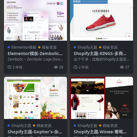
Elementor模板
模板资源
Shopify主题
模板资源
Elementor模板-Zembolic–
Shopify主题-KINGS-多商店
品牌设计机构Elementor模
响应式Shopify主题
Zembolic – Zembolic Logo Desig
这个干净，优雅的Shopify主题是
板套件
ner Elemen...
专门为创建商务专业在线商店而设
2 年前
28
2 年前
37
计的。对于时尚...
Shopify主题
模板资源
Shopify主题
模板资源
Shopify主题-Gopher’s-杂货
Shopify主题-Winee-葡萄酒.