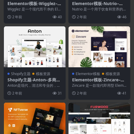
Elementor模板-Wigglez–有
Elementor模板-Nutrio–饮
氧和尊巴舞工作室Elemento
食与营养教练模板套件
Wigglez 是一个现代而干净的 Ele
Nutrio 是一个用于饮食和营养的模
r模板套件
mentor 模板套件，非常适合那些
板套件 Coach是一个 Elemento...
2 年前
40
2 年前
46
想...
Shopify主题
模板资源
Elementor模板
模板资源
Shopify主题-Anton–多商店
Elementor模板-Zincare–护
响应式Shopify主题
肤和皮肤科元素模板套件
Anton是现代，清洁和专业的，具
Zincare 是一款现代即用型 Eleme
有分段拖放Shopify主题。它具有
ntor 模板套件，专为护肤、美容
2 年前
31
2 年前
41
充分的响应...
和...