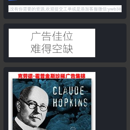
需要的资源,欢迎提交工单或是添加客服微信:ywb386获取帮助！