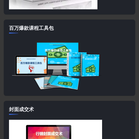
百万爆款课程工具包
封面成交术