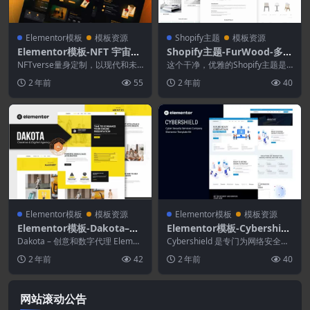
Elementor模板
模板资源
Shopify主题
模板资源
Elementor模板-NFT 宇宙未
Shopify主题-FurWood-多商
来派NFT投资组合Elemento
店响应式Shopify主题
NFTverse量身定制，以现代和未
这个干净，优雅的Shopify主题是
r模板工具包
来主义设计展示您的 NFT 系列。
专门为创建商务专业在线商店而设
2 年前
55
2 年前
40
只需单击一...
计的。它是时尚...
Elementor模板
模板资源
Elementor模板
模板资源
Elementor模板-Dakota–创
Elementor模板-Cyber​​shiel
意和数字代理Elementor模
d–网络安全服务公司Elemen
Dakota – 创意和数字代理 Elemen
Cyber​​shield 是专门为网络安全服
板工具包
tor 模板工具包。Dakota ...
tor模板工具包
务公司或个人提供商、数字安全咨
2 年前
42
2 年前
40
询、...
网站滚动公告