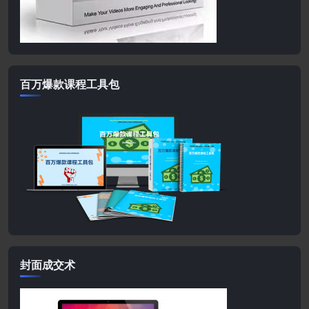
百万爆款课程工具包
封面成交术