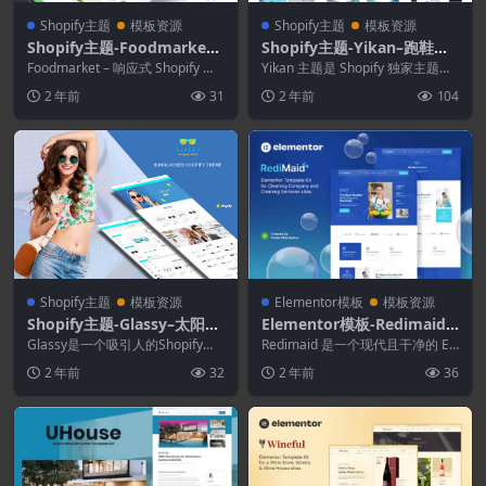
Shopify主题
模板资源
Shopify主题
模板资源
Shopify主题-Foodmarket–
Shopify主题-Yikan–跑鞋和
响应式Shopify主题
运动Shopify主题
Foodmarket – 响应式 Shopify 主
Yikan 主题是 Shopify 独家主题，
题是一个完全响应式、干净且现...
用于销售您的运动鞋、跑鞋和男
2 年前
31
2 年前
104
孩、女...
Shopify主题
模板资源
Elementor模板
模板资源
Shopify主题-Glassy–太阳镜.
Elementor模板-Redimaid–
时尚Shopify主题
清洁和女佣服务机构Elemen
Glassy是一个吸引人的Shopify主
Redimaid 是一个现代且干净的 El
题，专门为销售太阳镜，设计师规
tor模板套件
ementor 模板工具包，非常适合
2 年前
32
2 年前
36
格和运动...
那...