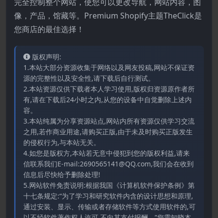
完全控制整个网站，使您可以更改导航，网站内容，图
像，产品，馆藏等。Premium Shopify主题TheClick是
您商店的最佳选择！
版权声明:
1.本站大部分资源收集于网络以及网友投稿,网站不保证资
源的完整性以及安全性,请下载后自行测试。
2.本站资源仅供下载者本人学习使用,版权归资源原作者所
有,请在下载后24小时之内,从您的设备中自觉删除上述内
容。
3.本站纯属为分享资源站点,网站内所有资源仅供学习交流
之用,若作商业用途,请购买正版,由于未及时购买正版发生
的侵权行为,与本站无关。
4.如您是版权方,本站若无意中侵犯到您的版权利益,请来
信联系我们E-mail:2690565141@QQ.com,我们会在收到
信息后尽快给予删除处理!
5.网站软件免责说明:根据我国《计算机软件保护条例》第
十七条规定:“为了学习和研究软件内含的设计思想和原理,
通过安装、显示、传输或者存储软件等方式使用软件的,可
以不经软件著作权人许可,不向其支付报酬。”您需知晓本