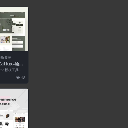
模板资源
Catlux–绘画
or模板套件
ntor 模板工具
Cat...
43