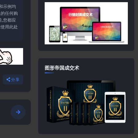
和示例均
上的任何购
,您都应
您使用此处
图形帝国成交术
分享