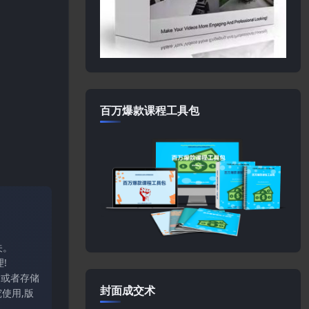
百万爆款课程工具包
关。
!
输或者存储
封面成交术
使用,版