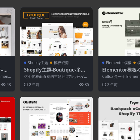
Shopify主题
模板资源
Elementor模板
r–私
Shopify主题-Boutique-多商
Elementor模板-
men
店响应式Shopify主题
和墙纸Element
ment
这个优雅而直观的主题经过精心开发，
Catlux 是一个 Eleme
并包括该页面集，工具和设置，可帮助
包，专门用于绘画和墙纸。
43
2 年前
35
2 年前
您创建外观专...