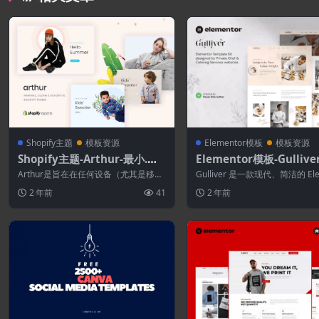
Shopify主题
模板资源
Elementor模板
模板资源
Shopify主题-Arthur-最小.干
Elementor模板-Gullive
净和美丽的Shopify主题
人厨师和个人餐饮服务Ele
Arthur是旨在在任何设备（尤其是移动
Gulliver 是一款现代、简洁的 Ele
tor模板套件
设备）上工作的主题。借助移动第一设
or 模板套件，可让您为私人...
2 年前
41
2 年前
计语言...