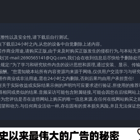
完整性以及安全性,请下载后自行测试。
在下载后24小时之内,从您的设备中自觉删除上述内容。
若作商业用途,请购买正版,由于未及时购买正版发生的侵权行为,与本站无
mail:2690565141@QQ.com,我们会在收到信息后尽快给予删除处理
条规定:“为了学习和研究软件内含的设计思想和原理,通过安装、显示、传
报酬。”您需知晓本站所有内容资源均来源于网络,仅供用户交流学习与研究
作商业或非法用途,需在24小时之内删除,否则后果均由用户承担责任!
任何关于实际收益或实际结果示例的声明均可应要求进行验证.所使用的推荐
得相同或类似的结果.音频采访可能包含附属链接,可能会因您在后续网站
访作为您评估是否在这些网站上购买的唯一信息来源.在任何在线网站购买之前
望和动力.与任何商业活动一样,存在固有的资本损失风险,并且无法保证