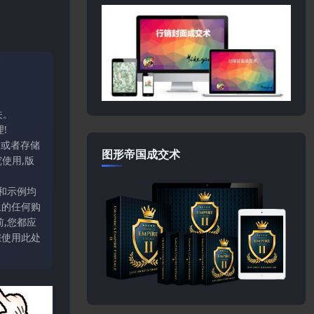
关。
!
输或者存储
图形帝国成交术
使用,版
和示例均
上的任何购
,您都应
您使用此处