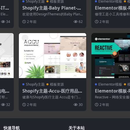
Shopify主题
模板资源
Elementor模板
IT
Shopify主题-Baby Planet-儿
Elementor模板-
nto
童玩具和响应式Shopify主题
小工具维修和服务El
Elem
欢迎使用DesignThemes的Baby Plane
修理工是小工具维修和
模板套件
t Shopify主题。 ...
该套件旨在优化 Elemento
34
2 年前
62
2 年前
Shopify主题
模板资源
Elementor模板
背包电子
Shopify主题-Accu-医疗用品商
Elementor模板-R
店Shopify主题
络安全服务Eleme
可帮助
健康与Shopify医疗主题 Accu是专门为
Reactive – 网络安全服
具包
的电子
针灸网站创建的简单谦虚的Shopi...
板工具包。Reacti...
32
2 年前
30
2 年前
快速导航
关于本站