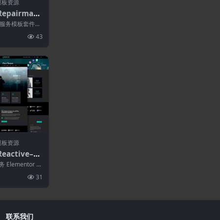
模板资源
Repairman–
ementor
服务模板套件。
r 和 Hel...
43
模板资源
eactive–网
ntor模板工
务 Elementor 模
31
联系我们