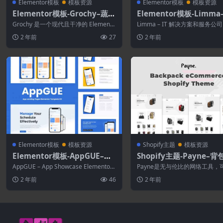
Elementor模板
模板资源
Elementor模板
模板资源
Elementor模板-Grochy–蔬菜
Elementor模板-Limma–
水果日用百货网站模板带后台
解决方案和服务公司Eleme
Grochy 是一个现代且干净的 Elemento
Limma – IT 解决方案和服务公司 
r模板工具包
r 模板工具包，非常适合那些想...
entor 模板工具包专为 I...
2 年前
27
2 年前
Elementor模板
模板资源
Shopify主题
模板资源
Elementor模板-AppGUE–移
Shopify主题-Payne–
动应用展示Elementor Pro模
商务Shopify主题
AppGUE – App Showcase Elementor
Payne是无与伦比的网络工具，
板套件
ProTempl...
您为在线背包商店创建一个完美
2 年前
46
2 年前
商务网站...