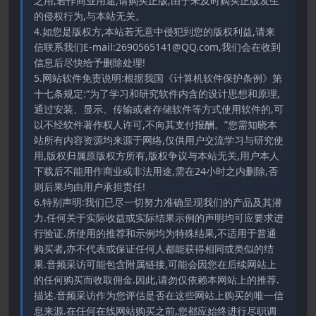
之用,若作商业用途,请购买正版,由于未及时购买正版发生
的侵权行为,与本站无关。
4.如您是版权方,本站若无意中侵犯到您的版权利益,请来
信联系我们E-mail:2690565141@QQ.com,我们会在收到
信息后尽快给予删除处理!
5.网站软件免责说明:根据我国《计算机软件保护条例》第
十七条规定:“为了学习和研究软件内含的设计思想和原理,
通过安装、显示、传输或者存储软件等方式使用软件的,可
以不经软件著作权人许可,不向其支付报酬。”您需知晓本
站所有内容资源均来源于网络,仅供用户交流学习与研究使
用,版权归属原版权方所有,版权争议与本站无关,用户本人
下载后不能用作商业或非法用途,需在24小时之内删除,否
则后果均由用户承担责任!
6.特别声明:我们已尽一切努力准确呈现我们的产品及其潜
力.任何关于实际收益或实际结果示例的声明均可应要求进
行验证.所使用的推荐和示例均为特殊结果,不适用于普通
购买者,亦不代表或保证任何人都能获得相同或类似的结
果.音频采访可能包含附属链接,可能会因您在后续网站上
的任何购买而收取佣金.因此,请勿仅依赖本网站上的推荐.
描述.音频采访作为您评估是否在这些网站上购买的唯一信
息来源.在任何在线网站购买之前,您都应始终进行尽职调