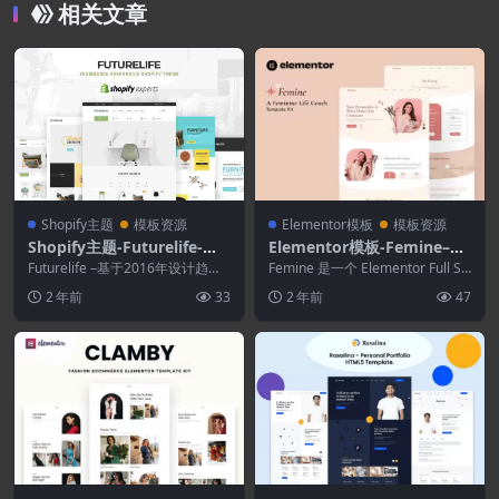
相关文章
Shopify主题
模板资源
Elementor模板
模板资源
Shopify主题-Futurelife-电
Elementor模板-Femine–女
子商务响应Shopify主题
性生活教练Elementor模板
Futurelife –基于2016年设计趋势
Femine 是一个 Elementor Full Sit
而构建的“清洁风格”电子商务响应
套件
e Kit，用于为您的...
2 年前
33
2 年前
47
式...