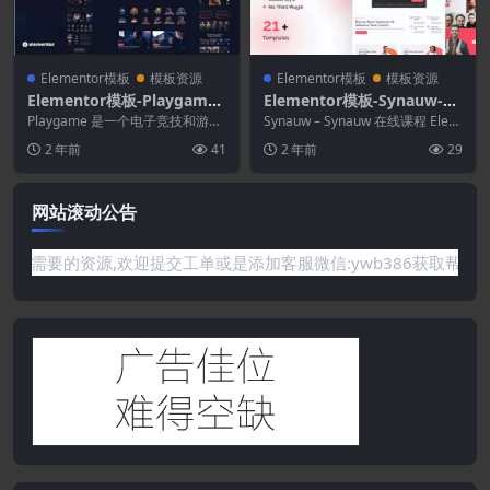
Elementor模板
模板资源
Elementor模板
模板资源
Elementor模板-Playgame–
Elementor模板-Synauw-在
电子竞技Elementor模板工
线课程教育Elementor模板
Playgame 是一个电子竞技和游戏
Synauw – Synauw 在线课程 Elem
具包
模板套件，专为希望展示其工作、
套件
entor 模板工具包是一个 ...
2 年前
41
2 年前
29
服务和专业方...
网站滚动公告
站没有你需要的资源,欢迎提交工单或是添加客服微信:ywb386获