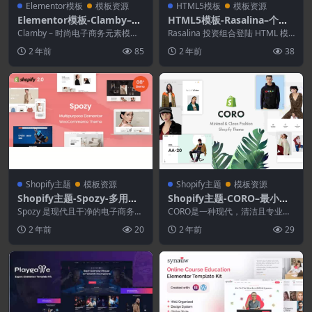
Elementor模板
模板资源
HTML5模板
模板资源
Elementor模板-Clamby–时
HTML5模板-Rasalina–个人
尚电子商务元素模板套件
作品集HTML5模板
Clamby – 时尚电子商务元素模板
Rasalina 投资组合登陆 HTML 模
是一个现代和专业的网络模板，非
板是基于最新技术的创意和独特设
2 年前
85
2 年前
38
常适合时尚商...
计。所...
Shopify主题
模板资源
Shopify主题
模板资源
Shopify主题-Spozy-多用途S
Shopify主题-CORO–最小和
hopify主题
干净的时尚Shopify主题
Spozy 是现代且干净的电子商务商
CORO是一种现代，清洁且专业的
店的最佳选择，拥有 8 种以上的主
Shopify主题，它具有充分的响应
2 年前
20
2 年前
29
页布局和高...
能力，在所有...