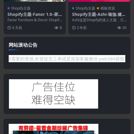
Shopify主题
Shopify主题
模板资源
Shopify主题-Fanor 1.0–家
Shopify主题-Ashi-瑜伽.健身
具与装饰Shopify 2.0主题
Shopify主题
Fanor Furniture & Decor Shopify
Ashi这是Shopify的迷人主题，它
2.0 ...
是为销售瑜伽，健身和健身产品的
6 天前
8
2 年前
30
在线商店而...
网站滚动公告
需要的资源,欢迎提交工单或是添加客服微信:ywb386获取帮助！