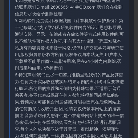
4.如您是版权方,本站若无意中侵犯到您的版权利益,请来
信联系我们E-mail:2690565141@QQ.com,我们会在收到
信息后尽快给予删除处理!
5.网站软件免责说明:根据我国《计算机软件保护条例》第
十七条规定:“为了学习和研究软件内含的设计思想和原理,
通过安装、显示、传输或者存储软件等方式使用软件的,可
以不经软件著作权人许可,不向其支付报酬。”您需知晓本
站所有内容资源均来源于网络,仅供用户交流学习与研究使
用,版权归属原版权方所有,版权争议与本站无关,用户本人
下载后不能用作商业或非法用途,需在24小时之内删除,否
则后果均由用户承担责任!
6.特别声明:我们已尽一切努力准确呈现我们的产品及其潜
力.任何关于实际收益或实际结果示例的声明均可应要求进
行验证.所使用的推荐和示例均为特殊结果,不适用于普通
购买者,亦不代表或保证任何人都能获得相同或类似的结
果.音频采访可能包含附属链接,可能会因您在后续网站上
的任何购买而收取佣金.因此,请勿仅依赖本网站上的推荐.
描述.音频采访作为您评估是否在这些网站上购买的唯一信
息来源.在任何在线网站购买之前,您都应始终进行尽职调
查.每个人的成功都取决于其背景、奉献精神、渴望和动
力.与任何商业活动一样,存在固有的资本损失风险,并且无