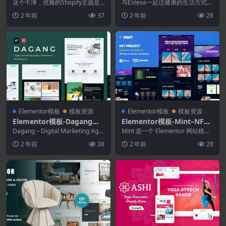
响应式Shopify主题
健康Shopify主题
这个干净，优雅的Shopify主题是
与Esteva一起过健康的生活方式！
专门为创建商务专业在线商店而设
Esteva是Shopify的美丽主题，专
2 年前
37
2 年前
28
计的。对于时尚...
为...
Elementor模板
模板资源
Elementor模板
模板资源
Elementor模板-Dagang数
Elementor模板-Mint–NFT
字营销机构Elementor模板
项目和投资组合WooComm
Dagang – Digital Marketing Age
Mint 是一个 Elementor 网站模板
套件
ncy Elemen...
erce Elementor模板工具包
工具包，专为想要为其 NFT 项目...
2 年前
38
2 年前
28