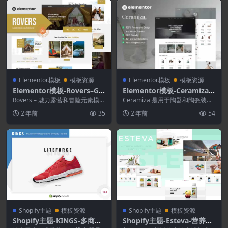
Elementor模板
模板资源
Elementor模板
模板资源
Elementor模板-Rovers–Gla
Elementor模板-Ceramiza–
mour Camping & Adventu
陶器和陶瓷商店Elementor
Rovers – 魅力露营和冒险元素模板
Ceramiza 是用于陶器和陶瓷装饰
re Elementor模板套件
套件。Rovers 拥有超过 15 个预...
模板套件
网站的 Elementor 模板套件。该
2 年前
35
2 年前
54
模...
Shopify主题
模板资源
Shopify主题
模板资源
Shopify主题-KINGS-多商店
Shopify主题-Esteva-营养和