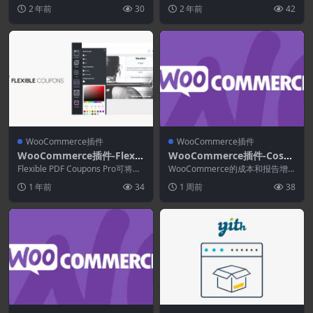
0.7
扩展程序会自动将发票的 PDF...
Ajax Tabs 2.5.0
选项卡是一个干净、简单且轻...
2 年前
30
2 年前
42
WooCommerce插件
WooCommerce插件
WooCommerce插件-Flexib
WooCommerce插件-Cost
le PDF Coupons PRO Woo
& Reports for WooComm
Flexible PDF Coupons Pro可将其
WooCommerce的成本和报告增
Commerce 2.3.0
作为礼品卡、门票或服务券出...
erce 3.7.6
加了商品成本，调整利润，并通过
1 年前
34
1 周前
38
智能建议更新价...