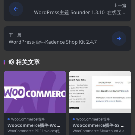
上一篇
WordPress主题-Sounder 1.3.10–在线互联
网电台WordPress主题
下一篇
WordPress插件-Kadence Shop Kit 2.4.7
相关文章
WooCommerce插件
WooCommerce插件
WooCommerce插件-WooC
WooCommerce插件-SS W
ommerce PDF Invoices 5.
ooCommerce Myaccount
WooCommerce PDF Invoices此
WooCommerce Myaccount Ajax