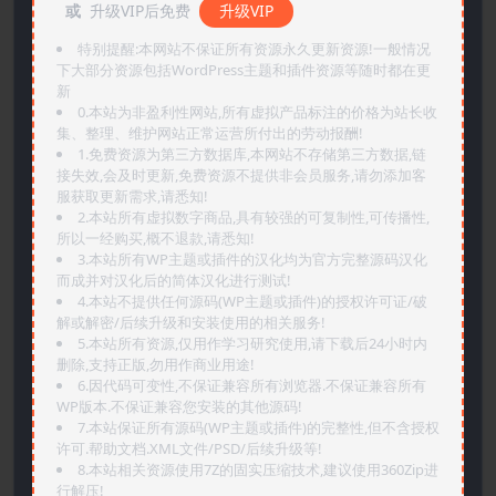
或
升级VIP后免费
升级VIP
特别提醒:本网站不保证所有资源永久更新资源!一般情况
下大部分资源包括WordPress主题和插件资源等随时都在更
新
0.本站为非盈利性网站,所有虚拟产品标注的价格为站长收
集、整理、维护网站正常运营所付出的劳动报酬!
1.免费资源为第三方数据库,本网站不存储第三方数据,链
接失效,会及时更新,免费资源不提供非会员服务,请勿添加客
服获取更新需求,请悉知!
2.本站所有虚拟数字商品,具有较强的可复制性,可传播性,
所以一经购买,概不退款,请悉知!
3.本站所有WP主题或插件的汉化均为官方完整源码汉化
而成并对汉化后的简体汉化进行测试!
4.本站不提供任何源码(WP主题或插件)的授权许可证/破
解或解密/后续升级和安装使用的相关服务!
5.本站所有资源,仅用作学习研究使用,请下载后24小时内
删除,支持正版,勿用作商业用途!
6.因代码可变性,不保证兼容所有浏览器.不保证兼容所有
WP版本.不保证兼容您安装的其他源码!
7.本站保证所有源码(WP主题或插件)的完整性,但不含授权
许可.帮助文档.XML文件/PSD/后续升级等!
8.本站相关资源使用7Z的固实压缩技术,建议使用360Zip进
行解压!