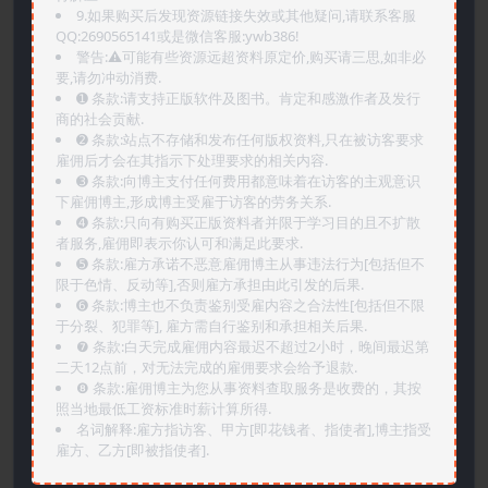
9.如果购买后发现资源链接失效或其他疑问,请联系客服
QQ:2690565141或是微信客服:ywb386!
警告:⚠️可能有些资源远超资料原定价,购买请三思,如非必
要,请勿冲动消费.
➊️ 条款:请支持正版软件及图书。肯定和感激作者及发行
商的社会贡献.
➋️ 条款:站点不存储和发布任何版权资料,只在被访客要求
雇佣后才会在其指示下处理要求的相关内容.
➌️ 条款:向博主支付任何费用都意味着在访客的主观意识
下雇佣博主,形成博主受雇于访客的劳务关系.
➍️ 条款:只向有购买正版资料者并限于学习目的且不扩散
者服务,雇佣即表示你认可和满足此要求.
➎ 条款:雇方承诺不恶意雇佣博主从事违法行为[包括但不
限于色情、反动等],否则雇方承担由此引发的后果.
➏️ 条款:博主也不负责鉴别受雇内容之合法性[包括但不限
于分裂、犯罪等], 雇方需自行鉴别和承担相关后果.
❼ 条款:白天完成雇佣内容最迟不超过2小时，晚间最迟第
二天12点前，对无法完成的雇佣要求会给予退款.
❽ 条款:雇佣博主为您从事资料查取服务是收费的，其按
照当地最低工资标准时薪计算所得.
名词解释:雇方指访客、甲方[即花钱者、指使者],博主指受
雇方、乙方[即被指使者].