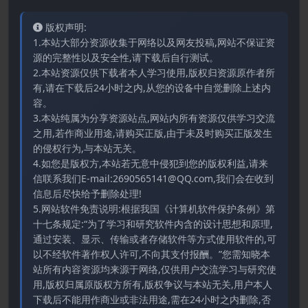
版权声明:
1.本站大部分资源收集于网络以及网友投稿,网站不保证资
源的完整性以及安全性,请下载后自行测试。
2.本站资源仅供下载者本人学习使用,版权归资源原作者所
有,请在下载后24小时之内,从您的设备中自觉删除上述内
容。
3.本站纯属为分享资源站点,网站内所有资源仅供学习交流
之用,若作商业用途,请购买正版,由于未及时购买正版发生
的侵权行为,与本站无关。
4.如您是版权方,本站若无意中侵犯到您的版权利益,请来
信联系我们E-mail:2690565141@QQ.com,我们会在收到
信息后尽快给予删除处理!
5.网站软件免责说明:根据我国《计算机软件保护条例》第
十七条规定:“为了学习和研究软件内含的设计思想和原理,
通过安装、显示、传输或者存储软件等方式使用软件的,可
以不经软件著作权人许可,不向其支付报酬。”您需知晓本
站所有内容资源均来源于网络,仅供用户交流学习与研究使
用,版权归属原版权方所有,版权争议与本站无关,用户本人
下载后不能用作商业或非法用途,需在24小时之内删除,否