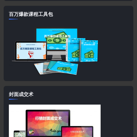
百万爆款课程工具包
封面成交术