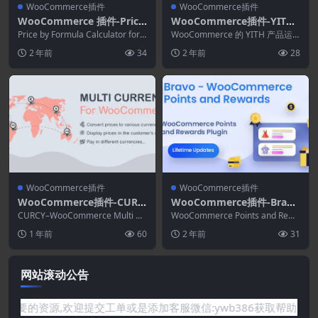
WooCommerce插件
WooCommerce插件
WooCommerce 插件-Price
WooCommerce插件-YITH
by Formula Calculator for
Product Shipping for Woo
Price by Formula Calculator for
WooCommerce 的 YITH 产品运
WooCommerce 3.0.1
WooComme...
Commerce Premium 1.31.
输根据您商店的单个产品处理不同
2 年前
34
2 年前
28
的运输...
0
WooCommerce插件
WooCommerce插件
WooCommerce插件-CURC
WooCommerce插件-Bravo
Y–WooCommerce Multi C
–WooCommerce Points a
CURCY–WooCommerce Multi Cu
WooCommerce Points and Rewa
urrency–Currency Switche
rrency允许您的客户在货...
nd Rewards 2.5.8
rds扩展，您可以设置要为...
1 年前
60
2 年前
31
r 2.3.10
网站滚动公告
你需要的资源,欢迎提交工单或是添加客服微信:ywb386获取帮助