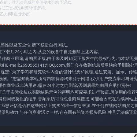
2点前，对无法完成的雇佣要求会给予退款.
最低工资标准时薪计算所得.
方[即被指使者].
完整性以及安全性,请下载后自行测试。
在下载后24小时之内,从您的设备中自觉删除上述内容。
若作商业用途,请购买正版,由于未及时购买正版发生的侵权行为,与本站无
mail:2690565141@QQ.com,我们会在收到信息后尽快给予删除处理
条规定:“为了学习和研究软件内含的设计思想和原理,通过安装、显示、传
报酬。”您需知晓本站所有内容资源均来源于网络,仅供用户交流学习与研究
作商业或非法用途,需在24小时之内删除,否则后果均由用户承担责任!
任何关于实际收益或实际结果示例的声明均可应要求进行验证.所使用的推荐
得相同或类似的结果.音频采访可能包含附属链接,可能会因您在后续网站
访作为您评估是否在这些网站上购买的唯一信息来源.在任何在线网站购买之前
望和动力.与任何商业活动一样,存在固有的资本损失风险,并且无法保证