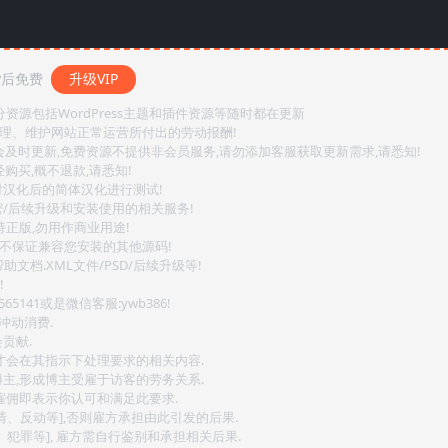
P后免费
升级VIP
源包括WordPress主题和插件资源等随时都在更新
整理、维护网站正常运营所付出的劳动报酬!
会及时更新,免费资源不提供非会员服务,请勿添加客服获取更新需求,请悉知!
购买,概不退款,请悉知!
对汉化后的简体汉化进行测试!
密/后续升级和安装使用的相关服务!
持正版,勿用作商业用途!
.不保证兼容您安装的其他源码!
文档.XML文件/PSD/后续升级等!
!
141或是微信客服:ywb386!
冲动消费.
贡献.
后才会在其指示下处理要求的相关内容.
博主,形成博主受雇于访客的劳务关系.
,雇佣即表示你认可和满足此要求.
情、反动等],否则雇方承担由此引发的后果.
、犯罪等], 雇方需自行鉴别和承担相关后果.