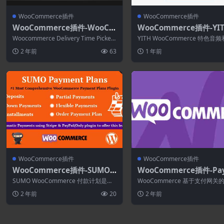
WooCommerce插件
WooCommerce插件
WooCommerce插件-WooCo
WooCommerce插件-YI
mmerce Delivery Time Pic
ooCommerce Featured
Woocommerce Delivery Time Picker
YITH WooCommerce 特色音
ker for Shipping 3.2.7
io & Video Content Pr
for Shi...
内容高级版是 WooCommer...
2 年前
63
1 年前
m 1.49.0
WooCommerce插件
WooCommerce插件
WooCommerce插件-SUMO
WooCommerce插件-Pa
WooCommerce Payment Pl
nt Gateway Based Fees
SUMO WooCommerce 付款计划是一
WooCommerce 基于支付网关
ans 10.8.0
WooCommerce 5.1.2
个综合性的 WooCommerce...
免费扩展使您能够根据所选的支
2 年前
20
2 年前
为订...