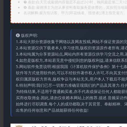
❼ 条款:白天完成雇佣内容最迟不超过2小时，晚间最迟第二天1
❽ 条款:雇佣博主为您从事资料查取服务是收费的，其按照当地
名词解释:雇方指访客、甲方[即花钱者、指使者],博主指受雇方、乙
版权声明:
1.本站大部分资源收集于网络以及网友投稿,网站不保证资源的
2.本站资源仅供下载者本人学习使用,版权归资源原作者所有,请
3.本站纯属为分享资源站点,网站内所有资源仅供学习交流之用,
4.如您是版权方,本站若无意中侵犯到您的版权利益,请来信联系我们E-
5.网站软件免责说明:根据我国《计算机软件保护条例》第十七
软件等方式使用软件的,可以不经软件著作权人许可,不向其支付
权归属原版权方所有,版权争议与本站无关,用户本人下载后不能用
6.特别声明:我们已尽一切努力准确呈现我们的产品及其潜力.
为特殊结果,不适用于普通购买者,亦不代表或保证任何人都能获
买而收取佣金.因此,请勿仅依赖本网站上的推荐.描述.音频采
始终进行尽职调查.每个人的成功都取决于其背景、奉献精神、渴
出售的任何创意和产品就能获得任何收益!