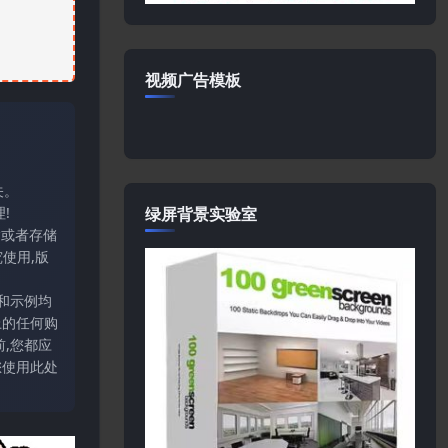
视频广告模板
关。
绿屏背景实验室
!
输或者存储
使用,版
和示例均
上的任何购
,您都应
您使用此处