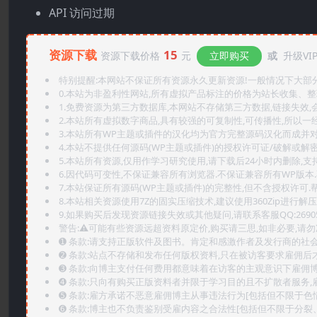
API 访问过期
资源下载
15
资源下载价格
元
立即购买
或
升级VI
特别提醒:本网站不保证所有资源永久更新资源!一般情况下大部分资
0.本站为非盈利性网站,所有虚拟产品标注的价格为站长收集、
1.免费资源为第三方数据库,本网站不存储第三方数据,链接失效,
2.本站所有虚拟数字商品,具有较强的可复制性,可传播性,所以一经
3.本站所有WP主题或插件的汉化均为官方完整源码汉化而成并
4.本站不提供任何源码(WP主题或插件)的授权许可证/破解或解
5.本站所有资源,仅用作学习研究使用,请下载后24小时内删除,支
6.因代码可变性,不保证兼容所有浏览器.不保证兼容所有WP版本
7.本站保证所有源码(WP主题或插件)的完整性,但不含授权许可.帮助
8.本站相关资源使用7Z的固实压缩技术,建议使用360Zip进行解压
9.如果购买后发现资源链接失效或其他疑问,请联系客服QQ:2690565
警告:⚠️可能有些资源远超资料原定价,购买请三思,如非必要,请勿
➊️ 条款:请支持正版软件及图书。肯定和感激作者及发行商的社会
➋️ 条款:站点不存储和发布任何版权资料,只在被访客要求雇佣
➌️ 条款:向博主支付任何费用都意味着在访客的主观意识下雇佣
➍️ 条款:只向有购买正版资料者并限于学习目的且不扩散者服务
➎ 条款:雇方承诺不恶意雇佣博主从事违法行为[包括但不限于色
➏️ 条款:博主也不负责鉴别受雇内容之合法性[包括但不限于分裂