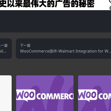
上一篇
下一篇
ilde
WooCommerce插件-Walmart Integration for Wo
合插件
oCommerce 4.0.0