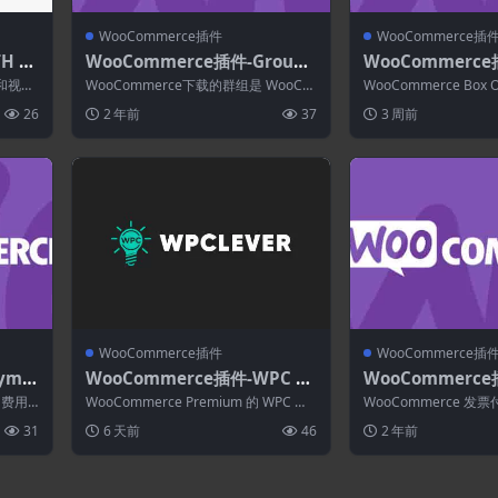
WooCommerce插件
WooCommerce插
TH W
WooCommerce插件-Groups
WooCommerce
 Aud
for WooCommerce 2.12.0
mmerce Box Offi
频和视频
WooCommerce下载的群组是 WooCo
WooCommerce Box
emiu
mmerce 的扩展，基于 Wor...
向客户创建和销售门票，
26
2 年前
37
3 周前
WooCommerce插件
WooCommerce插
yme
WooCommerce插件-WPC Pr
WooCommerce插
 for
ice by Quantity for WooCo
Payment Optio
的费用
WooCommerce Premium 的 WPC 按
WooCommerce 
mmerce Premium 5.4.3
mmerce 1.4.3
付网关
数量定价功能不仅提供折扣，...
您能够添加新的发票付
31
6 天前
46
2 年前
无需...