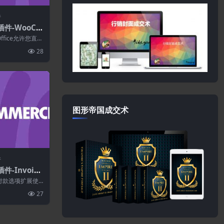
件
插件-WooCo
ce 1.5.1
 Office允许您直接
他们...
28
图形帝国成交术
件
件-Invoice
n for WooCo
发票付款选项扩展使
款方式，让客户
27