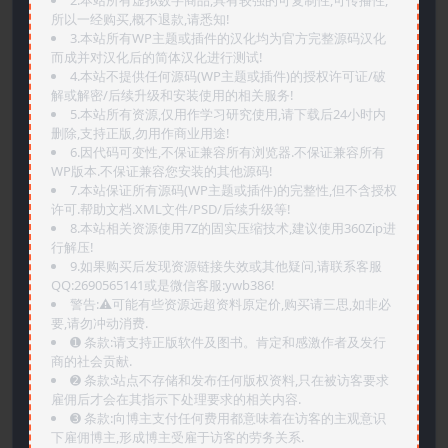
2.本站所有虚拟数字商品,具有较强的可复制性,可传播性,
所以一经购买,概不退款,请悉知!
3.本站所有WP主题或插件的汉化均为官方完整源码汉化
而成并对汉化后的简体汉化进行测试!
4.本站不提供任何源码(WP主题或插件)的授权许可证/破
解或解密/后续升级和安装使用的相关服务!
5.本站所有资源,仅用作学习研究使用,请下载后24小时内
删除,支持正版,勿用作商业用途!
6.因代码可变性,不保证兼容所有浏览器.不保证兼容所有
WP版本.不保证兼容您安装的其他源码!
7.本站保证所有源码(WP主题或插件)的完整性,但不含授权
许可.帮助文档.XML文件/PSD/后续升级等!
8.本站相关资源使用7Z的固实压缩技术,建议使用360Zip进
行解压!
9.如果购买后发现资源链接失效或其他疑问,请联系客服
QQ:2690565141或是微信客服:ywb386!
警告:⚠️可能有些资源远超资料原定价,购买请三思,如非必
要,请勿冲动消费.
➊️ 条款:请支持正版软件及图书。肯定和感激作者及发行
商的社会贡献.
➋️ 条款:站点不存储和发布任何版权资料,只在被访客要求
雇佣后才会在其指示下处理要求的相关内容.
➌️ 条款:向博主支付任何费用都意味着在访客的主观意识
下雇佣博主,形成博主受雇于访客的劳务关系.