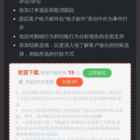
评论/评论
添加订单退款和取消跟踪
跟踪客户电子邮件在“电子邮件”类别中作为事件打
开
包括对购物行为和结账行为分析报告的全面支持
添加结账选项，以更深入地了解客户做出的结账选
择，例如所选的付款方式
资源下载
15
资源下载价格
元
立即购买
或
升级VIP后免费
升级VIP
特别提醒:本网站不保证所有资源永久更新资源!一般情况
下大部分资源包括WordPress主题和插件资源等随时都在更
新
0.本站为非盈利性网站,所有虚拟产品标注的价格为站长收
集、整理、维护网站正常运营所付出的劳动报酬!
1.免费资源为第三方数据库,本网站不存储第三方数据,链
接失效,会及时更新,免费资源不提供非会员服务,请勿添加客
服获取更新需求,请悉知!