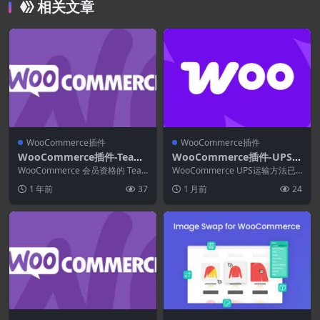
相关文章
WooCommerce插件
WooCommerce插件
WooCommerce插件-Team
WooCommerce插件-UPS S
s for WooCommerce Mem
hipping Method for WooC
WooCommerce 会员资格的 Tea
WooCommerce UPS运输方法已
berships 1.7.7
ms 采用 WooCommerce 会...
ommerce 3.9.10
通过明确关注在全球范围内促进商
1 年前
37
1 月前
24
务，从而发...