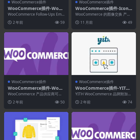
WooCommerce插件
WooCommerce插件
WooCommerce插件-WooC
WooCommerce插件-Iconic
ommerce Follow-Ups Ema
Image Swap for WooCom
WooCommerce Follow-Ups Emai
WooCommerce 的图像交换 产品
ils 4.9.51
ls跟进电子邮件将使您的业...
merce 2.13.0
存档页面的效果。 滑动、缩放、
2 年前
59
11 月前
49
淡入淡出、...
WooCommerce插件
WooCommerce插件
WooCommerce插件-WooC
WooCommerce插件-YITH
ommerce Product Vendor
WooCommerce Brands Ad
WooCommerce 产品供应商可以
YITH WooCommerce 品牌附加高
s 2.3.5
立即将 WooCommerce 支持的商
d-On Premium 2.21.0
级版展示您的产品品牌以吸引人们
2 年前
50
2 年前
74
店...
并保证...