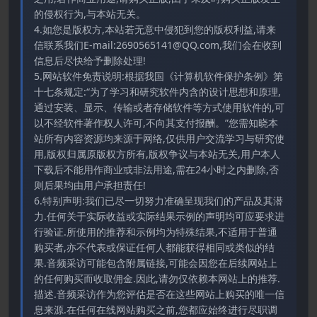
的侵权行为,与本站无关。
4.如您是版权方,本站若无意中侵犯到您的版权利益,请来
信联系我们E-mail:2690565141@QQ.com,我们会在收到
信息后尽快给予删除处理!
5.网站软件免责说明:根据我国《计算机软件保护条例》第
十七条规定:“为了学习和研究软件内含的设计思想和原理,
通过安装、显示、传输或者存储软件等方式使用软件的,可
以不经软件著作权人许可,不向其支付报酬。”您需知晓本
站所有内容资源均来源于网络,仅供用户交流学习与研究使
用,版权归属原版权方所有,版权争议与本站无关,用户本人
下载后不能用作商业或非法用途,需在24小时之内删除,否
则后果均由用户承担责任!
6.特别声明:我们已尽一切努力准确呈现我们的产品及其潜
力.任何关于实际收益或实际结果示例的声明均可应要求进
行验证.所使用的推荐和示例均为特殊结果,不适用于普通
购买者,亦不代表或保证任何人都能获得相同或类似的结
果.音频采访可能包含附属链接,可能会因您在后续网站上
的任何购买而收取佣金.因此,请勿仅依赖本网站上的推荐.
描述.音频采访作为您评估是否在这些网站上购买的唯一信
息来源.在任何在线网站购买之前,您都应始终进行尽职调