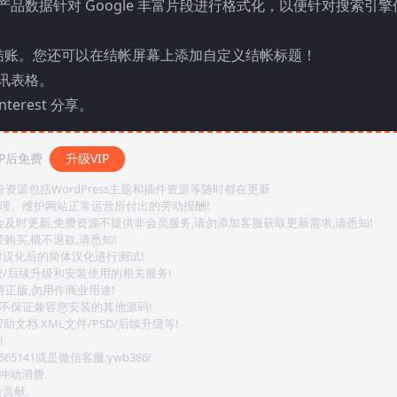
能，并且产品数据针对 Google 丰富片段进行格式化，以便针对搜索引
结账。您还可以在结帐屏幕上添加自定义结帐标题！
通讯表格。
nterest 分享。
P后免费
升级VIP
源包括WordPress主题和插件资源等随时都在更新
整理、维护网站正常运营所付出的劳动报酬!
会及时更新,免费资源不提供非会员服务,请勿添加客服获取更新需求,请悉知!
购买,概不退款,请悉知!
对汉化后的简体汉化进行测试!
密/后续升级和安装使用的相关服务!
持正版,勿用作商业用途!
.不保证兼容您安装的其他源码!
文档.XML文件/PSD/后续升级等!
!
141或是微信客服:ywb386!
冲动消费.
贡献.