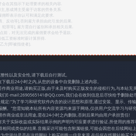
后才会在其指示下处理要求的相关内容.
博主,形成博主受雇于访客的劳务关系.
,雇佣即表示你认可和满足此要求.
情、反动等],否则雇方承担由此引发的后果.
、犯罪等], 雇方需自行鉴别和承担相关后果.
2点前，对无法完成的雇佣要求会给予退款.
最低工资标准时薪计算所得.
方[即被指使者].
完整性以及安全性,请下载后自行测试。
在下载后24小时之内,从您的设备中自觉删除上述内容。
若作商业用途,请购买正版,由于未及时购买正版发生的侵权行为,与本站无
mail:2690565141@QQ.com,我们会在收到信息后尽快给予删除处理
条规定:“为了学习和研究软件内含的设计思想和原理,通过安装、显示、传
报酬。”您需知晓本站所有内容资源均来源于网络,仅供用户交流学习与研究
作商业或非法用途,需在24小时之内删除,否则后果均由用户承担责任!
任何关于实际收益或实际结果示例的声明均可应要求进行验证.所使用的推荐
得相同或类似的结果.音频采访可能包含附属链接,可能会因您在后续网站
访作为您评估是否在这些网站上购买的唯一信息来源.在任何在线网站购买之前