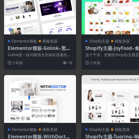
Elementor模板
模板资源
Shopify主题
模板资源
Elementor模板-Golink–宽带
Shopify主题-JoyFood
和互联网服务提供商模板套件
市Shopify主题
Golink是一款功能强大且响应迅速的元
这个干净，优雅的Shopify主题
素模板工具包，适用于宽带和互联网服
为创建商务专业在线商店而设计
2 年前
18
2 年前
务提供...
超级适...
Elementor模板
模板资源
Shopify主题
模板资源
Elementor模板-WithDoctor
Shopify主题-Tuoring