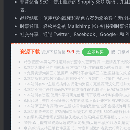
非常适合 SEO：使用最新的 Shopify SEO 功
表。
品牌结账：使用您的徽标和配色方案为您的客户无缝
时事通讯：轻松将您的 Mailchimp 帐户链接到时事
社交分享：通过 Twitter、Facebook、Google+ 和 Pi
资源下载
9.9
资源下载价格
元
立即购买
或
升级VI
特别提醒:本网站不保证所有资源永久更新资源!一般情况下大部分资
0.本站为非盈利性网站,所有虚拟产品标注的价格为站长收集、
1.免费资源为第三方数据库,本网站不存储第三方数据,链接失效,
2.本站所有虚拟数字商品,具有较强的可复制性,可传播性,所以一经
3.本站所有WP主题或插件的汉化均为官方完整源码汉化而成并
4.本站不提供任何源码(WP主题或插件)的授权许可证/破解或解
5.本站所有资源,仅用作学习研究使用,请下载后24小时内删除,支
6.因代码可变性,不保证兼容所有浏览器.不保证兼容所有WP版本
7.本站保证所有源码(WP主题或插件)的完整性,但不含授权许可.帮助
8.本站相关资源使用7Z的固实压缩技术,建议使用360Zip进行解压
9.如果购买后发现资源链接失效或其他疑问,请联系客服QQ:2690565
警告:⚠️可能有些资源远超资料原定价,购买请三思,如非必要,请勿
➊️ 条款:请支持正版软件及图书。肯定和感激作者及发行商的社会