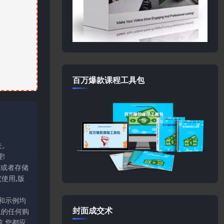
百万爆款课程工具包
关。
!
输或者存储
使用,版
和示例均
封面成交术
上的任何购
,您都应