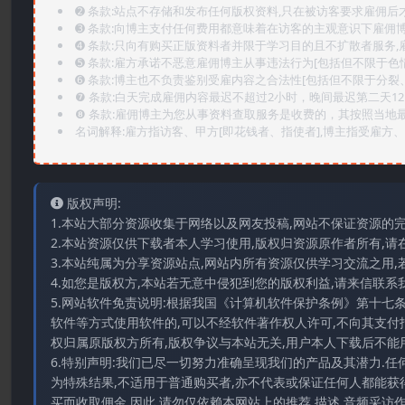
➋️ 条款:站点不存储和发布任何版权资料,只在被访客要求雇佣
➌️ 条款:向博主支付任何费用都意味着在访客的主观意识下雇佣
➍️ 条款:只向有购买正版资料者并限于学习目的且不扩散者服务
➎ 条款:雇方承诺不恶意雇佣博主从事违法行为[包括但不限于色
➏️ 条款:博主也不负责鉴别受雇内容之合法性[包括但不限于分裂
❼ 条款:白天完成雇佣内容最迟不超过2小时，晚间最迟第二天1
❽ 条款:雇佣博主为您从事资料查取服务是收费的，其按照当地
名词解释:雇方指访客、甲方[即花钱者、指使者],博主指受雇方、乙
版权声明:
1.本站大部分资源收集于网络以及网友投稿,网站不保证资源的
2.本站资源仅供下载者本人学习使用,版权归资源原作者所有,请
3.本站纯属为分享资源站点,网站内所有资源仅供学习交流之用,
4.如您是版权方,本站若无意中侵犯到您的版权利益,请来信联系我们E-
5.网站软件免责说明:根据我国《计算机软件保护条例》第十七
软件等方式使用软件的,可以不经软件著作权人许可,不向其支付
权归属原版权方所有,版权争议与本站无关,用户本人下载后不能用
6.特别声明:我们已尽一切努力准确呈现我们的产品及其潜力.
为特殊结果,不适用于普通购买者,亦不代表或保证任何人都能获
买而收取佣金.因此,请勿仅依赖本网站上的推荐.描述.音频采