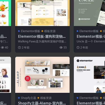
Elementor模板
模板资源
Elementor模板
–食品超
Elementor模板-遛狗和宠物服
Elementor模板-
务Elementor模板套件
店Elementor
是专门
Walking Paws是为遛狗和宠物护理服务
Uncle 是一个 Eleme
的。它
业务构建的 Elementor 模...
用于使用适用于 WordPr.
40
2 年前
55
2 年前
Shopify主题
模板资源
Elementor模板
–响应式
Shopify主题-Alamp-室内装饰
Elementor模板-R