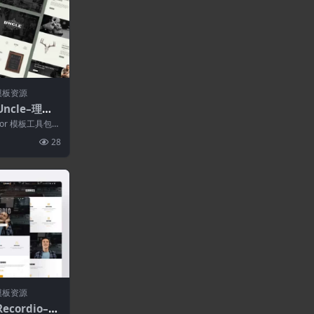
模板资源
Uncle–理发
模板套件
ntor 模板工具包，
..
28
模板资源
ecordio–R