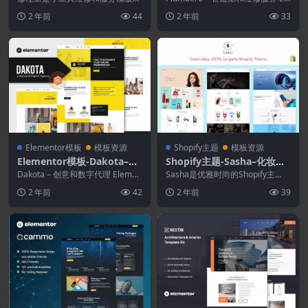
or模板套件
件。该套件旨在优化 Elementor
r模板套件
mentor 模板套件专为构建多功...
2 年前
44
2 年前
33
和 Hel...
Elementor模板
模板资源
Shopify主题
模板资源
Elementor模板-Dakota–创
Shopify主题-Sasha–化妆品.
意和数字代理Elementor模
CCTV.内衣Shopify主题
Dakota – 创意和数字代理 Elemen
Sasha是优雅时尚的Shopify主
板工具包
tor 模板工具包。Dakota ...
题，具有强大的拖放部分。使用Sa
2 年前
42
2 年前
39
sha，您...