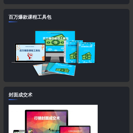
百万爆款课程工具包
封面成交术