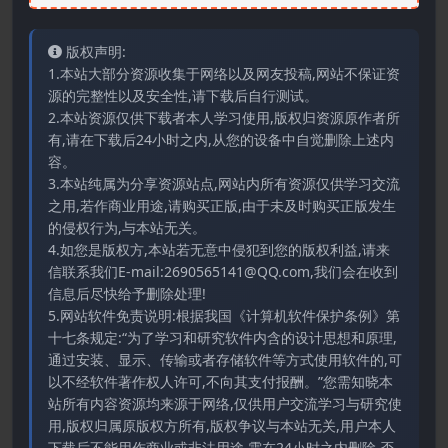
版权声明:
1.本站大部分资源收集于网络以及网友投稿,网站不保证资
源的完整性以及安全性,请下载后自行测试。
2.本站资源仅供下载者本人学习使用,版权归资源原作者所
有,请在下载后24小时之内,从您的设备中自觉删除上述内
容。
3.本站纯属为分享资源站点,网站内所有资源仅供学习交流
之用,若作商业用途,请购买正版,由于未及时购买正版发生
的侵权行为,与本站无关。
4.如您是版权方,本站若无意中侵犯到您的版权利益,请来
信联系我们E-mail:2690565141@QQ.com,我们会在收到
信息后尽快给予删除处理!
5.网站软件免责说明:根据我国《计算机软件保护条例》第
十七条规定:“为了学习和研究软件内含的设计思想和原理,
通过安装、显示、传输或者存储软件等方式使用软件的,可
以不经软件著作权人许可,不向其支付报酬。”您需知晓本
站所有内容资源均来源于网络,仅供用户交流学习与研究使
用,版权归属原版权方所有,版权争议与本站无关,用户本人
下载后不能用作商业或非法用途,需在24小时之内删除,否