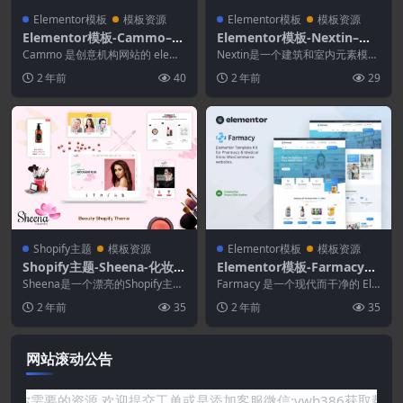
Elementor模板
模板资源
Elementor模板
模板资源
Elementor模板-Cammo–创
Elementor模板-Nextin–建
意代理服务Elementor模板
筑和室内元素模板套件
Cammo 是创意机构网站的 eleme
Nextin是一个建筑和室内元素模板
套件
ntor 模板套件。它有 12 个预建
工具包。Nextin Kit 是一个功能齐
2 年前
40
2 年前
29
模...
全...
Shopify主题
模板资源
Elementor模板
模板资源
Shopify主题-Sheena-化妆品
Elementor模板-Farmacy–
Shopify主题
药房和医疗商店Elementor
Sheena是一个漂亮的Shopify主
Farmacy 是一个现代而干净的 Ele
题，是为在线商店创建的，用于销
模板套件
mentor 模板工具包，非常适合那
2 年前
35
2 年前
35
售spa，...
些...
网站滚动公告
需要的资源,欢迎提交工单或是添加客服微信:ywb386获取帮助！