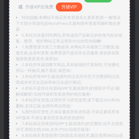
或
升级VIP后免费
升级VIP
特别提醒:本网站不保证所有资源永久更新资源!一般情况
下大部分资源包括WordPress主题和插件资源等随时都在更
新
0.本站为非盈利性网站,所有虚拟产品标注的价格为站长收
集、整理、维护网站正常运营所付出的劳动报酬!
1.免费资源为第三方数据库,本网站不存储第三方数据,链
接失效,会及时更新,免费资源不提供非会员服务,请勿添加客
服获取更新需求,请悉知!
2.本站所有虚拟数字商品,具有较强的可复制性,可传播性,
所以一经购买,概不退款,请悉知!
3.本站所有WP主题或插件的汉化均为官方完整源码汉化
而成并对汉化后的简体汉化进行测试!
4.本站不提供任何源码(WP主题或插件)的授权许可证/破
解或解密/后续升级和安装使用的相关服务!
5.本站所有资源,仅用作学习研究使用,请下载后24小时内
删除,支持正版,勿用作商业用途!
6.因代码可变性,不保证兼容所有浏览器.不保证兼容所有
WP版本.不保证兼容您安装的其他源码!
7.本站保证所有源码(WP主题或插件)的完整性,但不含授权
许可.帮助文档.XML文件/PSD/后续升级等!
8.本站相关资源使用7Z的固实压缩技术,建议使用360Zip进