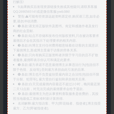
行解压!
9.如果购买后发现资源链接失效或其他疑问,请联系客服
QQ:2690565141或是微信客服:ywb386!
警告:⚠️可能有些资源远超资料原定价,购买请三思,如非必
要,请勿冲动消费.
➊️ 条款:请支持正版软件及图书。肯定和感激作者及发行
商的社会贡献.
➋️ 条款:站点不存储和发布任何版权资料,只在被访客要求
雇佣后才会在其指示下处理要求的相关内容.
➌️ 条款:向博主支付任何费用都意味着在访客的主观意识
下雇佣博主,形成博主受雇于访客的劳务关系.
➍️ 条款:只向有购买正版资料者并限于学习目的且不扩散
者服务,雇佣即表示你认可和满足此要求.
➎ 条款:雇方承诺不恶意雇佣博主从事违法行为[包括但不
限于色情、反动等],否则雇方承担由此引发的后果.
➏️ 条款:博主也不负责鉴别受雇内容之合法性[包括但不限
于分裂、犯罪等], 雇方需自行鉴别和承担相关后果.
❼ 条款:白天完成雇佣内容最迟不超过2小时，晚间最迟第
二天12点前，对无法完成的雇佣要求会给予退款.
❽ 条款:雇佣博主为您从事资料查取服务是收费的，其按
照当地最低工资标准时薪计算所得.
名词解释:雇方指访客、甲方[即花钱者、指使者],博主指受
雇方、乙方[即被指使者].