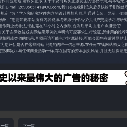
若作商业用途,请购买正版,由于未及时购买正版发生的侵权行为,与本站无
mail:2690565141@QQ.com,我们会在收到信息后尽快给予删除处理
条规定:“为了学习和研究软件内含的设计思想和原理,通过安装、显示、传
报酬。”您需知晓本站所有内容资源均来源于网络,仅供用户交流学习与研究
作商业或非法用途,需在24小时之内删除,否则后果均由用户承担责任!
任何关于实际收益或实际结果示例的声明均可应要求进行验证.所使用的推荐
得相同或类似的结果.音频采访可能包含附属链接,可能会因您在后续网站
访作为您评估是否在这些网站上购买的唯一信息来源.在任何在线网站购买之前
望和动力.与任何商业活动一样,存在固有的资本损失风险,并且无法保证
上一篇
下一篇