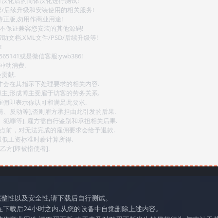
对汉化后的简体汉化进行测试!
密/后续升级和安装使用的相关服务!
持正版,勿用作商业用途!
.不保证兼容您安装的其他源码!
文档.XML文件/PSD/后续升级等!
!
141或是微信客服:ywb386!
冲动消费.
贡献.
后才会在其指示下处理要求的相关内容.
博主,形成博主受雇于访客的劳务关系.
,雇佣即表示你认可和满足此要求.
情、反动等],否则雇方承担由此引发的后果.
、犯罪等], 雇方需自行鉴别和承担相关后果.
2点前，对无法完成的雇佣要求会给予退款.
最低工资标准时薪计算所得.
方[即被指使者].
完整性以及安全性,请下载后自行测试。
在下载后24小时之内,从您的设备中自觉删除上述内容。