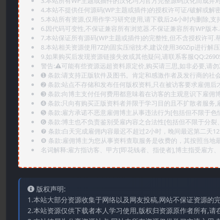
3.本站所有WP主题或插件的汉化均为官方完整源码汉化而成并
4.本站不提供任何源码(WP主题或插件)的授权许可证/破解或解
5.本站所有资源,仅用作学习研究使用,请下载后24小时内删除,支
6.因代码可变性,不保证兼容所有浏览器.不保证兼容所有WP版本
7.本站保证所有源码(WP主题或插件)的完整性,但不含授权许可.帮助
8.本站相关资源使用7Z的固实压缩技术,建议使用360Zip进行解压
9.如果购买后发现资源链接失效或其他疑问,请联系客服QQ:2690565
警告:⚠️可能有些资源远超资料原定价,购买请三思,如非必要,请勿
➊️ 条款:请支持正版软件及图书。肯定和感激作者及发行商的社会
➋️ 条款:站点不存储和发布任何版权资料,只在被访客要求雇佣
➌️ 条款:向博主支付任何费用都意味着在访客的主观意识下雇佣
➍️ 条款:只向有购买正版资料者并限于学习目的且不扩散者服务
➎ 条款:雇方承诺不恶意雇佣博主从事违法行为[包括但不限于色
➏️ 条款:博主也不负责鉴别受雇内容之合法性[包括但不限于分裂
❼ 条款:白天完成雇佣内容最迟不超过2小时，晚间最迟第二天1
❽ 条款:雇佣博主为您从事资料查取服务是收费的，其按照当地
名词解释:雇方指访客、甲方[即花钱者、指使者],博主指受雇方、乙
版权声明:
1.本站大部分资源收集于网络以及网友投稿,网站不保证资源的
2.本站资源仅供下载者本人学习使用,版权归资源原作者所有,请