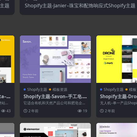
fy主题
Shopify主题-Janier–珠宝和配饰响应式Shopify主题
Shopify主题
模板资源
Shopify主题
模板
ta–
Shopify主题-Savon–手工皂.
Shopify主题-Dr
Pro
化妆品美容Shopify主题
pify主题
完整站点
它适合有机和天然产品公司和肥皂企
无人机–单一产品Shop
业，如有机商店、有机生活、有机和 w
敏，易于使用的Shopif
43
2 年前
19
2 年前
oo 商业、...