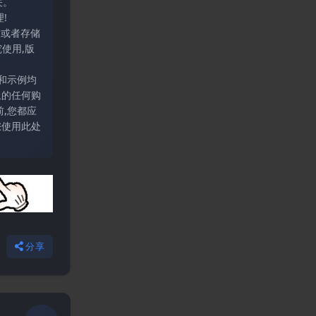
关。
!
输或者存储
使用,版
和示例均
上的任何购
,您都应
您使用此处
分享