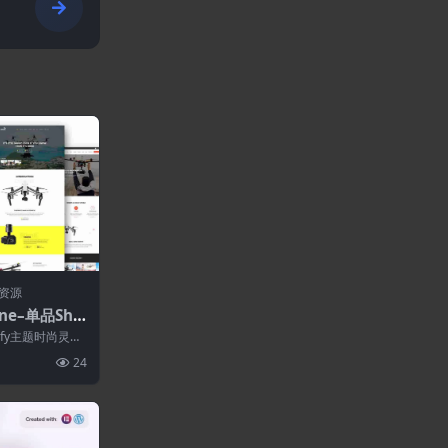
资源
one–单品Sho
ify主题时尚灵
y主题。使用D...
24