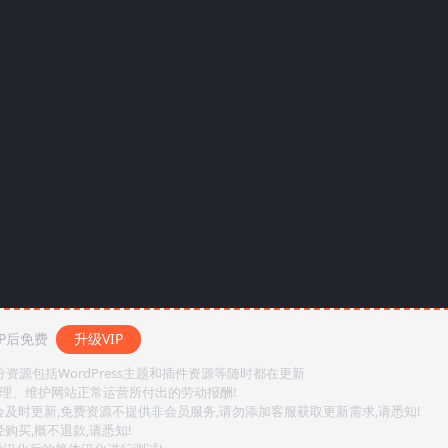
P后免费
升级VIP
源包括WordPress主题和插件资源等随时都在更新
整理、维护网站正常运营所付出的劳动报酬!
会及时更新,免费资源不提供非会员服务,请勿添加客服获取更新需求,请悉知!
购买,概不退款,请悉知!