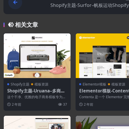
Shopify主题-Surfor–帆板运动Shopi
相关文章
Shopify主题
模板资源
Elementor模板
模板资源
Shopify主题-Uruana–多商店
Elementor模板-Conten
响应式Shopify主题
内容写作服务Elementor 
这个干净、优雅的电子商务模板专为创
Contenta 是一个 Elementor 
完整网站
建商业专业在线商店而设计。它非常适
工具包，用于快速轻松地为您...
2 年前
37
2 年前
合时尚商店、...