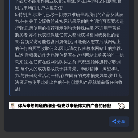
下载后不能用作商业或非法用途,需在24小时之内删除,否
则后果均由用户承担责任!
6.特别声明:我们已尽一切努力准确呈现我们的产品及其潜
力.任何关于实际收益或实际结果示例的声明均可应要求进
行验证.所使用的推荐和示例均为特殊结果,不适用于普通
购买者,亦不代表或保证任何人都能获得相同或类似的结
果.音频采访可能包含附属链接,可能会因您在后续网站上
的任何购买而收取佣金.因此,请勿仅依赖本网站上的推荐.
描述.音频采访作为您评估是否在这些网站上购买的唯一信
息来源.在任何在线网站购买之前,您都应始终进行尽职调
查.每个人的成功都取决于其背景、奉献精神、渴望和动
力.与任何商业活动一样,存在固有的资本损失风险,并且无
法保证您使用此处出售的任何创意和产品就能获得任何收
益!
分享