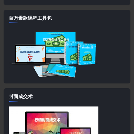
百万爆款课程工具包
封面成交术