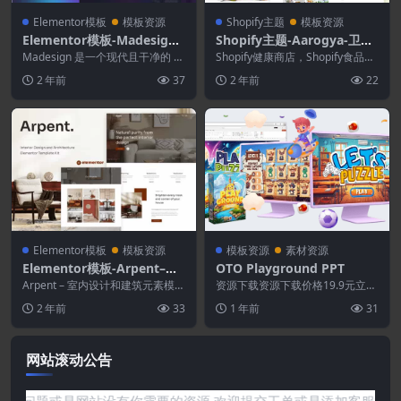
Elementor模板
模板资源
Shopify主题
模板资源
Elementor模板-Madesign–
Shopify主题-Aarogya-卫生
在线设计课程Elementor模
保健商店Shopify主题
Madesign 是一个现代且干净的 El
Shopify健康商店，Shopify食品商
板套件
ementor 模板工具包，非常适合
店主题 Aarogya是一个吸引人的...
2 年前
37
2 年前
22
那...
Elementor模板
模板资源
模板资源
素材资源
Elementor模板-Arpent–室
OTO Playground PPT
内设计和建筑元素模板套件
Arpent – 室内设计和建筑元素模板
资源下载资源下载价格19.9元立即
套件，专为室内设计、外观设计、
购买 或 &n...
2 年前
33
1 年前
31
住宅设计、...
网站滚动公告