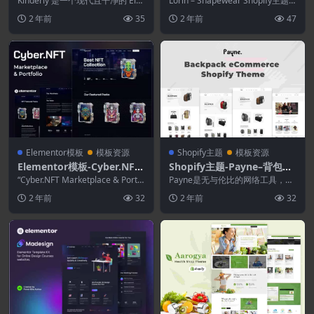
Kinderly 是一个现代且干净的 Ele
Lorin – Shapewear Shopify主题
ntor模板套件
mentor 模板套件，专为儿童治
是一个漂亮的响应式电子商务...
2 年前
35
2 年前
47
疗...
Elementor模板
模板资源
Shopify主题
模板资源
Elementor模板-Cyber​​.NFT
Shopify主题-Payne–背包电
市场和投资组合Elementor
子商务Shopify主题
“Cyber​​.NFT Marketplace & Portf
Payne是无与伦比的网络工具，可
模板工具包
olio...
帮助您为在线背包商店创建一个完
2 年前
32
2 年前
32
美的电子商务网站...