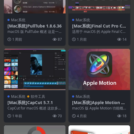
Mac系统
Mac系统
[Mac系统]PullTube 1.8.6.36
[Mac系统]Final Cut Pro Cre
ator Studio 12.3
macOS 版 PullTube 概述 这是一
适用于 macOS 的 Apple Final Cut
款适用于 Mac 的精美在线视频
Pro 概述 Final...
1 周前
87
1 月前
14
下...
Mac系统
软件工具
Mac系统
[Mac系统]CapCut 5.7.1
[Mac系统]Apple Motion Cr
eator Studio 6.2.0
CapCut for macOS 概述 这款多功
macOS 版 Apple Motion 功能概
能视频编辑应用程序让用户能够轻
述 Apple Motion 的...
1 年前
70
4 月前
18
松...