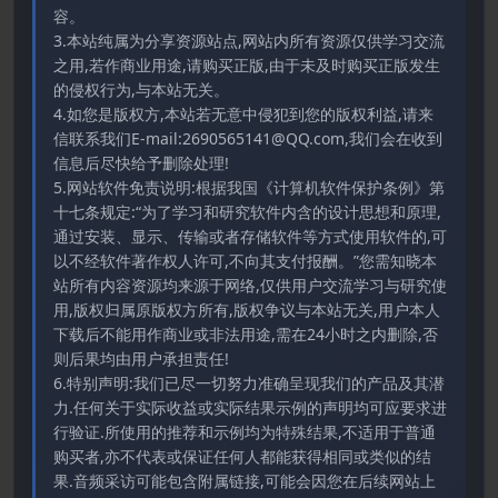
容。
3.本站纯属为分享资源站点,网站内所有资源仅供学习交流
之用,若作商业用途,请购买正版,由于未及时购买正版发生
的侵权行为,与本站无关。
4.如您是版权方,本站若无意中侵犯到您的版权利益,请来
信联系我们E-mail:2690565141@QQ.com,我们会在收到
信息后尽快给予删除处理!
5.网站软件免责说明:根据我国《计算机软件保护条例》第
十七条规定:“为了学习和研究软件内含的设计思想和原理,
通过安装、显示、传输或者存储软件等方式使用软件的,可
以不经软件著作权人许可,不向其支付报酬。”您需知晓本
站所有内容资源均来源于网络,仅供用户交流学习与研究使
用,版权归属原版权方所有,版权争议与本站无关,用户本人
下载后不能用作商业或非法用途,需在24小时之内删除,否
则后果均由用户承担责任!
6.特别声明:我们已尽一切努力准确呈现我们的产品及其潜
力.任何关于实际收益或实际结果示例的声明均可应要求进
行验证.所使用的推荐和示例均为特殊结果,不适用于普通
购买者,亦不代表或保证任何人都能获得相同或类似的结
果.音频采访可能包含附属链接,可能会因您在后续网站上