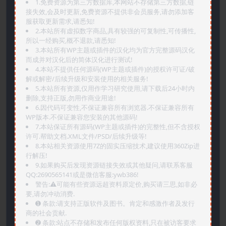
1.免费资源为第三方数据库,本网站不存储第三方数据,链
接失效,会及时更新,免费资源不提供非会员服务,请勿添加客
服获取更新需求,请悉知!
2.本站所有虚拟数字商品,具有较强的可复制性,可传播性,
所以一经购买,概不退款,请悉知!
3.本站所有WP主题或插件的汉化均为官方完整源码汉化
而成并对汉化后的简体汉化进行测试!
4.本站不提供任何源码(WP主题或插件)的授权许可证/破
解或解密/后续升级和安装使用的相关服务!
5.本站所有资源,仅用作学习研究使用,请下载后24小时内
删除,支持正版,勿用作商业用途!
6.因代码可变性,不保证兼容所有浏览器.不保证兼容所有
WP版本.不保证兼容您安装的其他源码!
7.本站保证所有源码(WP主题或插件)的完整性,但不含授权
许可.帮助文档.XML文件/PSD/后续升级等!
8.本站相关资源使用7Z的固实压缩技术,建议使用360Zip进
行解压!
9.如果购买后发现资源链接失效或其他疑问,请联系客服
QQ:2690565141或是微信客服:ywb386!
警告:⚠️可能有些资源远超资料原定价,购买请三思,如非必
要,请勿冲动消费.
➊️ 条款:请支持正版软件及图书。肯定和感激作者及发行
商的社会贡献.
➋️ 条款:站点不存储和发布任何版权资料,只在被访客要求