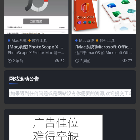
Mac系统
软件工具
Mac系统
软件工具
[Mac系统]PhotoScape X Pr
[Mac系统]Microsoft Office
o for Mac 4.2.2 照片编辑软
2024 16.111
PhotoScape X Pro for Mac 是一
适用于 macOS 的 Microsoft Offic
件TNT版
款多功能一体的照片编辑软件...
e 2024 概述 MS ...
2 年前
52
3 周前
77
网站滚动公告
各种信息资源!如果遇到任何问题或是网站没有你需要的资源,欢迎提交