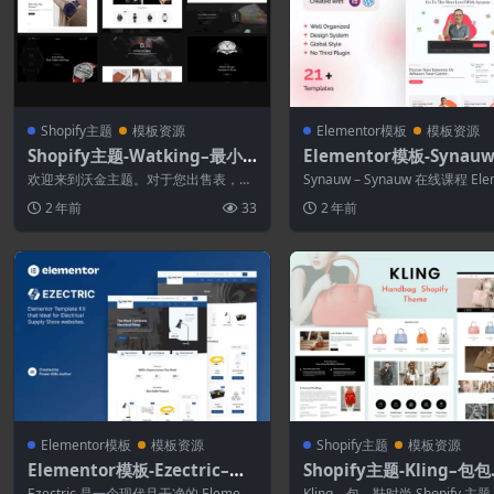
Shopify主题
模板资源
Elementor模板
模板资源
Shopify主题-Watking–最小
Elementor模板-Synau
和干净的手表Shopify主题
线课程教育Elementor
欢迎来到沃金主题。对于您出售表，钟
Synauw – Synauw 在线课程 Ele
件
表和其他配件的在线商店而言，Watkin
r 模板工具包是一个 ...
2 年前
33
2 年前
g是一...
Elementor模板
模板资源
Shopify主题
模板资源
Elementor模板-Ezectric–电
Shopify主题-Kling–包
器商店Elementor模板套件
时尚商店Shopify主题
Ezectric 是一个现代且干净的 Element
Kling – 包、鞋时尚 Shopify 主