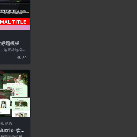
创意标题模板
题模板，这些标题模板
了动态效果来
80
模板资源
Nutrio–饮食
件
饮食和营养的模板套