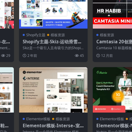
Shopify主题
模板资源
模板资源
w-在
Shopify主题-Skiz-运动滑雪板
Camtasia 20
模板套
Shopify主题
mento
Skiz是一个吸引人且有吸引力的Shopify
Camtasia 10 标
主题，专门为在线商店销售，该商店
非常易于编辑，我使用
29
2 年前
45
12 月前
销...
提...
Elementor模板
模板资源
Elementor模板
包.鞋履
Elementor模板-Interse–室
Elementor模板-
内设计和建筑元素模板套件
与营养教练模板套
题 它为
Interse 是一个现代 Elementor 模板工
Nutrio 是一个用于