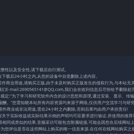
完整性以及安全性,请下载后自行测试。
在下载后24小时之内,从您的设备中自觉删除上述内容。
若作商业用途,请购买正版,由于未及时购买正版发生的侵权行为,与本站无
mail:2690565141@QQ.com,我们会在收到信息后尽快给予删除处理
条规定:“为了学习和研究软件内含的设计思想和原理,通过安装、显示、传
报酬。”您需知晓本站所有内容资源均来源于网络,仅供用户交流学习与研究
作商业或非法用途,需在24小时之内删除,否则后果均由用户承担责任!
任何关于实际收益或实际结果示例的声明均可应要求进行验证.所使用的推荐
得相同或类似的结果.音频采访可能包含附属链接,可能会因您在后续网站
访作为您评估是否在这些网站上购买的唯一信息来源.在任何在线网站购买之前