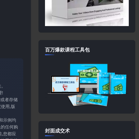
百万爆款课程工具包
关。
!
输或者存储
使用,版
和示例均
上的任何购
封面成交术
,您都应