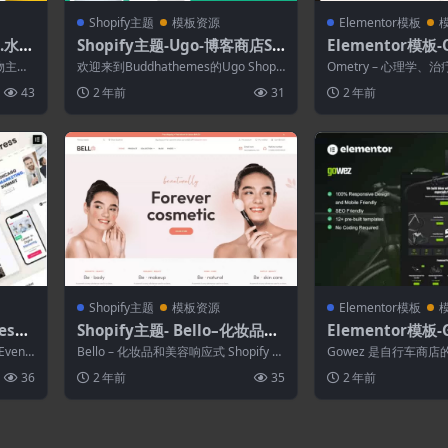
Shopify主题
模板资源
Elementor模板
物.水族
Shopify主题-Ugo-博客商店Sh
Elementor模板-
y主题
opify主题
理治疗和咨询Elem
物主
欢迎来到Buddhathemes的Ugo Shopif
Ometry – 心理学、治
套件
，出售
y博客主题。 Ugo主题是...
tor 模板工具包，专为咨
43
2 年前
31
2 年前
Shopify主题
模板资源
Elementor模板
ess–
Shopify主题- Bello–化妆品和
Elementor模板-
模板套
美容响应式Shopify主题
Commerce自
vent
Bello – 化妆品和美容响应式 Shopify 主
Gowez 是自行车商店的
车服务
题 Bello – 化妆品...
e elementor 模板套件.
36
2 年前
35
2 年前