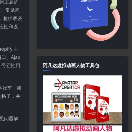
不同主题的
面、常见问
，将彻底谈
应性和设
ify 主
、Ajax
、号召性用
阿凡达虚拟动画人物工具包
到购物车、愿
的帖子，并
常见问题解