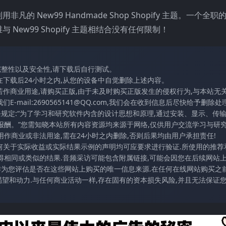
New99 Handmade Shop Shopify 主题。一个全职
ew99 Shopify 主题相结合没有任何限制！
完整性以及安全性,请下载后自行测试。
在下载后24小时之内,从您的设备中自觉删除上述内容。
若作商业用途,请购买正版,由于未及时购买正版发生的侵权行为,与本站无
mail:2690565141@QQ.com,我们会在收到信息后尽快给予删除处理
条规定:“为了学习和研究软件内含的设计思想和原理,通过安装、显示、传
报酬。”您需知晓本站所有内容资源均来源于网络,仅供用户交流学习与研究
作商业或非法用途,需在24小时之内删除,否则后果均由用户承担责任!
任何关于实际收益或实际结果示例的声明均可应要求进行验证.所使用的推荐
得相同或类似的结果.音频采访可能包含附属链接,可能会因您在后续网站
访作为您评估是否在这些网站上购买的唯一信息来源.在任何在线网站购买之前
望和动力.与任何商业活动一样,存在固有的资本损失风险,并且无法保证