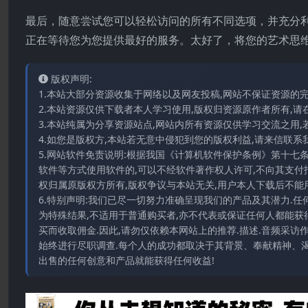
最后，随意尝试您可以轻松访问的所有不同选项，并充分利用非凡的 
正在等待您为您提供最好的服务。太好了，将您的艺术思维与 N
版权声明:
1.本站大部分资源收集于网络以及网友投稿,网站不保证资源的
2.本站资源仅供下载者本人学习使用,版权归资源原作者所有,请
3.本站纯属为分享资源站点,网站内所有资源仅供学习交流之用,
4.如您是版权方,本站若无意中侵犯到您的版权利益,请来信联系我们E-
5.网站软件免责说明:根据我国《计算机软件保护条例》第十七
软件等方式使用软件的,可以不经软件著作权人许可,不向其支付
权归属原版权方所有,版权争议与本站无关,用户本人下载后不能用
6.特别声明:我们已尽一切努力准确呈现我们的产品及其潜力.
为特殊结果,不适用于普通购买者,亦不代表或保证任何人都能获
买而收取佣金.因此,请勿仅依赖本网站上的推荐.描述.音频采
始终进行尽职调查.每个人的成功都取决于其背景、奉献精神、渴
出售的任何创意和产品就能获得任何收益!