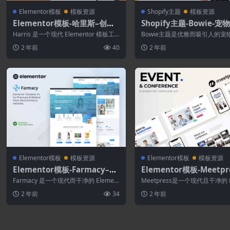
Elementor模板
模板资源
Shopify主题
模板资源
Elementor模板-哈里斯–创意
Shopify主题-Bowie-宠
和个人投资组合Elementor模
馆.鸟类食品.现场Shopif
Harris 是一个现代 Elementor 模板工
Bowie主题是优雅而吸引人的宠
板工具包
具包，用于为个人作品集、设计...
题，专门设计用于创建在线商店
2 年前
40
2 年前
幼犬，小猫...
Elementor模板
模板资源
Elementor模板
模板资源
Elementor模板-Farmacy–药
Elementor模板-Meetpr
房和医疗商店Elementor模板
活动和会议Elementor
Farmacy 是一个现代而干净的 Element
Meetpress是一个现代且干净的 E
套件
件
or 模板工具包，非常适合那些...
& Conferenc...
2 年前
34
2 年前