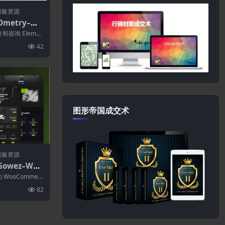
模板资源
Ometry–心
entor模板
疗和咨询 Elemen
询、...
42
图形帝国成交术
模板资源
Gowez–Woo
行车商店和自行
 WooCommerc
..
82