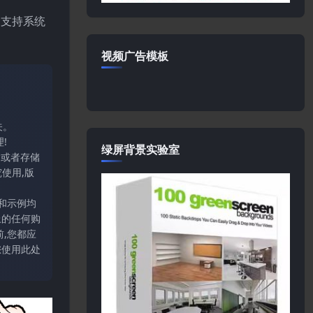
的支持系统
视频广告模板
关。
!
绿屏背景实验室
输或者存储
使用,版
和示例均
上的任何购
,您都应
您使用此处